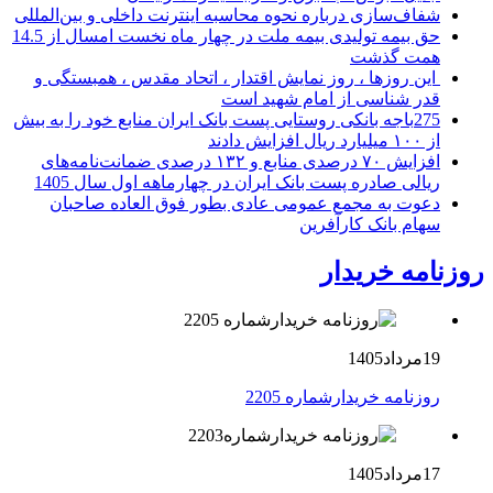
شفاف‌سازی درباره نحوه محاسبه اینترنت داخلی و بین‌المللی
حق بیمه تولیدی بیمه ملت در چهار ماه نخست امسال از 14.5
همت گذشت
این روزها ، روز نمایش اقتدار ، اتحاد مقدس ، همبستگی و
قدر شناسی از امام شهید است
275باجه بانکی روستایی پست بانک ایران منابع خود را به بیش
از ۱۰۰ میلیارد ریال افزایش دادند
افزایش ۷۰ درصدی منابع و ۱۳۲ درصدی ضمانت‌نامه‌های
ریالی صادره پست بانک ایران در چهارماهه اول سال 1405
دعوت به مجمع عمومی عادی بطور فوق العاده صاحبان
سهام بانک کارآفرین
روزنامه خریدار
19مرداد1405
روزنامه خریدارشماره 2205
17مرداد1405