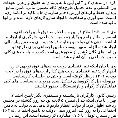
کرد: در بندهای ۳ و ۴ این آیین نامه پایبندی به حقوق و رعاین تعهدات
بین النسلی و عدم تحمیل طرح‌های فاقد تضمین مالی، تامین منابع
پایدار، حفظ و ارتقای ارزش ذخایر سازمان ها با تاکید بر امانتداری،
امنیت، سودآوری و شفافیت با ایجاد سازوکارهای لازم آمده و بر آنها
تأکید شده است.
وی ادامه داد: اصلاح قوانین و ساختار صندوق تأمین اجتماعی،
استقرار نظام جامع و یکپارچه تامین اجتماعی، جلوگیری از ایجاد و
انباشت بدهی های دولت و رعایت قواعد بیمه ای و تضمین بار مالی
ایجاد شده، الزام به تهیه پیوست تامین اجتماعی برای طرح‌ها و
برنامه های کلان کشور از محورهایی است که در سیاست های کلی
تأمین اجتماعی به آن اشاره شده است.
وی با بیان اینکه تیم اقتصادی دولت به بندهای فوق توجهی ندارد،
اظهار کرد: تیم اقتصادی دولت هیچ کدام از بندهای فوق را در لایحه
بودجه ۱۴۰۲ درنظر گرفته است و حتی در جلسات کارشناسی
مربوطه ذیل کارگروه‌های تشکیل شده مربوط به سیاست های کلی
نمایندگان کارگران و بازنشستگان حضور نداشتند.
رئیس کانون کارگران بازنشسته و مستمری بگیر تامین اجتماعی
تهران با بیان اینکه بند ل تبصره ۵ لایحه بودجه روز گذشته در مجلس
رد شد اظهار کرد: از دولت انتظار داریم تا بدهی های دولت به تأمین
اجتماعی را به روز کند، امروز بدهی دولت به تامین اجتماعی به ۴۶۳
هزار میلیارد تومان یا ۱۷.۶ میلیارد دلار رسیده است. این رقم در