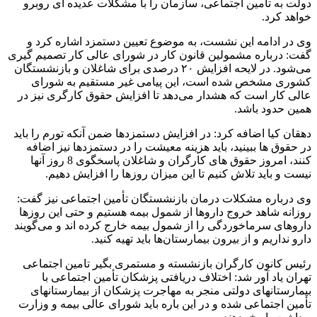
دولت به تأمین اجتماعی، سازمان را با مشکلات عدیده ای روبرو
خواهد کرد.
وی در ادامه این نشست، به موضوع تعیین دستمزد اشاره کرد و
گفت: درباره مشمولین قانون کار در شورای عالی کار تصمیم گیری
می‌شود. در لایحه افزایش ۲۰ درصدی برای شاغلان و بازنشستگان
کشوری مشخص شده است، این پیامی غیر مستقیم به شورای
عالی کار است که هشدار می‌دهد تا افزایش حقوق کارگری نیز در
همین حدود باشد.
دهقان کیا اضافه کرد: در افزایش دستمزدها ضمن آنکه تورم را باید
در حقوق ها ببینید، باید هزینه معیشت را در دستمزدها نیز اضافه
کنند، امروز حقوق های کارگران و شاغلان پاسخگوی 8 روز آنها
نیست و باید تلاش کنیم تا این میزان روزها را افزایش دهیم.
وی درباره مشکلات درمان بازنشستگان تأمین اجتماعی نیز گفت:
روزانه شاهد خروج داروها از شمول بیمه هستیم و حتی این روزها
داروهای سرماخوردگی را از شمول بیمه خارج کرده اند و می‌گویند
دارو نداریم و از بیرون بیمارستان‌ها باید تهیه کنید.
رئیس کانون کارگران بازنشسته و مستمری بگیر تامین اجتماعی
تهران یاد آور شد: اختلاف دریافتی پزشکان تأمین اجتماعی با
بیمارستانهای دولتی منجر به مهاجرت پزشکان از بیمارستانهای
تأمین اجتماعی شده و در این باره باید شورای عالی بیمه و وزارت