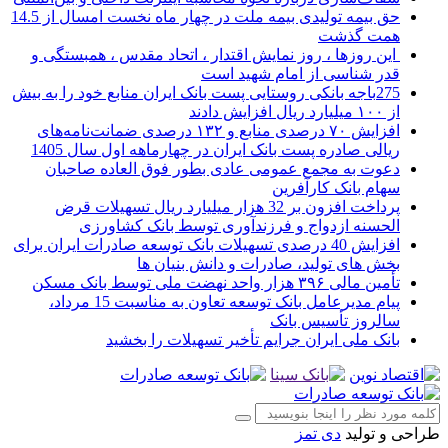
حق بیمه تولیدی بیمه ملت در چهار ماه نخست امسال از 14.5
همت گذشت
این روزها ، روز نمایش اقتدار ، اتحاد مقدس ، همبستگی و
قدر شناسی از امام شهید است
275باجه بانکی روستایی پست بانک ایران منابع خود را به بیش
از ۱۰۰ میلیارد ریال افزایش دادند
افزایش ۷۰ درصدی منابع و ۱۳۲ درصدی ضمانت‌نامه‌های
ریالی صادره پست بانک ایران در چهارماهه اول سال 1405
دعوت به مجمع عمومی عادی بطور فوق العاده صاحبان
سهام بانک کارآفرین
پرداخت افزون بر 32 هزار میلیارد ریال تسهیلات قرض
الحسنه ازدواج و فرزندآوری توسط بانک کشاورزی
افزایش 40 درصدی تسهیلات بانک توسعه صادرات ایران برای
بخش های تولید، صادرات و دانش بنیان ها
تأمین مالی ۳۹۶ هزار واحد نهضت ملی توسط بانک مسکن
پیام مدیرعامل بانک توسعه تعاون به مناسبت 15 مرداد،
سالروز تأسیس بانک
بانک ملی ایران جرایم تأخیر تسهیلات را بخشید
طراحی و تولید
دی تمز