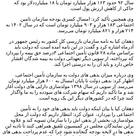
سال ۹۲ حدود ۱۶۳ هزار میلیارد تومان یا ۱۸ میلیارددلار بود که
حاکی از کاهش ارزش پول است.
وی همچنین تأکید کرد: امسال کسری بودجه سازمان تامین
اجتماعی ۱۸۳ هزار و ۹۰۳ میلیارد تومان است که در سال ۱۴۰۲ به
۲۱۴ هزار و ۸۲۱ میلیارد تومان می‌رسد.
دهقان کیا به نامه سازمان بازرسی کل کشور به رئیس جمهور در
آذرماه اشاره کرد و گفت: در این نامه آمده است که دولت باید
براساس ماده ۲۸ قانون تأمین اجتماعی ۳درصد حق بیمه را بپردازد
که نپرداخته، از سویی دیگر تعهداتی دولت به بیمه شدگان اقشار
خاص دارد و باید آن را به درستی اجرا کند.
وی درباره میزان بدهی های دولت به سازمان تأمین اجتماعی،
اظهار کرد: بدهی دولت تا پایان امسال به ۶۰۰ هزار میلیارد تومان
می‌رسد. از سویی در سال ۱۳۹۸ مولدسازی دارایی های دولت آغاز
شد و ما تأکید داریم که سهام شرکت های سودده را به ما واگذار
کنند چرا که در کشورهای دیگر این یک رویه است.
دهقان کیا با بیان اینکه دولت باید بدهی های خود را به تأمین
اجتماعی را بپردازد، عنوان کرد: انتظار داریم که دولت از محل
مولدسازی، بخشی از بدهی اش را با سازمان تسویه کند و علاوه
براین نمایندگان مجلس در کمیسیون تلفیق همراهی کنند تا تادیه این
بدهی ها در لایحه بودجه گنجانده شود چرا که عدم پرداخت بدهی های