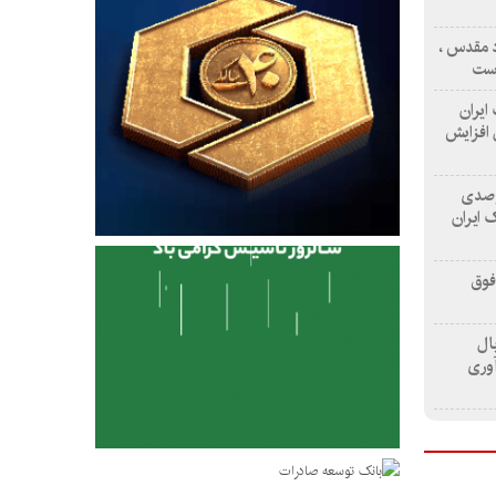
اد مقدس ،
است
 ایران
یلیارد ریال افزایش
صدی منابع و ۱۳۲ درصدی
 ایران
فوق
د ریال
آوری