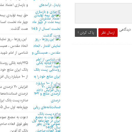
و بازسازی اعتماد مشت
حق بیمه تولیدی بیمه
همت گذشت
 دیدگاهی
ارسال نظر
پاک کردن !
این روزها ، روز نمایش
اتحاد مقدس ، همبست
شناسی از امام شهید
۲۷۵باجه بانکی روس
بانک ایران منابع خود 
از ۱۰۰ میلیارد ریال افزایش دادند
درصدی ضمانت‌نامه‌های
صادره پست بانک ایرا
چهارماهه اول سال ۱۴۰۵
دعوت به مجمع عموم
بطور فوق العاده صاحب
بانک کارآفرین