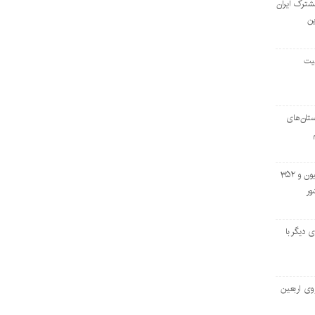
مشترک ایران
ین
لیت
تان‌های
خروج بیش از ۳ میلیون و ۳۵۲
ور
اسه‌ای دیگر با
وی اربعین