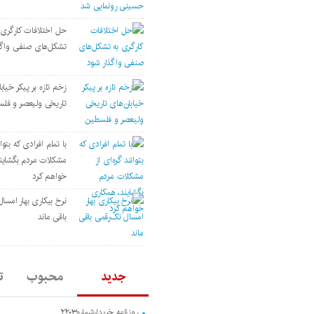
حل اختلافات کارگری 
تشکل‌های صنفی واگذ
زخم تازه بر پیکر خیاب
تاریخی ولیعصر و فل
با تمام افرادی که بتوان
مشکلات مردم بگشاین
خواهم کرد
نرخ بیکاری بهار امسا
باقی ماند
جدید
محبوب
ت
روزنامه خریدارشماره۲۲۰۳