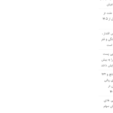
ریان
 ملت در
چهار ماه نخست امسال از ۱۴.۵
 اقتدار ،
گی و قدر
 است
تایی پست
را به بیش
افزایش ۷۰ درصدی منابع و ۱۳۲
 ریالی
ن در
ی عادی
ان سهام