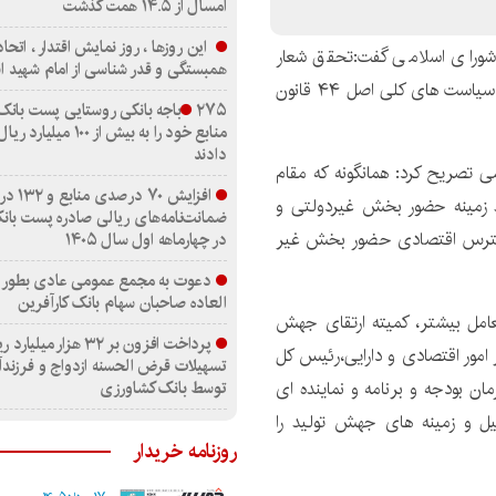
امسال از ۱۴.۵ همت گذشت
این روزها ، روز نمایش اقتدار ، اتح
ورای اسلامی گفت:تحقق شعار
همبستگی و قدر شناسی از امام شهید 
راهبردی “جهش تولید با مشارکت مردم” با اجرای صحیح سیاست های کلی اصل ۴۴ قانون
۲۷۵باجه بانکی روستایی پست بانک
منابع خود را به بیش از ۱۰۰ م
دادند
ی تصریح کرد: همانگونه که مقام
افزایش ۷۰ در
ید زمینه حضور بخش غیردولتی و
ضمانت‌نامه‌های ریالی صادره پست بانک
 دسترس اقتصادی حضور بخش غیر
در چهارماهه اول سال ۱۴۰۵
دعوت به مجمع عمومی عادی بطور 
العاده صاحبان سهام بانک کارآفرین
تعامل بیشتر، کمیته ارتقای جهش
پرداخت افزون بر ۳۲ هزار میلیار
امور اقتصادی و دارایی،رئیس کل
تسهیلات قرض الحسنه ازدواج و فرزند
توسط بانک کشاورزی
ن بودجه و برنامه و نماینده ای
ل و زمینه های جهش تولید را
روزنامه خریدار