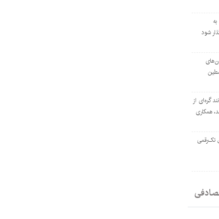
به
ار شود
ان‌های
سطین
ند گره‌ای از
د، همکاری
ل تک‌رقمی
صادفی