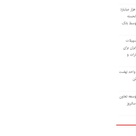
داخت افزون بر ۳۲ هزار میلیارد
لحسنه
توسط بانک
ی تسهیلات
ران برای
رات و
ی ۳۹۶ هزار واحد نهضت
ن
وسعه تعاون
رداد، سالروز