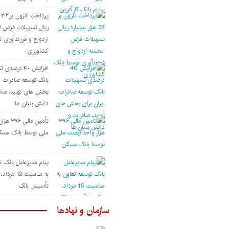
پر
ریال تسهیلات قرض ا
ازدواج و فرزندآوری 
کشاورزی
افزایش ۴۰ درصد
بانک توسعه صادرات ای
بخش های تولید، صاد
دانش بنیان ها
تأمین مال
ملی توسط بانک مسک
پیام مدیرعامل بانک ت
به مناسبت ۱۵ م
تأسیس بانک
سازمان و نهادها