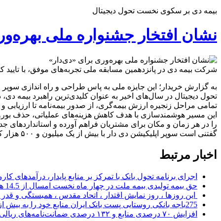
بیمه دی بر سکوی نخست تحول دیجیتال
نشان افتخار جشنواره ملی بهره‌ور
شرکت بیمه دی در پانزدهمین مسابقه ملی تجربه‌های موفق، با تایید 
به گزارش خریدار؛ این جایزه ملی به پاس طراحی و راه اندازی سوپر 
تحول دیجیتال در سال‌های اخیر به عنوان کلیدی‌ترین راهبرد بیمه دی
تمامی مراحل زنجیره ارزش بیمه‌گری، از صدور بیمه‌نامه تا ارزیابی و 
این مسیر هوشمندسازی با هدف کاهش هزینه‌های عملیاتی، حذف بوروکر
را در هر زمان و مکان برای مشتریان فراهم آورده و استانداردهای ج
گفتنی است سوپر اپلیکیشن دی دار با بیش از یک میلیون و ۵۰۰ هزار کاربر فعال و ارائه بیش از ۷۴ خدمت بیمه ای، بزرگترین و پرکاربردترین پلتفرم بیمه ای متعلق به یک شرکت بیمه در کشور است.
اخبار مرتبط
اجرای برنامه تحول بانک با تمرکز بر منابع پایدار، درآمدهای ک
حق بیمه تولیدی بیمه ملت در چهار ماه نخست امسال از 14.5 همت گذشت
این روزها ، روز نمایش اقتدار ، اتحاد مقدس ، همبستگی و قد
275باجه بانکی روستایی پست بانک ایران منابع خود را به بیش از ۱۰۰ میلیارد ریال افزایش دادند
افزایش ۷۰ درصدی منابع و ۱۳۲ درصدی ضمانت‌نامه‌های ریالی صادره پست بانک ایران در چهارماهه اول سال 1405