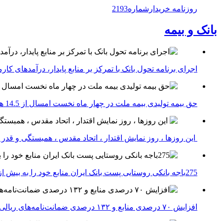
روزنامه خریدارشماره2193
بانک و بیمه
اجرای برنامه تحول بانک با تمرکز بر منابع پایدار، درآمدهای ک
حق بیمه تولیدی بیمه ملت در چهار ماه نخست امسال از 14.5 همت گذشت
این روزها ، روز نمایش اقتدار ، اتحاد مقدس ، همبستگی و قد
275باجه بانکی روستایی پست بانک ایران منابع خود را به بیش از ۱۰۰ میلیارد ریال افزایش دادند
افزایش ۷۰ درصدی منابع و ۱۳۲ درصدی ضمانت‌نامه‌های ریالی صادره پست بانک ایران در چهارماهه اول سال 1405