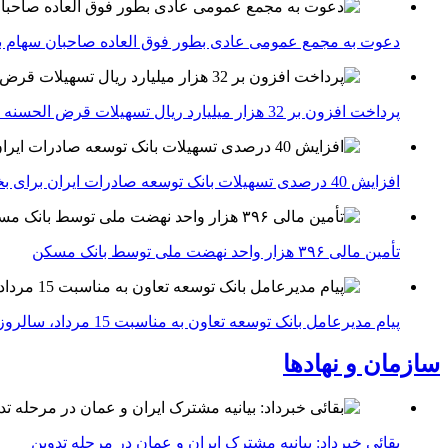
دعوت به مجمع عمومی عادی بطور فوق العاده صاحبان سهام با
پرداخت افزون بر 32 هزار میلیارد ریال تسهیلات قرض الحسنه ازدواج و فرزندآوری توسط بانک کشاورزی
افزایش 40 درصدی تسهیلات بانک توسعه صادرات ایران برای بخش های تولید، صادرات و دانش بنیان ها
تأمین مالی ۳۹۶ هزار واحد نهضت ملی توسط بانک مسکن
پیام مدیرعامل بانک توسعه تعاون به مناسبت 15 مرداد، سالروز تأسیس بانک
سازمان و نهادها
بقائی خبرداد: بیانیه مشترک ایران و عمان در مرحله تدوین