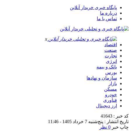
پایگاه خبری خریدار آنلاین
درباره ما
تماس با ما
x
اقتصاد
صنعت
تجارت
انرژی
بانک و بیمه
بورس
سازمان و نهادها
بازار
مسکن
خودرو
فناوری
ارز دیجیتال
کد خبر : 41643
تاریخ انتشار : پنج‌شنبه 7 خرداد 1405 - 11:46
چاپ خبر
0 نظر