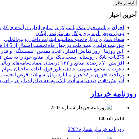
آخرین اخبار
اجرای برنامه تحول بانک با تمرکز بر منابع پایدار، درآمدهای ک
تبدیل قبوض آب، برق و گاز به اینترنت رایگان
شفاف‌سازی درباره نحوه محاسبه اینترنت داخلی و بین‌المللی
حق بیمه تولیدی بیمه ملت در چهار ماه نخست امسال از 14.5 همت گذشت
این روزها ، روز نمایش اقتدار ، اتحاد مقدس ، همبستگی و قد
275باجه بانکی روستایی پست بانک ایران منابع خود را به بیش از ۱۰۰ میلیارد ریال افزایش دادند
افزایش ۷۰ درصدی منابع و ۱۳۲ درصدی ضمانت‌نامه‌های ریالی صادره پست بانک ایران در چهارماهه اول سال 1405
دعوت به مجمع عمومی عادی بطور فوق العاده صاحبان سهام با
پرداخت افزون بر 32 هزار میلیارد ریال تسهیلات قرض الحسنه ازدواج و فرزندآوری توسط بانک کشاورزی
افزایش 40 درصدی تسهیلات بانک توسعه صادرات ایران برای بخش های تولید، صادرات و دانش بنیان ها
روزنامه خریدار
14مرداد1405
روزنامه خریدار شماره 2202