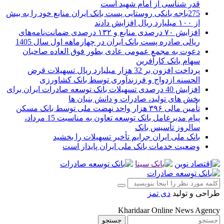
قدر شناسی از امام شهید است
275باجه بانکی روستایی پست بانک ایران منابع خود را به بیش
از ۱۰۰ میلیارد ریال افزایش دادند
افزایش ۷۰ درصدی منابع و ۱۳۲ درصدی ضمانت‌نامه‌های
ریالی صادره پست بانک ایران در چهارماهه اول سال 1405
دعوت به مجمع عمومی عادی بطور فوق العاده صاحبان
سهام بانک کارآفرین
پرداخت افزون بر 32 هزار میلیارد ریال تسهیلات قرض
الحسنه ازدواج و فرزندآوری توسط بانک کشاورزی
افزایش 40 درصدی تسهیلات بانک توسعه صادرات ایران برای
بخش های تولید، صادرات و دانش بنیان ها
تأمین مالی ۳۹۶ هزار واحد نهضت ملی توسط بانک مسکن
پیام مدیرعامل بانک توسعه تعاون به مناسبت 15 مرداد،
سالروز تأسیس بانک
بانک ملی ایران جرایم تأخیر تسهیلات را بخشید
وضعیت خدمات بانک ملی ایران پایدار است
طراحی و تولید
دی تمز
Kharidaar Online News Agency
جستجو