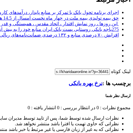
اجرای برنامه تحول بانک با تمرکز بر منابع پایدار، درآمدهای ک
حق بیمه تولیدی بیمه ملت در چهار ماه نخست امسال از 14.5 همت گذشت
این روزها ، روز نمایش اقتدار ، اتحاد مقدس ، همبستگی و قد
275باجه بانکی روستایی پست بانک ایران منابع خود را به بیش از ۱۰۰ میلیارد ریال افزایش دادند
افزایش ۷۰ درصدی منابع و ۱۳۲ درصدی ضمانت‌نامه‌های ریالی صادره پست بانک ایران در چهارماهه اول سال 1405
لینک کوتاه
برچسب ها :
نرخ بهره بانکی
ارسال نظر شما
مجموع نظرات : 0
در انتظار بررسی : 0
انتشار یافته : 0
نظرات ارسال شده توسط شما، پس از تایید توسط مدیران سای
نظراتی که حاوی تهمت یا افترا باشد منتشر نخواهد شد.
نظراتی که به غیر از زبان فارسی یا غیر مرتبط با خبر باشد منت