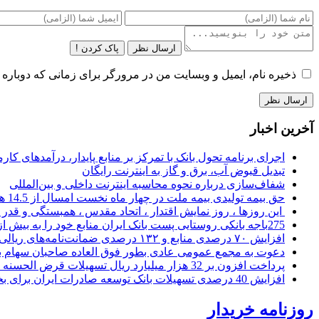
ارسال نظر
پاک کردن !
ذخیره نام، ایمیل و وبسایت من در مرورگر برای زمانی که دوباره 
آخرین اخبار
اجرای برنامه تحول بانک با تمرکز بر منابع پایدار، درآمدهای ک
تبدیل قبوض آب، برق و گاز به اینترنت رایگان
شفاف‌سازی درباره نحوه محاسبه اینترنت داخلی و بین‌المللی
حق بیمه تولیدی بیمه ملت در چهار ماه نخست امسال از 14.5 همت گذشت
این روزها ، روز نمایش اقتدار ، اتحاد مقدس ، همبستگی و قد
275باجه بانکی روستایی پست بانک ایران منابع خود را به بیش از ۱۰۰ میلیارد ریال افزایش دادند
افزایش ۷۰ درصدی منابع و ۱۳۲ درصدی ضمانت‌نامه‌های ریالی صادره پست بانک ایران در چهارماهه اول سال 1405
دعوت به مجمع عمومی عادی بطور فوق العاده صاحبان سهام با
پرداخت افزون بر 32 هزار میلیارد ریال تسهیلات قرض الحسنه ازدواج و فرزندآوری توسط بانک کشاورزی
افزایش 40 درصدی تسهیلات بانک توسعه صادرات ایران برای بخش های تولید، صادرات و دانش بنیان ها
روزنامه خریدار