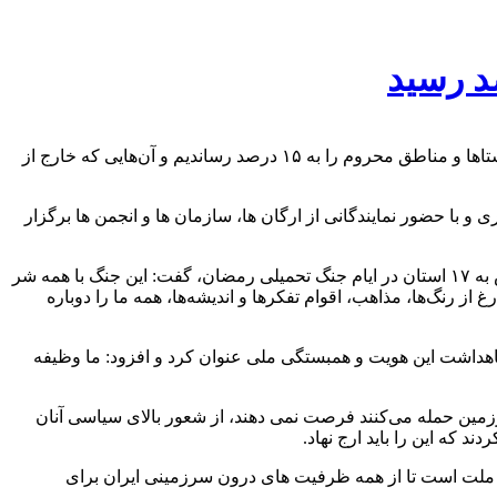
معاون امور توسعه روستایی ریاست جمهوری گفت: طبق یکی از تفاهم‌نامه‌های این معاونت با بانک ها، نرخ تسهیلات واحدهای تولیدی در روستاها و مناطق محروم را به ۱۵ درصد رساندیم و آن‌هایی که خارج از
با حضور نمایندگانی از ارگان ها، سازمان ها و انجمن ها برگزار
عبدالکریم حسین زاده معاون امور توسعه روستایی و مناطق محروم ریاست جمهوری در این نشست با اشاره به سرکشی خود و نمایندگانش به ۱۷ استان در ایام جنگ تحمیلی رمضان، گفت: این جنگ با همه شر
 رنگ‌ها، مذاهب، اقوام تفکرها و اندیشه‌ها، همه ما را دوباره
اهداشت این هویت و همبستگی ملی عنوان کرد و افزود: ما وظیفه
رزمین حمله می‌کنند فرصت نمی دهند، از شعور بالای سیاسی آنان
 که این را باید ارج نهاد.
 ملت است تا از همه ظرفیت های درون سرزمینی ایران برای