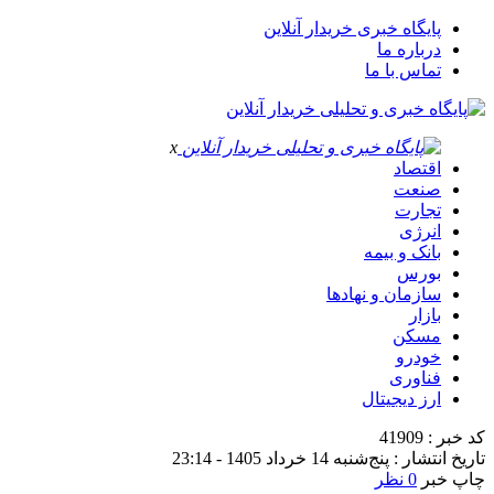
پایگاه خبری خریدار آنلاین
درباره ما
تماس با ما
x
اقتصاد
صنعت
تجارت
انرژی
بانک و بیمه
بورس
سازمان و نهادها
بازار
مسکن
خودرو
فناوری
ارز دیجیتال
کد خبر : 41909
تاریخ انتشار : پنج‌شنبه 14 خرداد 1405 - 23:14
چاپ خبر
0 نظر