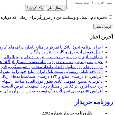
ارسال نظر
پاک کردن !
ذخیره نام، ایمیل و وبسایت من در مرورگر برای زمانی که دوباره 
آخرین اخبار
اجرای برنامه تحول بانک با تمرکز بر منابع پایدار، درآمدهای ک
تبدیل قبوض آب، برق و گاز به اینترنت رایگان
شفاف‌سازی درباره نحوه محاسبه اینترنت داخلی و بین‌المللی
حق بیمه تولیدی بیمه ملت در چهار ماه نخست امسال از 14.5 همت گذشت
این روزها ، روز نمایش اقتدار ، اتحاد مقدس ، همبستگی و قد
275باجه بانکی روستایی پست بانک ایران منابع خود را به بیش از ۱۰۰ میلیارد ریال افزایش دادند
افزایش ۷۰ درصدی منابع و ۱۳۲ درصدی ضمانت‌نامه‌های ریالی صادره پست بانک ایران در چهارماهه اول سال 1405
دعوت به مجمع عمومی عادی بطور فوق العاده صاحبان سهام با
پرداخت افزون بر 32 هزار میلیارد ریال تسهیلات قرض الحسنه ازدواج و فرزندآوری توسط بانک کشاورزی
افزایش 40 درصدی تسهیلات بانک توسعه صادرات ایران برای بخش های تولید، صادرات و دانش بنیان ها
روزنامه خریدار