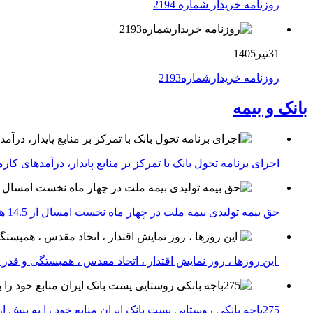
روزنامه خریدار شماره 2194
31تیر1405
روزنامه خریدارشماره2193
بانک و بیمه
اجرای برنامه تحول بانک با تمرکز بر منابع پایدار، درآمدهای ک
حق بیمه تولیدی بیمه ملت در چهار ماه نخست امسال از 14.5 همت گذشت
این روزها ، روز نمایش اقتدار ، اتحاد مقدس ، همبستگی و قد
275باجه بانکی روستایی پست بانک ایران منابع خود را به بیش از ۱۰۰ میلیارد ریال افزایش دادند