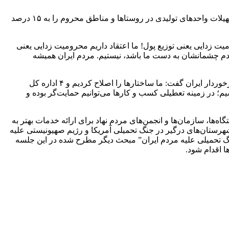
حسین زاده در این نشست با اشاره انعقاد ۷ تفاهم‌نامه معاونت با بانک‌های مختلف در سال جاری، گفت: طبق یکی از این تفاهم‌نامه‌ها نرخ تسهیلات واحدهای تولیدی در روستاها و مناطق محروم را به ۱۵ درصد
 زدایی یعنی توزیع پول! ما اعتقاد داریم محرومیت زدایی یعنی
مردم چشمانشان به دست ما باشد، نیستیم. مردم ایران همیشه
حسین زاده با اشاره به فعالیت معاونت توسعه روستایی و مناطق محروم کشور برای ارتقای ارائه تسهیلات جهت توانمندسازی مناطق کم برخوردار ایران گفت: ما ساختارها را اصلاح کردیم و ۴ اداره کل‌
یم؛ در زمینه تعطیلی کسب و کارها می‌توانیم حمایت‌گر بوده و
ا، سازمان‌ها و انجمن‌های مردم نهاد برای ارائه خدمات بهتر به
هرستان‌های درگیر در جنگ تحمیلی آمریکا و رژیم صهیونیستی علیه
نگ تحمیلی علیه مردم ایران” مبحث دیگر مطرح شده در این جلسه
 اقدام شود.