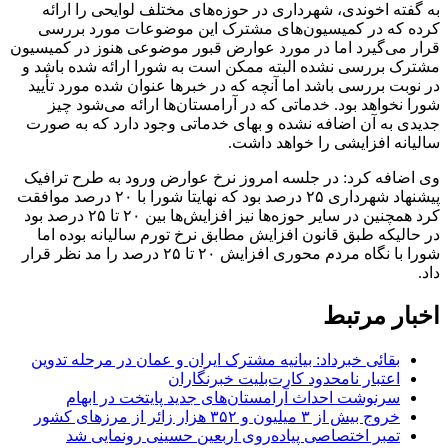
به گفته اخوندی، شهرداری در حوزه‌های مختلف لوایحی را ارائه
کرده که در کمیسیون‌های مشترک این موضوعات مورد بررسی
قرار می‌گیرد اما در مورد عوارض قبور موضوعی هنوز در کمیسیون
مشترک بررسی نشده البته ممکن است به شورا ارائه شده باشد و
در نوبت بررسی باشد اما آنچه که در خبرها عنوان شده مورد تأیید
شورا نخواهد بود. خدماتی که در آرامستان‌ها ارائه می‌شود چیز
جدیدی به آن اضافه نشده و بهای خدماتی وجود دارد که به صورت
سالیانه افزایشی را خواهد داشت.
وی اضافه کرد: در جلسه امروز نرخ عوارض ورود به طرح ترافیک
پیشنهاد شهرداری ۲۵ درصد بود که نهایتا شورا با ۲۰ درصد موافقت
کرد همچنین در سایر حوزه‌ها نیز افزایش‌ها بین ۲۰ تا ۲۵ درصد بود
در حالیکه طبق قانون افزایش مطابق نرخ تورم سالیانه بوده اما
شورا با نگاه مردم محوری افزایش ۲۰ تا ۲۵ درصد را مد نظر قرار
داد.
اخبار مرتبط
بقائی خبرداد: بیانیه مشترک ایران و عمان در مرحله تدوین
اعتبار نامحدود کارت‌بلیت خبرنگاران
سرنوشت احداث آرامستان‌های جدید پایتخت در ابهام
خروج بیش از ۳ میلیون و ۳۵۲ هزار زائر از مرزهای کشور
تمبر اختصاصی پیاده‌روی اربعین حسینی رونمایی شد