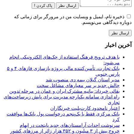
ارسال نظر
پاک کردن !
ذخیره نام، ایمیل و وبسایت من در مرورگر برای زمانی که
دوباره دیدگاهی می‌نویسم.
آخرین اخبار
با هدف ترویج فرهنگ استفاده از چک‌های الکترونیکی انجام
می‌شود:
بانک تجارت، تأمین‌کننده مالی پروژه بازسازی فازهای ۴ و ۵
پارس جنوبی
مدیر استان گیلان بیمه دی منصوب شد
چالش جدید بر سر معیارهای مشاغل سخت
بقائی خبرداد: بیانیه مشترک ایران و عمان در مرحله تدوین
راه اندازی سامانه یکپارچه مدیریت برای پایش زیرساخت‌های
تجاری
اعتبار نامحدود کارت‌بلیت خبرنگاران
بانک مرکزی فقط با یک‌‎پنجم درخواست پول بانک‌ها موافقت
کرد
سرنوشت احداث آرامستان‌های جدید پایتخت در ابهام
خروج بیش از ۳ میلیون و ۳۵۲ هزار زائر از مرزهای کشور