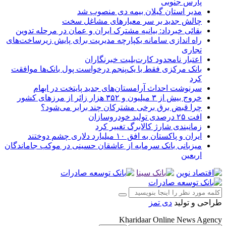
پارس جنوبی
مدیر استان گیلان بیمه دی منصوب شد
چالش جدید بر سر معیارهای مشاغل سخت
بقائی خبرداد: بیانیه مشترک ایران و عمان در مرحله تدوین
راه اندازی سامانه یکپارچه مدیریت برای پایش زیرساخت‌های
تجاری
اعتبار نامحدود کارت‌بلیت خبرنگاران
بانک مرکزی فقط با یک‌‎پنجم درخواست پول بانک‌ها موافقت
کرد
سرنوشت احداث آرامستان‌های جدید پایتخت در ابهام
خروج بیش از ۳ میلیون و ۳۵۲ هزار زائر از مرزهای کشور
چرا قبض برق برخی مشترکان چند برابر می‌شود؟
افت ۲۵ درصدی تولید خودروسازان
زمانبندی شارژ کالابرگ تغییر کرد
ایران و پاکستان به افق ۱۰ میلیارد دلاری چشم دوختند
میزبانی بانک سرمایه از عاشقان حسینی در موکب جاماندگان
اربعین
طراحی و تولید
دی تمز
Kharidaar Online News Agency