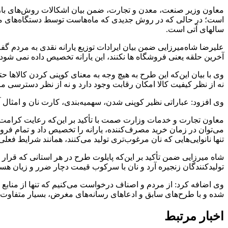
معاون وزیر صنعت، معدن و تجارت، ضمن بیان اشکالات روش­‌های بازتوزی
است؛ در حالی که در روش جدیدی که ماه‌­هاست توسط دستگاه‌های مخ
سالهای آتی است.
علیرضا شاه‌میرزایی ضمن بیان ایرادات توزیع یارانه نقدی به مردم گفت
آخرین حلقه یعنی فروشگاه­ ها نکنند، این یارانه تخصیص داده نمی ­شود. 
وی با بیان این‌که این طرح به هیچ وجه به معنای کوپنی کردن کالاها ح
نه از نظر کیفیت کالا امکان رقابت وجود دارد و نه از نظر دسترسی
وی افزود: عباراتی نظیر کوپنی شدن، سهمیه‌بندی، کارت نان و امثال آن
معاون تجارت و خدمات وزارت صمت با تأکید بر این‌که رعایت کرامت و
می‌توان در زمان خرید مصرف‌کننده، یارانه را تخصیص داد و تمام فروش
تنها نانوایی‌هایی که نان مرغوب‌تری تولید می‌کنند، همانند شرایط ف
شاه میرزایی ضمن تأکید بر این‌که پایلوت طرح در هر استانی که قرار
تولیدکنندگان زنجیره آرد و نان با سرکوب قیمت دچار ضرر و زیان هست
وی اضافه کرد: از مردم و اصناف درخواست می‌کنیم که تنها از منابع 
شده و با طرح‌های سابق و ادعاهای رسانه‌های مغرض، بسیار متفاوت
اخبار مرتبط