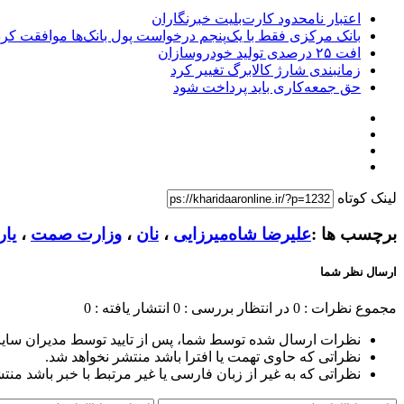
اعتبار نامحدود کارت‌بلیت خبرنگاران
بانک مرکزی فقط با یک‌‎پنجم درخواست پول بانک‌ها موافقت کرد
افت ۲۵ درصدی تولید خودروسازان
زمانبندی شارژ کالابرگ تغییر کرد
حق جمعه‌کاری باید پرداخت شود
لینک کوتاه
برچسب ها :
علیرضا شاه‌میرزایی
،
نان
،
وزارت صمت
،
یار
ارسال نظر شما
مجموع نظرات : 0
در انتظار بررسی : 0
انتشار یافته : 0
نظرات ارسال شده توسط شما، پس از تایید توسط مدیران سای
نظراتی که حاوی تهمت یا افترا باشد منتشر نخواهد شد.
نظراتی که به غیر از زبان فارسی یا غیر مرتبط با خبر باشد منت