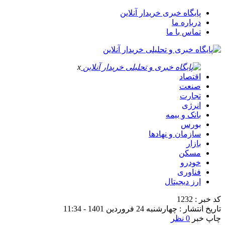
پایگاه خبری خریدار آنلاین
درباره ما
تماس با ما
x
اقتصاد
صنعت
تجارت
انرژی
بانک و بیمه
بورس
سازمان و نهادها
بازار
مسکن
خودرو
فناوری
ارز دیجیتال
کد خبر : 1232
تاریخ انتشار : چهارشنبه 24 فروردین 1401 - 11:34
چاپ خبر
0 نظر