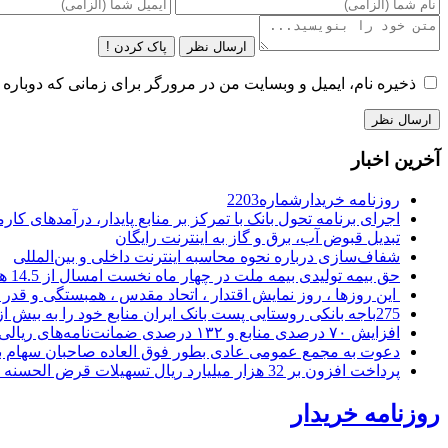
ارسال نظر
پاک کردن !
ذخیره نام، ایمیل و وبسایت من در مرورگر برای زمانی که دوباره 
آخرین اخبار
روزنامه خریدارشماره2203
اجرای برنامه تحول بانک با تمرکز بر منابع پایدار، درآمدهای ک
تبدیل قبوض آب، برق و گاز به اینترنت رایگان
شفاف‌سازی درباره نحوه محاسبه اینترنت داخلی و بین‌المللی
حق بیمه تولیدی بیمه ملت در چهار ماه نخست امسال از 14.5 همت گذشت
این روزها ، روز نمایش اقتدار ، اتحاد مقدس ، همبستگی و قد
275باجه بانکی روستایی پست بانک ایران منابع خود را به بیش از ۱۰۰ میلیارد ریال افزایش دادند
افزایش ۷۰ درصدی منابع و ۱۳۲ درصدی ضمانت‌نامه‌های ریالی صادره پست بانک ایران در چهارماهه اول سال 1405
دعوت به مجمع عمومی عادی بطور فوق العاده صاحبان سهام با
پرداخت افزون بر 32 هزار میلیارد ریال تسهیلات قرض الحسنه ازدواج و فرزندآوری توسط بانک کشاورزی
روزنامه خریدار