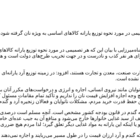
ر مورد نحوه توزیع یارانه کالاهای اساسی به ویژه نان گرفته شود، 
میرزایی با بیان این که هر تصمیمی در مورد نحوه توزیع یارانه کالاه
قام گفته شده، مانند ماهانه پنج هزار و ۵۰۰ تومان به ازای هر نفر کذب و نادرست و در جهت تخریب
ارت صنعت، معدن و تجارت هستند، افزود: در زمینه توزیع آرد یارانه‌ای
د نشده است.
وایان مانند نیروی انسانی، اجاره و انرژی و درخواست‌های مکرر آنان
جه اجازه افزایش قیمت نان را نداریم و تأکید تمام مقامات مسئول 
فظ قدرت خرید مردم، مشکلات نانوایان و فعالان زنجیره آرد و گندم نی
مله گندم در قانون بودجه کشور مشخص است. آنچه مسلم است درصدی از 
ز سبد غذایی خانوارها خارج می‌­شود و منافع آن به جیب عده­‌ای خاص د
اینکه این یارانه به مواد غذایی دیگر تعلق گیرد؛ لذا مردم هیچ ضرری نمی
ه گندم و آرد ارزان قیمت را در طول مسیر می‌ربایند و اجازه نمی‌دهند