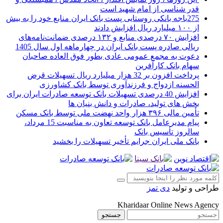
قدر شناسی از امام شهید است
275باجه بانکی روستایی پست بانک ایران منابع خود را به بیش
از ۱۰۰ میلیارد ریال افزایش دادند
افزایش ۷۰ درصدی منابع و ۱۳۲ درصدی ضمانت‌نامه‌های
ریالی صادره پست بانک ایران در چهارماهه اول سال 1405
دعوت به مجمع عمومی عادی بطور فوق العاده صاحبان
سهام بانک کارآفرین
پرداخت افزون بر 32 هزار میلیارد ریال تسهیلات قرض
الحسنه ازدواج و فرزندآوری توسط بانک کشاورزی
افزایش 40 درصدی تسهیلات بانک توسعه صادرات ایران برای
بخش های تولید، صادرات و دانش بنیان ها
تأمین مالی ۳۹۶ هزار واحد نهضت ملی توسط بانک مسکن
پیام مدیرعامل بانک توسعه تعاون به مناسبت 15 مرداد،
سالروز تأسیس بانک
بانک ملی ایران جرایم تأخیر تسهیلات را بخشید
طراحی و تولید
دی تمز
Kharidaar Online News Agency
جستجو