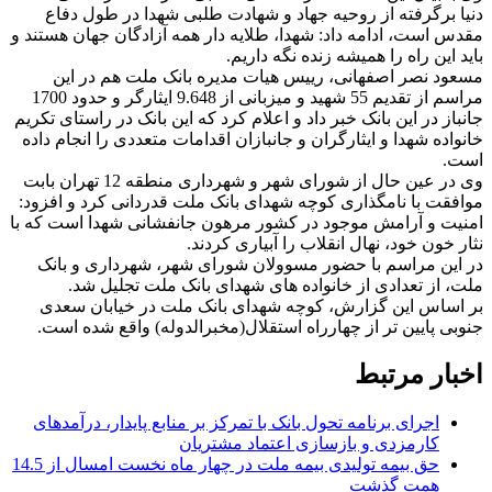
دنیا برگرفته از روحیه جهاد و شهادت طلبی شهدا در طول دفاع
مقدس است، ادامه داد: شهدا، طلایه دار همه آزادگان جهان هستند و
باید این راه را همیشه زنده نگه داریم.
مسعود نصر اصفهانی، رییس هیات مدیره بانک ملت هم در این
مراسم از تقدیم 55 شهید و میزبانی از 9.648 ایثارگر و حدود 1700
جانباز در این بانک خبر داد و اعلام کرد که این بانک در راستای تکریم
خانواده شهدا و ایثارگران و جانبازان اقدامات متعددی را انجام داده
است.
وی در عین حال از شورای شهر و شهرداری منطقه 12 تهران بابت
موافقت با نامگذاری کوچه شهدای بانک ملت قدردانی کرد و افزود:
امنیت و آرامش موجود در کشور مرهون جانفشانی شهدا است که با
نثار خون خود، نهال انقلاب را آبیاری کردند.
در این مراسم با حضور مسوولان شورای شهر، شهرداری و بانک
ملت، از تعدادی از خانواده های شهدای بانک ملت تجلیل شد.
بر اساس این گزارش، کوچه شهدای بانک ملت در خیابان سعدی
جنوبی پایین تر از چهارراه استقلال(مخبرالدوله) واقع شده است.
اخبار مرتبط
اجرای برنامه تحول بانک با تمرکز بر منابع پایدار، درآمدهای
کارمزدی و بازسازی اعتماد مشتریان
حق بیمه تولیدی بیمه ملت در چهار ماه نخست امسال از 14.5
همت گذشت