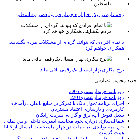
زخم تازه بر پیکر خیابان‌های تاریخی ولیعصر و فلسطین
با تمام افرادی که بتوانند گره‌ای از مشکلات مردم بگشایند،
همکاری خواهم کرد
نرخ بیکاری بهار امسال تک‌رقمی باقی ماند
جدید
محبوب
تصادفی
روزنامه خریدارشماره 2205
روزنامه خریدارشماره2203
اجرای برنامه تحول بانک با تمرکز بر منابع پایدار، درآمدهای
کارمزدی و بازسازی اعتماد مشتریان
تبدیل قبوض آب، برق و گاز به اینترنت رایگان
شفاف‌سازی درباره نحوه محاسبه اینترنت داخلی و بین‌المللی
حق بیمه تولیدی بیمه ملت در چهار ماه نخست امسال از 14.5
همت گذشت
این روزها ، روز نمایش اقتدار ، اتحاد مقدس ، همبستگی و