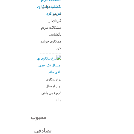
با تمام افرادی
که بتوانند
گره‌ای از
مشکلات مردم
بگشایند،
همکاری خواهم
کرد
نرخ بیکاری
بهار امسال
تک‌رقمی باقی
ماند
جدید
محبوب
تصادفی