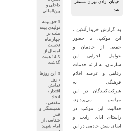
خیابان آزادی تهران مستقر
داخلی و
شد.
بین‌المللی
حق بیمه
تولیدی بیمه
به گزارش خریدارآنلاین :
ملت در
این موکب، با حضور
چهار ماه
نخست
جمعی از خادمان و
امسال از
عوامل اجرایی این
14.5 همت
گذشت
سازمان، به ارائه خدمات
رفاهی و عرضه اقلام
این روزها
، روز
فرهنگی به
نمایش
شرکت‌کنندگان در این
اقتدار ،
اتحاد
مراسم می‌پردازد.
مقدس ،
فعالیت این موکب در
همبستگی و
قدر
راستای ادای ارادت و
شناسی از
ایفای نقش خادمی در این
امام شهید