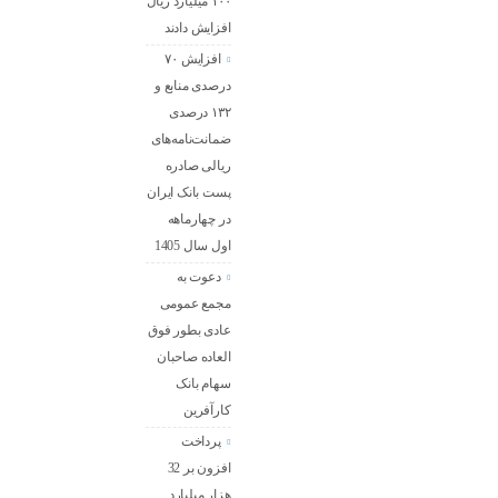
۱۰۰ میلیارد ریال
افزایش دادند
افزایش ۷۰
درصدی منابع و
۱۳۲ درصدی
ضمانت‌نامه‌های
ریالی صادره
پست بانک ایران
در چهارماهه
اول سال 1405
دعوت به
مجمع عمومی
عادی بطور فوق
العاده صاحبان
سهام بانک
کارآفرین
پرداخت
افزون بر 32
هزار میلیارد