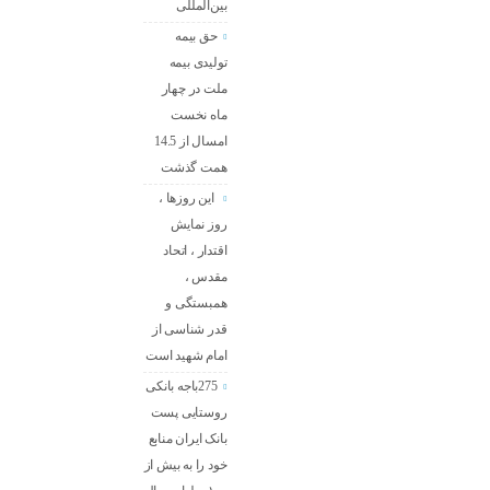
بین‌المللی
حق بیمه
تولیدی بیمه
ملت در چهار
ماه نخست
امسال از 14.5
همت گذشت
این روزها ،
روز نمایش
اقتدار ، اتحاد
مقدس ،
همبستگی و
قدر شناسی از
امام شهید است
275باجه بانکی
روستایی پست
بانک ایران منابع
خود را به بیش از