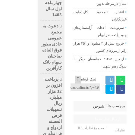
چهارماهه
عمان در مرحله تدوین
اول سال
اعتبار نامحدود کارت‌بلیت
1405
خبرنگاران
دعوت به
سرنوشت احداث آرامستان‌های
مجمع
جدید پایتخت در ابهام
عمومی
خروج بیش از ۳ میلیون و ۳۵۲ هزار
عادی بطور
فوق العاده
زائر از مرزهای کشور
صاحبان
اربعین ۱۴۰۵؛ حماسه‌ای دیگر با
سهام بانک
سوگ رهبر شهید
کارآفرین
پرداخت
لینک کوتاه
افزون بر
32 هزار
میلیارد
ریال
برچسب ها :
ناموجود
تسهیلات
قرض
ارسال نظر شما
الحسنه
ازدواج و
مجموع نظرات : 0
نظرات
فرزندآوری