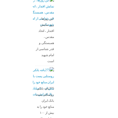
این روزها ،
روز نمایش
اقتدار ، اتحاد
مقدس ،
همبستگی و
قدر شناسی از
امام شهید
است
275باجه بانکی
روستایی پست
بانک ایران
منابع خود را به
بیش از ۱۰۰