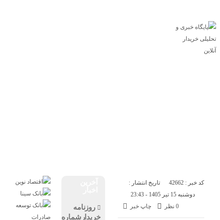
پایگاه خبری خریدار آنلاین
درباره ما
تماس با ما
اقتصاد
صنعت
تجارت
انرژی
بانک و بیمه
بورس
سازمان و نهادها
بازار
مسکن
خودرو
فناوری
ارز دیجیتال
آخرین
کد خبر : 42662
تاریخ انتشار :
اخبار
دوشنبه 15 تیر 1405 - 23:43
0 نظر
چاپ خبر
روزنامه
خریدارشماره2203