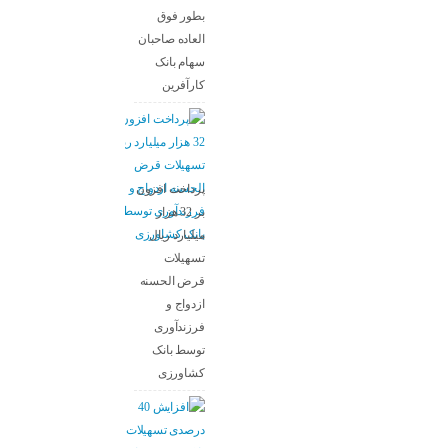
بطور فوق
العاده صاحبان
سهام بانک
کارآفرین
پرداخت افزون
بر 32 هزار
میلیارد ریال
تسهیلات
قرض الحسنه
ازدواج و
فرزندآوری
توسط بانک
کشاورزی