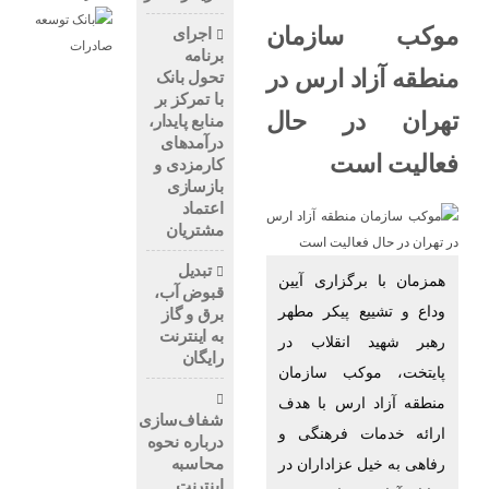
موکب سازمان
اجرای
برنامه
منطقه آزاد ارس در
تحول بانک
با تمرکز بر
تهران در حال
منابع پایدار،
درآمدهای
فعالیت است
کارمزدی و
بازسازی
اعتماد
مشتریان
تبدیل
همزمان با برگزاری آیین
قبوض آب،
وداع و تشییع پیکر مطهر
برق و گاز
به اینترنت
رهبر شهید انقلاب در
رایگان
پایتخت، موکب سازمان
منطقه آزاد ارس با هدف
شفاف‌سازی
ارائه خدمات فرهنگی و
درباره نحوه
محاسبه
رفاهی به خیل عزاداران در
اینترنت