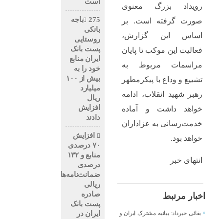
است
رویداد بزرگ معنوی
275باجه
صورت گرفته است. بر
بانکی
اساس این گزارش،
روستایی
پست بانک
فعالیت این موکب تا پایان
ایران منابع
مراسمات مربوط به
خود را به
بیش از ۱۰۰
تشییع و وداع با پیکرمطهر
میلیارد
رهبر شهید انقلاب، ادامه
ریال
افزایش
خواهد داشت و آماده
دادند
خدمت‌رسانی به عزاداران
افزایش
خواهد بود.
۷۰ درصدی
منابع و ۱۳۲
انتهای خبر
درصدی
ضمانت‌نامه‌های
ریالی
صادره
اخبار مرتبط
پست بانک
ایران در
بقائی خبرداد: بیانیه مشترک ایران و