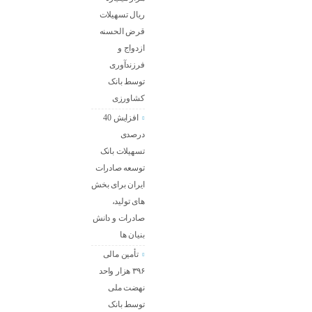
ریال تسهیلات
قرض الحسنه
ازدواج و
فرزندآوری
توسط بانک
کشاورزی
افزایش 40
درصدی
تسهیلات بانک
توسعه صادرات
ایران برای بخش
های تولید،
صادرات و دانش
بنیان ها
تأمین مالی
۳۹۶ هزار واحد
نهضت ملی
توسط بانک