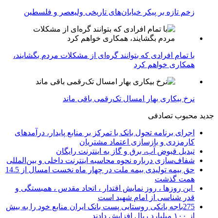
زخم تازه بر پیکر خیابان‌های تاریخی ولیعصر و فلسطین
با تمام افرادی که بتوانند گره‌ای از مشکلات مردم بگشایند،
همکاری خواهم کرد
نرخ بیکاری بهار امسال تک‌رقمی باقی ماند
جدید
محبوب
تصادفی
اجرای برنامه تحول بانک با تمرکز بر منابع پایدار، درآمدهای
کارمزدی و بازسازی اعتماد مشتریان
تبدیل قبوض آب، برق و گاز به اینترنت رایگان
شفاف‌سازی درباره نحوه محاسبه اینترنت داخلی و بین‌المللی
حق بیمه تولیدی بیمه ملت در چهار ماه نخست امسال از 14.5
همت گذشت
این روزها ، روز نمایش اقتدار ، اتحاد مقدس ، همبستگی و
قدر شناسی از امام شهید است
275باجه بانکی روستایی پست بانک ایران منابع خود را به بیش
از ۱۰۰ میلیارد ریال افزایش دادند