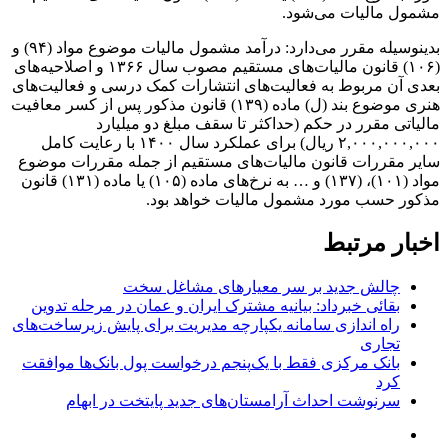
مشمول مالیات می‌شود.
بدینوسیله مقرر می‌دارد: درآمد مشمول مالیات موضوع مواد (۹۴) و
(۱۰۶) قانون مالیات‌های مستقیم مصوب سال ۱۳۶۶ و اصلاحیه‌های
بعدی آن مربوط به فعالیت‌های انتشارات کمک درسی و فعالیت‌های
هنری موضوع بند (ل) ماده (۱۳۹) قانون مذکور پس از کسر معافیت
مالیاتی مقرر در حکم (حداکثر تا سقف مبلغ دو میلیارد
۲,۰۰۰,۰۰۰,۰۰۰ ریال) برای عملکرد سال ۱۴۰۰ با رعایت کامل
سایر مقررات قانون مالیات‌های مستقیم از جمله مقررات موضوع
مواد (۱۰۱)، (۱۳۷) و … به نرخ‌های ماده (۱۰۵) یا ماده (۱۳۱) قانون
مذکور حسب مورد مشمول مالیات خواهد بود.
اخبار مرتبط
چالش جدید بر سر معیارهای مشاغل سخت
بقائی خبرداد: بیانیه مشترک ایران و عمان در مرحله تدوین
راه اندازی سامانه یکپارچه مدیریت برای پایش زیرساخت‌های
تجاری
بانک مرکزی فقط با یک‌‎پنجم درخواست پول بانک‌ها موافقت
کرد
سرنوشت احداث آرامستان‌های جدید پایتخت در ابهام