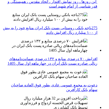
این روزها ، روز نمایش اقتدار ، اتحاد مقدس ، همبستگی و
قدر شناسی از امام شهید است
275باجه بانکی روستایی پست بانک ایران منابع خود را به بیش
از ۱۰۰ میلیارد ریال افزایش دادند
افزایش ۷۰ درصدی منابع و ۱۳۲ درصدی ضمانت‌نامه‌های
ریالی صادره پست بانک ایران در چهارماهه اول سال 1405
دعوت به مجمع عمومی عادی بطور فوق العاده صاحبان
سهام بانک کارآفرین