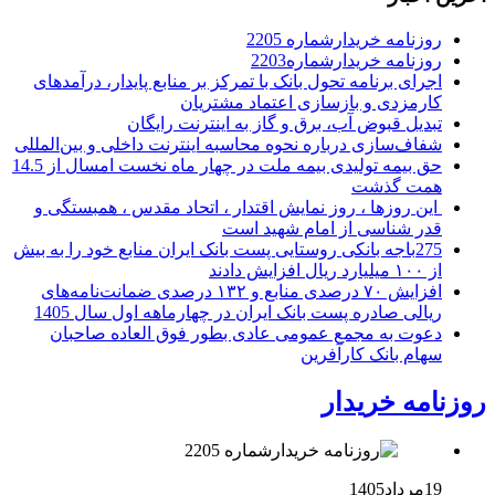
روزنامه خریدارشماره 2205
روزنامه خریدارشماره2203
اجرای برنامه تحول بانک با تمرکز بر منابع پایدار، درآمدهای
کارمزدی و بازسازی اعتماد مشتریان
تبدیل قبوض آب، برق و گاز به اینترنت رایگان
شفاف‌سازی درباره نحوه محاسبه اینترنت داخلی و بین‌المللی
حق بیمه تولیدی بیمه ملت در چهار ماه نخست امسال از 14.5
همت گذشت
این روزها ، روز نمایش اقتدار ، اتحاد مقدس ، همبستگی و
قدر شناسی از امام شهید است
275باجه بانکی روستایی پست بانک ایران منابع خود را به بیش
از ۱۰۰ میلیارد ریال افزایش دادند
افزایش ۷۰ درصدی منابع و ۱۳۲ درصدی ضمانت‌نامه‌های
ریالی صادره پست بانک ایران در چهارماهه اول سال 1405
دعوت به مجمع عمومی عادی بطور فوق العاده صاحبان
سهام بانک کارآفرین
روزنامه خریدار
19مرداد1405