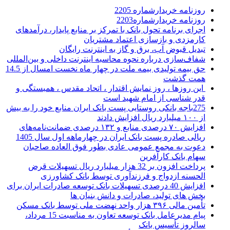
روزنامه خریدارشماره 2205
روزنامه خریدارشماره2203
اجرای برنامه تحول بانک با تمرکز بر منابع پایدار، درآمدهای
کارمزدی و بازسازی اعتماد مشتریان
تبدیل قبوض آب، برق و گاز به اینترنت رایگان
شفاف‌سازی درباره نحوه محاسبه اینترنت داخلی و بین‌المللی
حق بیمه تولیدی بیمه ملت در چهار ماه نخست امسال از 14.5
همت گذشت
این روزها ، روز نمایش اقتدار ، اتحاد مقدس ، همبستگی و
قدر شناسی از امام شهید است
275باجه بانکی روستایی پست بانک ایران منابع خود را به بیش
از ۱۰۰ میلیارد ریال افزایش دادند
افزایش ۷۰ درصدی منابع و ۱۳۲ درصدی ضمانت‌نامه‌های
ریالی صادره پست بانک ایران در چهارماهه اول سال 1405
دعوت به مجمع عمومی عادی بطور فوق العاده صاحبان
سهام بانک کارآفرین
پرداخت افزون بر 32 هزار میلیارد ریال تسهیلات قرض
الحسنه ازدواج و فرزندآوری توسط بانک کشاورزی
افزایش 40 درصدی تسهیلات بانک توسعه صادرات ایران برای
بخش های تولید، صادرات و دانش بنیان ها
تأمین مالی ۳۹۶ هزار واحد نهضت ملی توسط بانک مسکن
پیام مدیرعامل بانک توسعه تعاون به مناسبت 15 مرداد،
سالروز تأسیس بانک