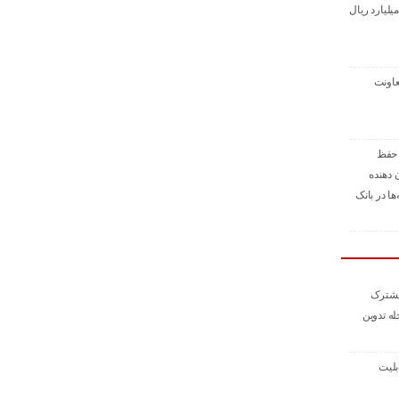
داخت ۴هزارو ۴۱۶ میلیارد ریال
اونت
 حفظ
 دهنده
ا در بانک
 مشترک
له تدوین
بلیت