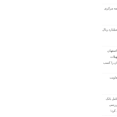
یمه مركزی
داخت ۴هزارو ۴۱۶ میلیارد ریال
اصفهان
یلات
ان را کسب
اونت
مل بانک
ررسی
کرد؛