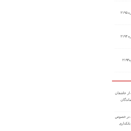
۲۱
۲۱
۲
 از عاشقان
اندگان
ه در خصوص
انکداری