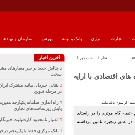
ت
تجارت
انرژی
بانک و بیمه
بورس
سازمان و نهادها
آخرین اخبار
۰ نظر
چاپ خبر
چالش جدید بر سر معیارهای مش
سخت
های اقتصادی با ارایه
بقائی خبرداد: بیانیه مشترک ایرا
در مرحله تدوین
راه اندازی سامانه یکپارچه مدیری
پایش زیرساخت‌های تجاری
«تیما» گام موثری را در راستای
اعتبار نامحدود کارت‌بلیت خبرنگار
در عمق زنجیره تامین برداشته
بانک مرکزی فقط با یک‌‎