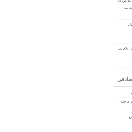
نند گره‌ای
ایند،
ال
صادفی
ر مرحله
ش