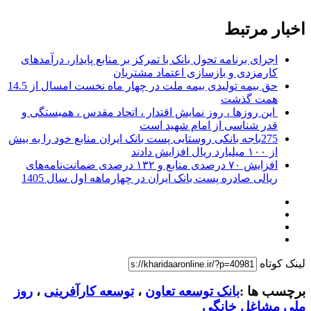
اخبار مرتبط
اجرای برنامه تحول بانک با تمرکز بر منابع پایدار، درآمدهای
کارمزدی و بازسازی اعتماد مشتریان
حق بیمه تولیدی بیمه ملت در چهار ماه نخست امسال از 14.5
همت گذشت
این روزها ، روز نمایش اقتدار ، اتحاد مقدس ، همبستگی و
قدر شناسی از امام شهید است
275باجه بانکی روستایی پست بانک ایران منابع خود را به بیش
از ۱۰۰ میلیارد ریال افزایش دادند
افزایش ۷۰ درصدی منابع و ۱۳۲ درصدی ضمانت‌نامه‌های
ریالی صادره پست بانک ایران در چهارماهه اول سال 1405
لینک کوتاه
برچسب ها :
بانک توسعه تعاون
،
توسعه کارآفرینی
،
روز
ملی مشاغل خانگی