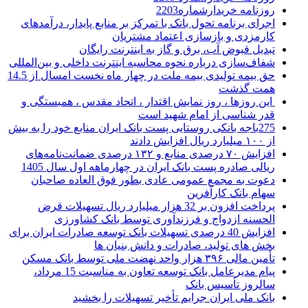
روزنامه خریدارشماره2203
اجرای برنامه تحول بانک با تمرکز بر منابع پایدار، درآمدهای
کارمزدی و بازسازی اعتماد مشتریان
تبدیل قبوض آب، برق و گاز به اینترنت رایگان
شفاف‌سازی درباره نحوه محاسبه اینترنت داخلی و بین‌المللی
حق بیمه تولیدی بیمه ملت در چهار ماه نخست امسال از 14.5
همت گذشت
این روزها ، روز نمایش اقتدار ، اتحاد مقدس ، همبستگی و
قدر شناسی از امام شهید است
275باجه بانکی روستایی پست بانک ایران منابع خود را به بیش
از ۱۰۰ میلیارد ریال افزایش دادند
افزایش ۷۰ درصدی منابع و ۱۳۲ درصدی ضمانت‌نامه‌های
ریالی صادره پست بانک ایران در چهارماهه اول سال 1405
دعوت به مجمع عمومی عادی بطور فوق العاده صاحبان
سهام بانک کارآفرین
پرداخت افزون بر 32 هزار میلیارد ریال تسهیلات قرض
الحسنه ازدواج و فرزندآوری توسط بانک کشاورزی
افزایش 40 درصدی تسهیلات بانک توسعه صادرات ایران برای
بخش های تولید، صادرات و دانش بنیان ها
تأمین مالی ۳۹۶ هزار واحد نهضت ملی توسط بانک مسکن
پیام مدیرعامل بانک توسعه تعاون به مناسبت 15 مرداد،
سالروز تأسیس بانک
بانک ملی ایران جرایم تأخیر تسهیلات را بخشید