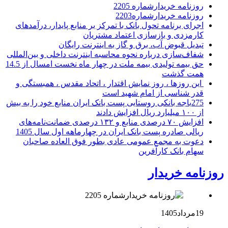
روزنامه خریدارشماره 2205
روزنامه خریدارشماره2203
اجرای برنامه تحول بانک با تمرکز بر منابع پایدار، درآمدهای
کارمزدی و بازسازی اعتماد مشتریان
تبدیل قبوض آب، برق و گاز به اینترنت رایگان
شفاف‌سازی درباره نحوه محاسبه اینترنت داخلی و بین‌المللی
حق بیمه تولیدی بیمه ملت در چهار ماه نخست امسال از 14.5
همت گذشت
این روزها ، روز نمایش اقتدار ، اتحاد مقدس ، همبستگی و
قدر شناسی از امام شهید است
275باجه بانکی روستایی پست بانک ایران منابع خود را به بیش
از ۱۰۰ میلیارد ریال افزایش دادند
افزایش ۷۰ درصدی منابع و ۱۳۲ درصدی ضمانت‌نامه‌های
ریالی صادره پست بانک ایران در چهارماهه اول سال 1405
دعوت به مجمع عمومی عادی بطور فوق العاده صاحبان
سهام بانک کارآفرین
روزنامه خریدار
19مرداد1405