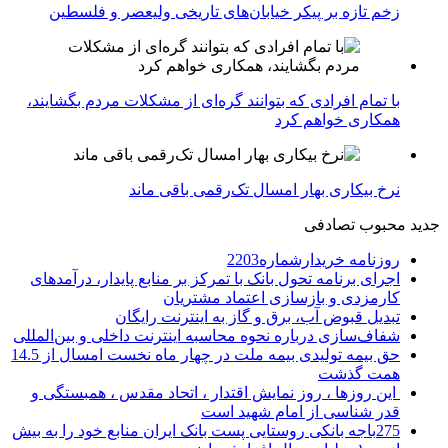
زخم تازه بر پیکر خیابان‌های تاریخی ولیعصر و فلسطین
با تمام افرادی که بتوانند گره‌ای از مشکلات مردم بگشایند،
همکاری خواهم کرد
نرخ بیکاری بهار امسال تک‌رقمی باقی ماند
جدید
محبوب
تصادفی
روزنامه خریدارشماره2203
اجرای برنامه تحول بانک با تمرکز بر منابع پایدار، درآمدهای
کارمزدی و بازسازی اعتماد مشتریان
تبدیل قبوض آب، برق و گاز به اینترنت رایگان
شفاف‌سازی درباره نحوه محاسبه اینترنت داخلی و بین‌المللی
حق بیمه تولیدی بیمه ملت در چهار ماه نخست امسال از 14.5
همت گذشت
این روزها ، روز نمایش اقتدار ، اتحاد مقدس ، همبستگی و
قدر شناسی از امام شهید است
275باجه بانکی روستایی پست بانک ایران منابع خود را به بیش