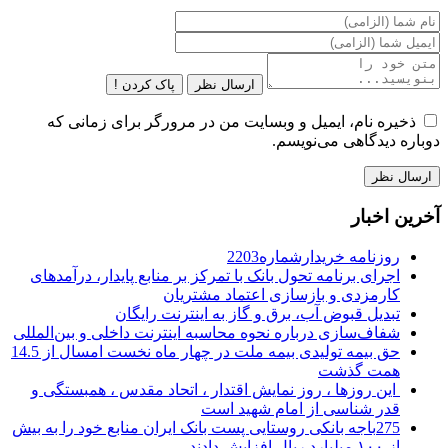
ارسال نظر
پاک کردن !
ذخیره نام، ایمیل و وبسایت من در مرورگر برای زمانی که
دوباره دیدگاهی می‌نویسم.
آخرین اخبار
روزنامه خریدارشماره2203
اجرای برنامه تحول بانک با تمرکز بر منابع پایدار، درآمدهای
کارمزدی و بازسازی اعتماد مشتریان
تبدیل قبوض آب، برق و گاز به اینترنت رایگان
شفاف‌سازی درباره نحوه محاسبه اینترنت داخلی و بین‌المللی
حق بیمه تولیدی بیمه ملت در چهار ماه نخست امسال از 14.5
همت گذشت
این روزها ، روز نمایش اقتدار ، اتحاد مقدس ، همبستگی و
قدر شناسی از امام شهید است
275باجه بانکی روستایی پست بانک ایران منابع خود را به بیش
از ۱۰۰ میلیارد ریال افزایش دادند