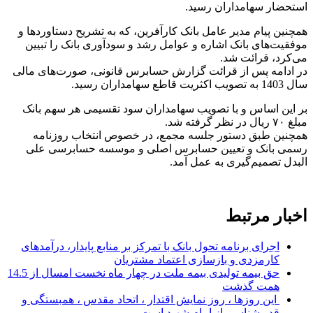
استحضار سهامداران رسید.
همچنین پیام مدیر عامل بانک کارآفرین، که به تشریح دستاوردها و
موفقیت‌های بانک اشاره و عوامل رشد و سودآوری بانک را تبیین
می‌کرد، قرائت شد.
در ادامه پس از قرائت گزارش حسابرس قانونی، صورت‌های مالی
سال 1403 به تصویب اکثریت قاطع سهامداران رسید.
بر این اساس و با تصویب سهامداران سود تقسیمی هر سهم بانک
مبلغ ۷۰ ریال در نظر گرفته شد.
همچنین طبق دستور جلسه مجمع، در خصوص انتخاب روزنامه
رسمی بانک و تعیین حسابرس اصلی و موسسه حسابرسی علی
البدل تصمیم‌گیری به عمل آمد.
اخبار مرتبط
اجرای برنامه تحول بانک با تمرکز بر منابع پایدار، درآمدهای
کارمزدی و بازسازی اعتماد مشتریان
حق بیمه تولیدی بیمه ملت در چهار ماه نخست امسال از 14.5
همت گذشت
این روزها ، روز نمایش اقتدار ، اتحاد مقدس ، همبستگی و
قدر شناسی از امام شهید است