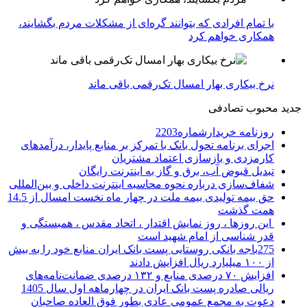
با تمام افرادی که بتوانند گره‌ای از مشکلات مردم بگشایند،
همکاری خواهم کرد
نرخ بیکاری بهار امسال تک‌رقمی باقی ماند
جدید
محبوب
تصادفی
روزنامه خریدارشماره2203
اجرای برنامه تحول بانک با تمرکز بر منابع پایدار، درآمدهای
کارمزدی و بازسازی اعتماد مشتریان
تبدیل قبوض آب، برق و گاز به اینترنت رایگان
شفاف‌سازی درباره نحوه محاسبه اینترنت داخلی و بین‌المللی
حق بیمه تولیدی بیمه ملت در چهار ماه نخست امسال از 14.5
همت گذشت
این روزها ، روز نمایش اقتدار ، اتحاد مقدس ، همبستگی و
قدر شناسی از امام شهید است
275باجه بانکی روستایی پست بانک ایران منابع خود را به بیش
از ۱۰۰ میلیارد ریال افزایش دادند
افزایش ۷۰ درصدی منابع و ۱۳۲ درصدی ضمانت‌نامه‌های
ریالی صادره پست بانک ایران در چهارماهه اول سال 1405
دعوت به مجمع عمومی عادی بطور فوق العاده صاحبان