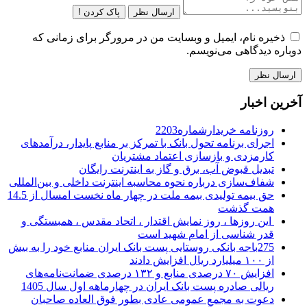
ارسال نظر
پاک کردن !
ذخیره نام، ایمیل و وبسایت من در مرورگر برای زمانی که
دوباره دیدگاهی می‌نویسم.
آخرین اخبار
روزنامه خریدارشماره2203
اجرای برنامه تحول بانک با تمرکز بر منابع پایدار، درآمدهای
کارمزدی و بازسازی اعتماد مشتریان
تبدیل قبوض آب، برق و گاز به اینترنت رایگان
شفاف‌سازی درباره نحوه محاسبه اینترنت داخلی و بین‌المللی
حق بیمه تولیدی بیمه ملت در چهار ماه نخست امسال از 14.5
همت گذشت
این روزها ، روز نمایش اقتدار ، اتحاد مقدس ، همبستگی و
قدر شناسی از امام شهید است
275باجه بانکی روستایی پست بانک ایران منابع خود را به بیش
از ۱۰۰ میلیارد ریال افزایش دادند
افزایش ۷۰ درصدی منابع و ۱۳۲ درصدی ضمانت‌نامه‌های
ریالی صادره پست بانک ایران در چهارماهه اول سال 1405
دعوت به مجمع عمومی عادی بطور فوق العاده صاحبان