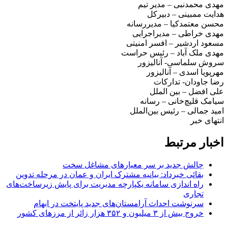
مهدی محمدنبی – مدیر تیم
هدایت ممبینی – دبیرکل
محسن معتمدکیا – مدیررسانه
مهدی خراطی – مدیراجرایی
مسعود اردشیر – افسر امنیتی
مهدی ملک آباد – رئیس حراست
سروش سلماسی- آنالیزور
مهرپویا اسدی – آنالیزور
رضا جاودان- تدارکات
علی افضل – بین الملل
سیامک قلیچ‌خانی – رسانه
امید جمالی – رئیس بین‌الملل
انتهای خبر
اخبار مرتبط
چالش جدید بر سر معیارهای مشاغل سخت
بقائی خبرداد: بیانیه مشترک ایران و عمان در مرحله تدوین
راه اندازی سامانه یکپارچه مدیریت برای پایش زیرساخت‌های
تجاری
سرنوشت احداث آرامستان‌های جدید پایتخت در ابهام
خروج بیش از ۳ میلیون و ۳۵۲ هزار زائر از مرزهای کشور