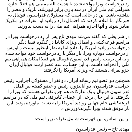
رد درخواست ویزا مواجه شده تا هدایت اله ممبینی هم فعلا اجازه
همراهی تیم ملی ایران در سه بازی برابر نیوزیلند، بلژیک و مصر را
نداشته باشد. این در حالی است که مسئولان فدراسیون فوتبال به
خبرنگار ما اعلام کردند که احتمال دارد روادید این نفرات در مکزیک
صادر شوند و آنها اجازه همراهی تیم ملی را به دست بیاورند.
در شرایطی که گفته می‌شد مهدی تاج پس از رد درخواست ویزا در
مراسم قرعه‌کشی و ابطال ویزای کانادا در کنگره فیفا دیگر
درخواست روادید آمریکا را نداده اما به نظر اینطور نیست و او پس
از درخواست دوباره ویزا، بار دیگر با رد درخواست خود مواجه شده
و به این ترتیب رئیس فدراسیون فوتبال هم فعلا امکان همراهی تیم
ملی را نخواهد داشت. با این حساب، سه عضو ارشد فوتبال ایران
جزو نفراتی هستند که ویزای آمریکا را نگرفتند.
همچنین دو عضو تیم رسانه ایران، دو نفر از مسئولان اجرایی، رئیس
حراست فدراسیون، دو آنالیزور، رئیس و عضو کمیته بین‌الملل
فدراسیون فوتبال و یک تدارکات هم جزو نفراتی هستند که ویزا را
نگرفتند. با این حال برخی از اعضای کادرفنی تیم ملی که در مراسم
قرعه‌کشی جام جهانی روادید آمریکا را به دست نیاورده بودند، این
بار موفق شدند ویزا بگیرند./ورزش 3
بر این اساس، این فهرست شامل نفرات زیر است:
مهدی تاج – رئیس فدراسیون