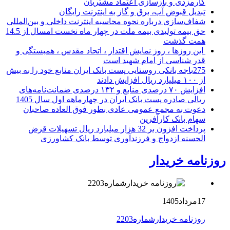
کارمزدی و بازسازی اعتماد مشتریان
تبدیل قبوض آب، برق و گاز به اینترنت رایگان
شفاف‌سازی درباره نحوه محاسبه اینترنت داخلی و بین‌المللی
حق بیمه تولیدی بیمه ملت در چهار ماه نخست امسال از 14.5
همت گذشت
این روزها ، روز نمایش اقتدار ، اتحاد مقدس ، همبستگی و
قدر شناسی از امام شهید است
275باجه بانکی روستایی پست بانک ایران منابع خود را به بیش
از ۱۰۰ میلیارد ریال افزایش دادند
افزایش ۷۰ درصدی منابع و ۱۳۲ درصدی ضمانت‌نامه‌های
ریالی صادره پست بانک ایران در چهارماهه اول سال 1405
دعوت به مجمع عمومی عادی بطور فوق العاده صاحبان
سهام بانک کارآفرین
پرداخت افزون بر 32 هزار میلیارد ریال تسهیلات قرض
الحسنه ازدواج و فرزندآوری توسط بانک کشاورزی
روزنامه خریدار
17مرداد1405
روزنامه خریدارشماره2203