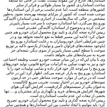
استانداردها، خارج از این مقوله نیست، گفت: در حالی که سابقه
مباحث استانداردی کشور ما بسیار طولانی و فراتر از سایر
کشورهای منطقه است، اما عدم تناسب برخی از این استانداردها
موجب شده است که کشور از مزایای توسعه بهره‌مند نشود. به‌طور
مشخص در حالی که سال‌هاست از اجباری شدن استاندارد آلایندگی
یورو پنج می‌گذرد، اما استاندارد سوخت با سرعت بسیار پایین‌تر
حرکت کرده و به‌وضوح از استاندارد آلایندگی عقب‌تر است.
رییس اداره صحه گذاری و تایید نوع محصول ایران خودرو هم چنین
عنوان کرد: ادامه این مسیر قطعا به نفع جامعه نخواهد بود و در
چنین شرایطی اجبار خودروسازان به رعایت استاندارد یورو پنج
(باوجود مشقت‌های فراوان تامین و تولید) از یک‌سو، تاکید بر توزیع
سوخت با سطح کیفی بسیار پایین‌تر از سوی دیگر، نتیجه‌ای‌ جز
ضربه به سرمایه‌های ملی نخواهد داشت.
وی با بیان این‌که در این میان صنعت خودرو حسب وظیفه اجتماعی
خود و نیز به جهت تمکین به الزامات مراجع قانونی، تولید خودروهای
یورو پنج را سرلوحه کار خود قرار داده و تمامی تولیدات خود را با
استاندارد یورو پنج به بازار عرضه می‌کند، اظهار کرد: این در حالی
است که در برخی از موارد، سوخت متناظر حتی در حد آزمون
نمونه‌های خودرو نیز در اختیار نیست. تخریب سریع کاتالیست
به‌عنوان یکی از سیستم‌های گران‌قیمت، افزایش آلودگی هوای
شهرها، افزایش هزینه‌های خرید و نگهداری برای مشتریان و…. تنها
بخشی از تبعات این عدم تناسب استانداردی است.
رییس اداره صحه گذاری و تایید نوع محصول ایران خودرو، تصریح
کرد: باید بتوانیم با ایجاد تناسب بین این استانداردها و همچنین سایر