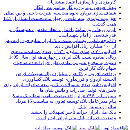
کارمزدی و بازسازی اعتماد مشتریان
تبدیل قبوض آب، برق و گاز به اینترنت رایگان
شفاف‌سازی درباره نحوه محاسبه اینترنت داخلی و بین‌المللی
حق بیمه تولیدی بیمه ملت در چهار ماه نخست امسال از 14.5
همت گذشت
این روزها ، روز نمایش اقتدار ، اتحاد مقدس ، همبستگی و
قدر شناسی از امام شهید است
275باجه بانکی روستایی پست بانک ایران منابع خود را به بیش
از ۱۰۰ میلیارد ریال افزایش دادند
افزایش ۷۰ درصدی منابع و ۱۳۲ درصدی ضمانت‌نامه‌های
ریالی صادره پست بانک ایران در چهارماهه اول سال 1405
دعوت به مجمع عمومی عادی بطور فوق العاده صاحبان
سهام بانک کارآفرین
پرداخت افزون بر 32 هزار میلیارد ریال تسهیلات قرض
الحسنه ازدواج و فرزندآوری توسط بانک کشاورزی
افزایش 40 درصدی تسهیلات بانک توسعه صادرات ایران برای
بخش های تولید، صادرات و دانش بنیان ها
تأمین مالی ۳۹۶ هزار واحد نهضت ملی توسط بانک مسکن
پیام مدیرعامل بانک توسعه تعاون به مناسبت 15 مرداد،
سالروز تأسیس بانک
بانک ملی ایران جرایم تأخیر تسهیلات را بخشید
وضعیت خدمات بانک ملی ایران پایدار است