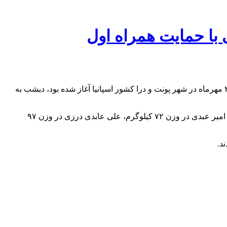
به گزارش خریدار به نقل از اداره کل ارتباطات شرکت ارتباطات سیار ایران، رقابت های کشتی فرنگی زیر ۲۳ سال قهرمانی جهان که از ۲۵ مهرماه در شهر پونت و درا کشور اسپانیا آغاز شده بود، دیشب به
در پایان این رقابت ها پویا دادمرز در وزن ۵۵ کیلوگرم، ایمان محمدی در وزن ۶۳ کیلوگرم و دانیال سهرابی در وزن ۶۷ کیلوگرم به مدال طلا، امیر عبدی در وزن ۷۲ کیلوگرم، علی عابدی درزی در وزن ۹۷