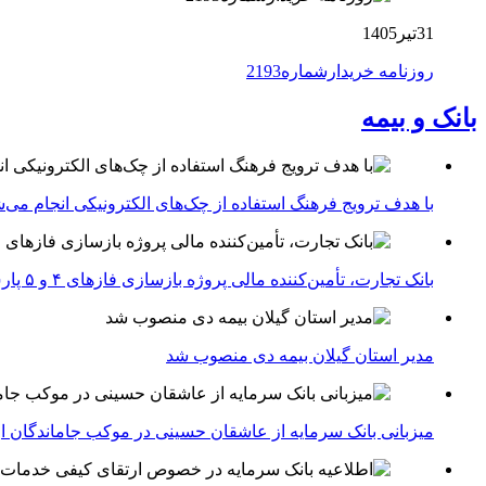
31تیر1405
روزنامه خریدارشماره2193
بانک و بیمه
با هدف ترویج فرهنگ استفاده از چک‌های الکترونیکی انجام می‌ش
بانک تجارت، تأمین‌کننده مالی پروژه بازسازی فازهای ۴ و ۵ پارس جنوبی
مدیر استان گیلان بیمه دی منصوب شد
میزبانی بانک سرمایه از عاشقان حسینی در موکب جاماندگان ار