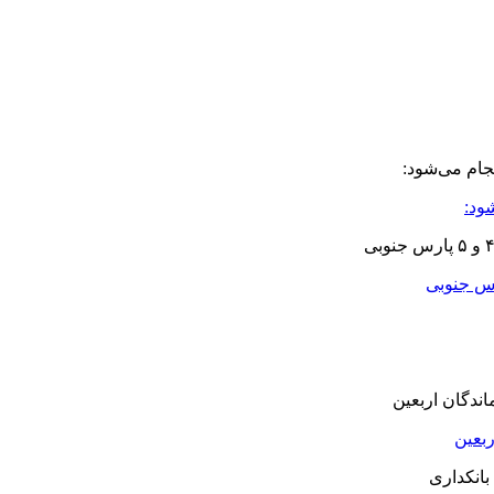
ود:
بعین