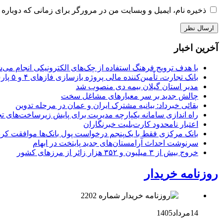
ذخیره نام، ایمیل و وبسایت من در مرورگر برای زمانی که دوباره 
آخرین اخبار
با هدف ترویج فرهنگ استفاده از چک‌های الکترونیکی انجام می‌ش
بانک تجارت، تأمین‌کننده مالی پروژه بازسازی فازهای ۴ و ۵ پارس جنوبی
مدیر استان گیلان بیمه دی منصوب شد
چالش جدید بر سر معیارهای مشاغل سخت
بقائی خبرداد: بیانیه مشترک ایران و عمان در مرحله تدوین
راه اندازی سامانه یکپارچه مدیریت برای پایش زیرساخت‌های ت
اعتبار نامحدود کارت‌بلیت خبرنگاران
بانک مرکزی فقط با یک‌‎پنجم درخواست پول بانک‌ها موافقت کرد
سرنوشت احداث آرامستان‌های جدید پایتخت در ابهام
خروج بیش از ۳ میلیون و ۳۵۲ هزار زائر از مرزهای کشور
روزنامه خریدار
14مرداد1405