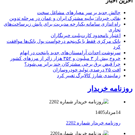
آخرین اخبار
چالش جدید بر سر معیارهای مشاغل سخت
بقائی خبرداد: بیانیه مشترک ایران و عمان در مرحله تدوین
راه اندازی سامانه یکپارچه مدیریت برای پایش زیرساخت‌های
تجاری
اعتبار نامحدود کارت‌بلیت خبرنگاران
بانک مرکزی فقط با یک‌‎پنجم درخواست پول بانک‌ها موافقت
کرد
سرنوشت احداث آرامستان‌های جدید پایتخت در ابهام
خروج بیش از ۳ میلیون و ۳۵۲ هزار زائر از مرزهای کشور
چرا قبض برق برخی مشترکان چند برابر می‌شود؟
افت ۲۵ درصدی تولید خودروسازان
زمانبندی شارژ کالابرگ تغییر کرد
روزنامه خریدار
14مرداد1405
روزنامه خریدار شماره 2202