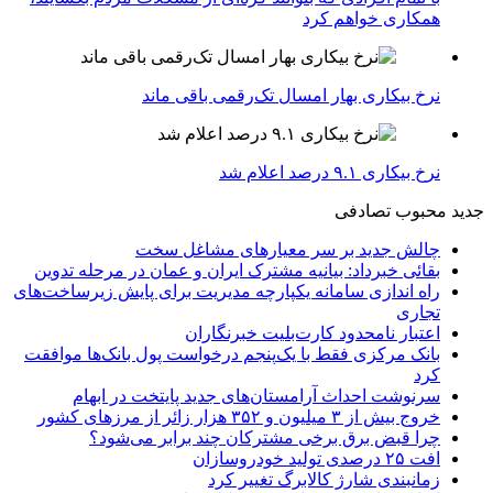
همکاری خواهم کرد
نرخ بیکاری بهار امسال تک‌رقمی باقی ماند
نرخ بیکاری ۹.۱ درصد اعلام شد
جدید
محبوب
تصادفی
چالش جدید بر سر معیارهای مشاغل سخت
بقائی خبرداد: بیانیه مشترک ایران و عمان در مرحله تدوین
راه اندازی سامانه یکپارچه مدیریت برای پایش زیرساخت‌های
تجاری
اعتبار نامحدود کارت‌بلیت خبرنگاران
بانک مرکزی فقط با یک‌‎پنجم درخواست پول بانک‌ها موافقت
کرد
سرنوشت احداث آرامستان‌های جدید پایتخت در ابهام
خروج بیش از ۳ میلیون و ۳۵۲ هزار زائر از مرزهای کشور
چرا قبض برق برخی مشترکان چند برابر می‌شود؟
افت ۲۵ درصدی تولید خودروسازان
زمانبندی شارژ کالابرگ تغییر کرد