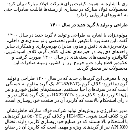
وی با اشاره به اهمیت کیفیت برای شرکت فولاد مبارکه بیان کرد:
محصولات فولاد مبارکه در بسیاری از زمینه‌ها قابلیت صادرات حتی
به کشورهای اروپایی را دارد.
طراحی و تولید ۸ گرید جدید در سال ۱۴۰۰
مولوی‌زاده با اشاره به طراحی و تولید ۸ گرید جدید در سال ۱۴۰۰
گفت: این دستاورد با تکیه‌بر دانش تخصصی و توانمندی‌های داخلی،
برنامه‌ریزی‌های دقیق و مدون مدیران بهره‌برداری و همکاری سایر
واحدهای ذی‌ربط در حوزه‌های تختال، کلاف گرم، کلاف اسیدشویی،
گالوانیزه و تسمه‌های بسته‌بندی در سال ۱۴۰۰ صورت گرفت و
علاوه‌بر قطع واردات و خروج ارز از کشور، زمینه صادرات این
محصولات نیز محقق گردید.
وی با معرفی این گریدهای جدید که در سال ۱۴۰۰ طراحی و تولید
گردیده افزود: کلاف گرم -(ST-52(FAT، یک گرید مقاوم به خستگی
است که در سرندهای احیا مستقیم، سیستم‌های تعلیق خودرو و نیز
پل‌ها کاربرد دارد. کلاف سرد -HX220YD نیز یک گرید شکل‌پذیر و
دارای استحکام بالاست که کاربرد آن در صنعت خودروسازی است.
مدیر متالورژی و روش‌های تولید شرکت فولاد مبارکه خاطرنشان
کرد: کلاف اسید شویی -HE445D و کلاف گرم ۵۵۰YC نیز گریدهایی
با استحکام بالا هستند که در صنایع خودروسازی کاربرد دارند. تختال
API X80 نیز از گریدهای ویژه و مهمی است که کاربرد آن در صنایع