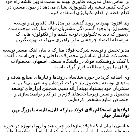
بر اساس مدل مدیریت فناوری بهینه به سمت تدوین نقشه راه خود
حرکت کنیم. نقشه راه تکنولوژی نشان می‌دهد در طول مسیر، در
کدام نقطه از کدام تکنولوژی استفاده کنیم.
وی افزود: بهبود در روند گذشته در مدل فال (فناوری و توسعه
محصول)، با وجود گستردگی مشتریان فولاد مبارکه، موجب شده
آن‌طور که باید به تکنولوژی توجه نکنیم و از تکنولوژی‌هایی که
به‌واسطه اقتصاد چرخشی ما را راهبری می‌کنند، بهره نگیریم.
مدیر تحقیق و توسعه شرکت فولاد مبارکه با بیان اینکه مسیر توسعه
محصولات شامل شناسایی محصولات داخلی و خارجی است، گفت:
با کمک پژوهشکده فولاد در دانشگاه صنعتی اصفهان، محصولات
رقبای ما مورد مطالعه قرار گرفته است.
وی اضافه کرد: در حوزه شناسایی روندها و نیازهای صنایع هدف و
متدهای توسعه محصول نیز حرکت کرده‌ایم و سعی می‌کنیم به
مشتریان خود پیشنهاد بهینه ارائه دهیم. همچنین ابزارهای توسعه
محصول و تعیین زیرساخت‌های لازم را در کنار توانمندسازی و
اختصاص منابع مشخص کرده‌ایم.
فولادهای استحکام بالای فولاد مبارکه قابل‌مقایسه با بزرگ‌ترین
فولادساز جهان
عباسی با بیان اینکه فولادسازها در چین، هند و اروپا به‌ویژه در حوزه
ورق‌های فولادی از ابزار نمودار موزی که ابزار اصلی فولادسازهای