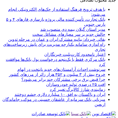
جدید
محبوب
تصادفی
با هدف ترویج فرهنگ استفاده از چک‌های الکترونیکی انجام
می‌شود:
بانک تجارت، تأمین‌کننده مالی پروژه بازسازی فازهای ۴ و ۵
پارس جنوبی
مدیر استان گیلان بیمه دی منصوب شد
چالش جدید بر سر معیارهای مشاغل سخت
بقائی خبرداد: بیانیه مشترک ایران و عمان در مرحله تدوین
راه اندازی سامانه یکپارچه مدیریت برای پایش زیرساخت‌های
تجاری
اعتبار نامحدود کارت‌بلیت خبرنگاران
بانک مرکزی فقط با یک‌‎پنجم درخواست پول بانک‌ها موافقت
کرد
سرنوشت احداث آرامستان‌های جدید پایتخت در ابهام
خروج بیش از ۳ میلیون و ۳۵۲ هزار زائر از مرزهای کشور
چرا قبض برق برخی مشترکان چند برابر می‌شود؟
افت ۲۵ درصدی تولید خودروسازان
زمانبندی شارژ کالابرگ تغییر کرد
ایران و پاکستان به افق ۱۰ میلیارد دلاری چشم دوختند
میزبانی بانک سرمایه از عاشقان حسینی در موکب جاماندگان
اربعین