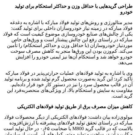
طراحی گریدهایی با حداقل وزن و حداکثر استحکام برای تولید
خودرو
مدیر متالورژی و روش‌های تولید فولاد مبارکه با اشاره به دغدغه
فولاد مبارکه در زمینه نیاز خودروسازان داخلی برای تولید گفت:
یکی از چالش‌های صنایع خودروسازی موضوع کیفیت است که فولاد
مبارکه در راستای رفع این چالش پیشتاز است و ورق‌های خاص
موردنیاز خودروسازان (با حداقل وزن و حداکثر استحکام) را تأمین
می‌کند. کم‌وزن بودن این ورق‌ها منجر به کاهش مصرف سوخت
خودرو خواهد شد و استحکام آن‌ها نیز ایمنی خودرو را افزایش
می‌دهد.
وی با اشاره به تولید فولادهای عملیات‌ حرارتی‌پذیر در فولاد مبارکه
تأکید کرد: این گرید به‌صورت محصول گرم تولید شده و برنامه تولید
آن در قالب محصول سرد را نیز در دستور کار خود قرار داده‌ایم.
مقاومت به سایش و استحکام بالا، از ویژگی‌های منحصربه‌فرد این
گرید است.
کاهش میزان مصرف برق از طریق تولید فولادهای الکتریکی
مولوی‌زاده بیان داشت: فولادهای الکتریکی از دیگر محصولات فولاد
مبارکه در راستای تحقق تولید فولادهای پیشرفته با ارزش‌افزوده
بالاست که در قالب گرید M800 با ضخامت ۰٫۶۵ در حال تولید است
و کاربرد آن در ساخت و تولید موتور کولرهای آبی است. از سازمان