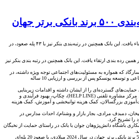
بانک پاسارگاد که تنها بانک ایرانی حاضر در رتبه‌بندی ۵۰۰ برند برتر بانکی جهان است در شش ماهه اول امسال ۲۰ رتبه در همین رده‌بندی ارتقاء یافت. این بانک‌ همچنین در رتبه‌بندی بنکر نیز با ۴۳ پله صعود، در
انک پاسارگاد که تنها بانک ایرانی حاضر در رتبه بندی ۵۰۰ برند برتر بانکی جهان است در شش ماهه اول امسال ۲۰ رتبه در همین رده بندی ارتقاء یافت. این بانک‌ همچنین در رتبه بندی بنکر نیز
سارگاد که همواره به مسئولیت‌های اجتماعی توجه ویژه داشته، در
خردادماه سال جاری موفق به کسب تندیس و لوح مسئولیت اجتماعی از کرسی سلامت اجتماعی و توسعه یونسکو شد. کرسی سلامت اجتماعی و توسعه یونسکو پس از بررسی و ارزیابی 10 ساله
مایت‌های گسترده‌ای را از ایشان داشته و اقدامات زیربنایی
ارزشمندی در راستای بهبود وضعیت فرزندان طیف اتیسم کشور انجام داده است که از آن جمله می‌توان به مواردی مانند طرح آگاهی‌بخشی، مرکز مشاوره تلفنی (HELP LINE)، چکاپ، بهبود فرآیندی و
آموزی بزرگسالان، کمک هزینه توانبخشی و آموزش، کمک هزینه
خان، دمبدف مرادی، بجار بازار و وشنام)، احداث مدارس در
را تشریح کرد.
کاری باشگاه دانش‌پژوهان جوان با بانک در راستای حمایت از نخبگان
.
مدیر امور حوزه راهبری و روابط عمومی بانک پاسارگاد در ادامه افزود: بانک پاسارگاد همچنین به‌عنوان تنها بانک ایرانی حاضر در رتبه‌بندی 500 برند بانکی برتر جهان در سال 2024 میلادی، با صعود 20 پله‌ای