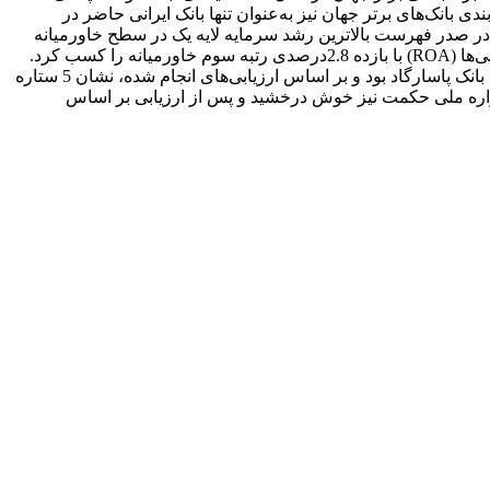
کی جهان(TOP 500 Banking Brands) شد. این بانک در جدید‌ترین رتبه‌بندی بانک‌های برتر جهان نیز به‌عنوان تنها بانک ایرانی حاضر در
نکر، با 43 پله صعود به جایگاه بی‌سابقه 162 جهان و 12 خاورمیانه دست یافت و در صدر فهرست بالاترین رشد سرمایه لایه یک در سطح خاورمیانه
شهرابی ضمن تأکید بر روند رو به رشد این بانک افزود: سومین اجلاس ملی برندهای تأثیرگذار و مدیران کارآفرین مقصد بعدی کسب موفقیت بانک پاسارگاد بود و بر اساس ارزیابی‌های انجام شده، نشان 5 ستاره
جشنواره ملی حکمت نیز خوش درخشید و پس از ارزیابی بر اساس