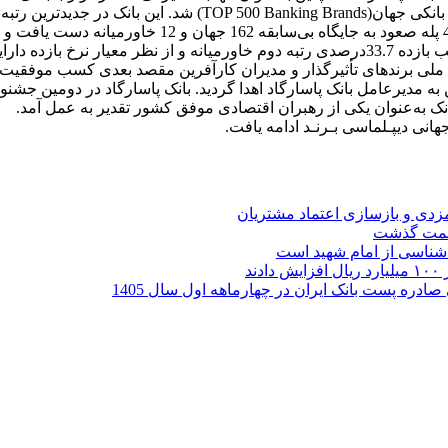
نسبت به سال گذشته، موفق به کسب رتبه 218 از میان 500 برند برتر بان
فهرست 1000بانک برتر جهان در سال 2024 از طرف نشریه ب
ن به مدیرعامل بانک پاسارگاد اهدا گردید. بانک پاسارگاد در دومین 
به‌عنوان یکی از رهبران اقتصادی موفق کشور تقدیر به عمل آمد.
انی دیپـلماسی بـرنـد ادامه یافت.
ارمزدی و بازسازی اعتماد مشتریان
ر شناسی از امام شهید است