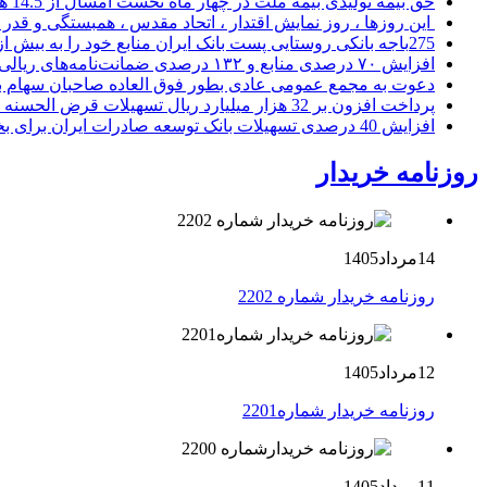
حق بیمه تولیدی بیمه ملت در چهار ماه نخست امسال از 14.5 همت گذشت
این روزها ، روز نمایش اقتدار ، اتحاد مقدس ، همبستگی و قد
275باجه بانکی روستایی پست بانک ایران منابع خود را به بیش از ۱۰۰ میلیارد ریال افزایش دادند
افزایش ۷۰ درصدی منابع و ۱۳۲ درصدی ضمانت‌نامه‌های ریالی صادره پست بانک ایران در چهارماهه اول سال 1405
دعوت به مجمع عمومی عادی بطور فوق العاده صاحبان سهام با
پرداخت افزون بر 32 هزار میلیارد ریال تسهیلات قرض الحسنه ازدواج و فرزندآوری توسط بانک کشاورزی
افزایش 40 درصدی تسهیلات بانک توسعه صادرات ایران برای بخش های تولید، صادرات و دانش بنیان ها
روزنامه خریدار
14مرداد1405
روزنامه خریدار شماره 2202
12مرداد1405
روزنامه خریدار شماره2201
11مرداد1405