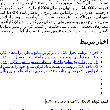
درخشید. علاوه بر این براساس معیار نرخ بازده سرمایه (ROC) با کسب بازده 33.7درصدی رتبه دوم خاورمیانه و از نظر معیار نرخ بازده دارایی‌ها (ROA) با بازده 2.8درصدی رتبه سوم خاورمیانه را کسب کرد.
مدیریت، لوح زرین و تندیس ملی برندهای تأثیرگذار و مدیران کارآفری
معیارهای تخصصی، نشان ملی حکمت را کسب کرد و از مدیرعامل بانک 
گفتنی است این روند با کسب تندیس سفیر اقتصاد، از اولیـــن مجمع جه
اخبار مرتبط
اجرای برنامه تحول بانک با تمرکز بر منابع پایدار، درآمدهای ک
حق بیمه تولیدی بیمه ملت در چهار ماه نخست امسال از 14.5 همت گذشت
این روزها ، روز نمایش اقتدار ، اتحاد مقدس ، همبستگی و قد
275باجه بانکی روستایی پست بانک ایران منابع خود را به بیش از ۱۰۰ میلیارد ریال افزایش دادند
افزایش ۷۰ درصدی منابع و ۱۳۲ درصدی ضمانت‌نامه‌های ریالی صادره پست بانک ایران در چهارماهه اول سال 1405
لینک کوتاه