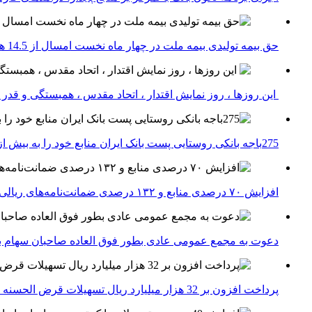
حق بیمه تولیدی بیمه ملت در چهار ماه نخست امسال از 14.5 همت گذشت
این روزها ، روز نمایش اقتدار ، اتحاد مقدس ، همبستگی و قد
275باجه بانکی روستایی پست بانک ایران منابع خود را به بیش از ۱۰۰ میلیارد ریال افزایش دادند
افزایش ۷۰ درصدی منابع و ۱۳۲ درصدی ضمانت‌نامه‌های ریالی صادره پست بانک ایران در چهارماهه اول سال 1405
دعوت به مجمع عمومی عادی بطور فوق العاده صاحبان سهام با
پرداخت افزون بر 32 هزار میلیارد ریال تسهیلات قرض الحسنه ازدواج و فرزندآوری توسط بانک کشاورزی