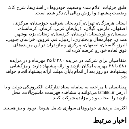
طبق جزئیات اعلام شده وضعیت خودروها در استان‌ها، شرح کالا،
وضعیت پیشنهاد و ارزش ریالی آن ذکر شده است.
استان هرمزگان، تهران، آذربایجان شرقی، خوزستان، مرکزی،
اصفهان، فارس، گیلان، آذربایجان غربی، کرمان، کرمانشاه،
سیستان و بلوچستان، لرستان، کردستان، زنجان، یزد، بوشهر،
همدان، چهارمحال و بختیاری، اردبیل، قم، قزوین، خراسان جنوبی،
البرز، گلستان، اصفهان، مرکزی و مازندران در این مزایده‌های
فوق‌العاده خودرو عرضه کرده‌اند.
متقاضیان برای شرکت در مزایده ۲۸۰ تا ۲۵ مهرماه و در مزایده
۵۸۱ تا ۲۸ مهرماه امکان بازدید و ارائه پیشنهاد دارند. رمزگشایی
پیشنهادها دو روز بعد از اتمام پایان مهلت ارائه پیشنهاد انجام خواهد
شد.
متقاضیان با مراجعه به سامانه ستاد تدارکات الکترونیکی دولت و یا
آدرس tamliki.ir می‌توانند با مشاهده فهرست ماشین‌آلات، محل
بازدید را انتخاب و در مزایده شرکت کنند.
اکثریت برندهای خودروهای سواری شامل هیوندا، تویوتا و بنز هستند.
اخبار مرتبط