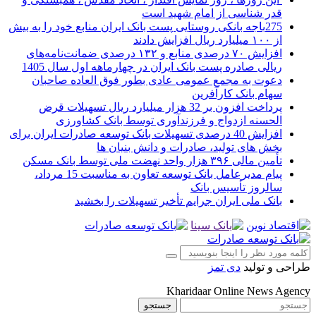
قدر شناسی از امام شهید است
275باجه بانکی روستایی پست بانک ایران منابع خود را به بیش
از ۱۰۰ میلیارد ریال افزایش دادند
افزایش ۷۰ درصدی منابع و ۱۳۲ درصدی ضمانت‌نامه‌های
ریالی صادره پست بانک ایران در چهارماهه اول سال 1405
دعوت به مجمع عمومی عادی بطور فوق العاده صاحبان
سهام بانک کارآفرین
پرداخت افزون بر 32 هزار میلیارد ریال تسهیلات قرض
الحسنه ازدواج و فرزندآوری توسط بانک کشاورزی
افزایش 40 درصدی تسهیلات بانک توسعه صادرات ایران برای
بخش های تولید، صادرات و دانش بنیان ها
تأمین مالی ۳۹۶ هزار واحد نهضت ملی توسط بانک مسکن
پیام مدیرعامل بانک توسعه تعاون به مناسبت 15 مرداد،
سالروز تأسیس بانک
بانک ملی ایران جرایم تأخیر تسهیلات را بخشید
طراحی و تولید
دی تمز
Kharidaar Online News Agency
جستجو