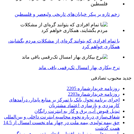
زخم تازه بر پیکر خیابان‌های تاریخی ولیعصر و فلسطین
با تمام افرادی که بتوانند گره‌ای از مشکلات مردم بگشایند،
همکاری خواهم کرد
نرخ بیکاری بهار امسال تک‌رقمی باقی ماند
جدید
محبوب
تصادفی
روزنامه خریدارشماره 2205
روزنامه خریدارشماره2203
اجرای برنامه تحول بانک با تمرکز بر منابع پایدار، درآمدهای
کارمزدی و بازسازی اعتماد مشتریان
تبدیل قبوض آب، برق و گاز به اینترنت رایگان
شفاف‌سازی درباره نحوه محاسبه اینترنت داخلی و بین‌المللی
حق بیمه تولیدی بیمه ملت در چهار ماه نخست امسال از 14.5
همت گذشت
این روزها ، روز نمایش اقتدار ، اتحاد مقدس ، همبستگی و