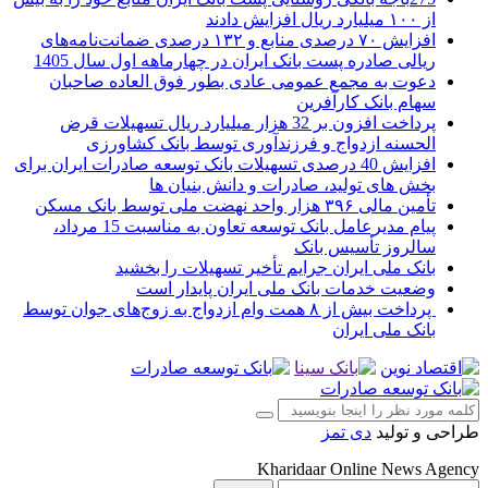
از ۱۰۰ میلیارد ریال افزایش دادند
افزایش ۷۰ درصدی منابع و ۱۳۲ درصدی ضمانت‌نامه‌های
ریالی صادره پست بانک ایران در چهارماهه اول سال 1405
دعوت به مجمع عمومی عادی بطور فوق العاده صاحبان
سهام بانک کارآفرین
پرداخت افزون بر 32 هزار میلیارد ریال تسهیلات قرض
الحسنه ازدواج و فرزندآوری توسط بانک کشاورزی
افزایش 40 درصدی تسهیلات بانک توسعه صادرات ایران برای
بخش های تولید، صادرات و دانش بنیان ها
تأمین مالی ۳۹۶ هزار واحد نهضت ملی توسط بانک مسکن
پیام مدیرعامل بانک توسعه تعاون به مناسبت 15 مرداد،
سالروز تأسیس بانک
بانک ملی ایران جرایم تأخیر تسهیلات را بخشید
وضعیت خدمات بانک ملی ایران پایدار است
پرداخت بیش از ۸ همت وام ازدواج به زوج‌های جوان توسط
بانک ملی ایران
طراحی و تولید
دی تمز
Kharidaar Online News Agency