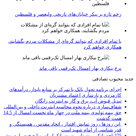
زخم تازه بر پیکر خیابان‌های تاریخی ولیعصر و فلسطین
با تمام افرادی که بتوانند گره‌ای از مشکلات مردم بگشایند،
همکاری خواهم کرد
نرخ بیکاری بهار امسال تک‌رقمی باقی ماند
جدید
محبوب
تصادفی
اجرای برنامه تحول بانک با تمرکز بر منابع پایدار، درآمدهای
کارمزدی و بازسازی اعتماد مشتریان
تبدیل قبوض آب، برق و گاز به اینترنت رایگان
شفاف‌سازی درباره نحوه محاسبه اینترنت داخلی و بین‌المللی
حق بیمه تولیدی بیمه ملت در چهار ماه نخست امسال از 14.5
همت گذشت
این روزها ، روز نمایش اقتدار ، اتحاد مقدس ، همبستگی و
قدر شناسی از امام شهید است
275باجه بانکی روستایی پست بانک ایران منابع خود را به بیش