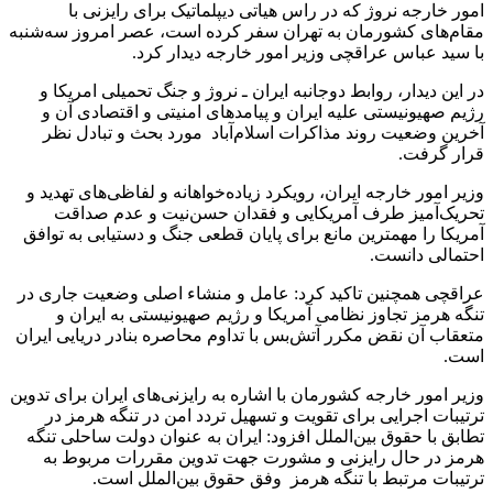
امور خارجه نروژ که در راس هیاتی دیپلماتیک برای رایزنی با
مقام‌های کشورمان به تهران سفر کرده است، عصر امروز سه‌شنبه
با سید عباس عراقچی وزیر امور خارجه دیدار کرد.
در این دیدار، روابط دوجانبه ایران ـ نروژ و جنگ تحمیلی امریکا و
رژیم صهیونیستی علیه ایران و پیامدهای امنیتی و اقتصادی آن و
آخرین وضعیت روند مذاکرات اسلام‌آباد مورد بحث و تبادل نظر
قرار گرفت.
وزیر امور خارجه ایران، رویکرد زیاده‌خواهانه و لفاظی‌های تهدید و
تحریک‌آمیز طرف آمریکایی و فقدان حسن‌نیت و عدم صداقت
آمریکا را مهمترین مانع برای پایان قطعی جنگ و دستیابی به توافق
احتمالی دانست.
عراقچی همچنین تاکید کرد: عامل و منشاء اصلی وضعیت جاری در
تنگه هرمز تجاوز نظامی آمریکا و رژیم صهیونیستی به ایران و
متعقاب آن نقض مکرر آتش‌بس با تداوم محاصره بنادر دریایی ایران
است.
وزیر امور خارجه کشورمان با اشاره به رایزنی‌های ایران برای تدوین
ترتیبات اجرایی برای تقویت و تسهیل تردد امن در تنگه هرمز در
تطابق با حقوق بین‌الملل افزود: ایران به عنوان دولت ساحلی تنگه
هرمز در حال رایزنی و مشورت جهت تدوین مقررات مربوط به
ترتیبات مرتبط با تنگه هرمز وفق حقوق بین‌الملل است.