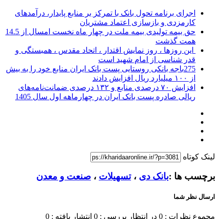
اجرای برنامه تحول بانک با تمرکز بر منابع پایدار، درآمدهای
کارمزدی و بازسازی اعتماد مشتریان
حق بیمه تولیدی بیمه ملت در چهار ماه نخست امسال از 14.5
همت گذشت
این روزها ، روز نمایش اقتدار ، اتحاد مقدس ، همبستگی و
قدر شناسی از امام شهید است
275باجه بانکی روستایی پست بانک ایران منابع خود را به بیش
از ۱۰۰ میلیارد ریال افزایش دادند
افزایش ۷۰ درصدی منابع و ۱۳۲ درصدی ضمانت‌نامه‌های
ریالی صادره پست بانک ایران در چهارماهه اول سال 1405
لینک کوتاه
برچسب ها :
بانک دی
،
تسهیلات
،
صنعت و معدن
ارسال نظر شما
مجموع نظرات : 0
در انتظار بررسی : 0
انتشار یافته : 0