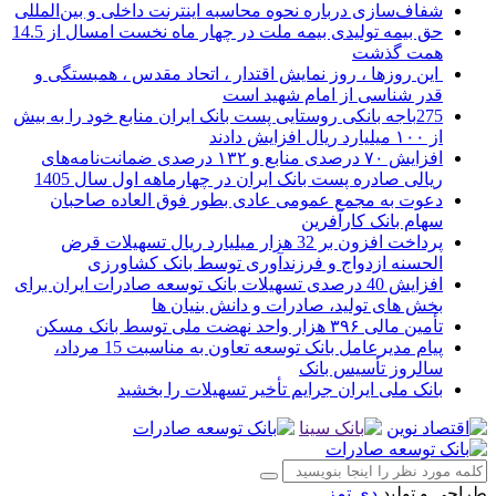
شفاف‌سازی درباره نحوه محاسبه اینترنت داخلی و بین‌المللی
حق بیمه تولیدی بیمه ملت در چهار ماه نخست امسال از 14.5
همت گذشت
این روزها ، روز نمایش اقتدار ، اتحاد مقدس ، همبستگی و
قدر شناسی از امام شهید است
275باجه بانکی روستایی پست بانک ایران منابع خود را به بیش
از ۱۰۰ میلیارد ریال افزایش دادند
افزایش ۷۰ درصدی منابع و ۱۳۲ درصدی ضمانت‌نامه‌های
ریالی صادره پست بانک ایران در چهارماهه اول سال 1405
دعوت به مجمع عمومی عادی بطور فوق العاده صاحبان
سهام بانک کارآفرین
پرداخت افزون بر 32 هزار میلیارد ریال تسهیلات قرض
الحسنه ازدواج و فرزندآوری توسط بانک کشاورزی
افزایش 40 درصدی تسهیلات بانک توسعه صادرات ایران برای
بخش های تولید، صادرات و دانش بنیان ها
تأمین مالی ۳۹۶ هزار واحد نهضت ملی توسط بانک مسکن
پیام مدیرعامل بانک توسعه تعاون به مناسبت 15 مرداد،
سالروز تأسیس بانک
بانک ملی ایران جرایم تأخیر تسهیلات را بخشید
طراحی و تولید
دی تمز