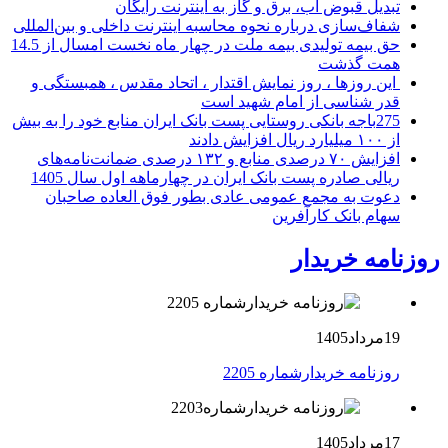
تبدیل قبوض آب، برق و گاز به اینترنت رایگان
شفاف‌سازی درباره نحوه محاسبه اینترنت داخلی و بین‌المللی
حق بیمه تولیدی بیمه ملت در چهار ماه نخست امسال از 14.5
همت گذشت
این روزها ، روز نمایش اقتدار ، اتحاد مقدس ، همبستگی و
قدر شناسی از امام شهید است
275باجه بانکی روستایی پست بانک ایران منابع خود را به بیش
از ۱۰۰ میلیارد ریال افزایش دادند
افزایش ۷۰ درصدی منابع و ۱۳۲ درصدی ضمانت‌نامه‌های
ریالی صادره پست بانک ایران در چهارماهه اول سال 1405
دعوت به مجمع عمومی عادی بطور فوق العاده صاحبان
سهام بانک کارآفرین
روزنامه خریدار
19مرداد1405
روزنامه خریدارشماره 2205
17مرداد1405