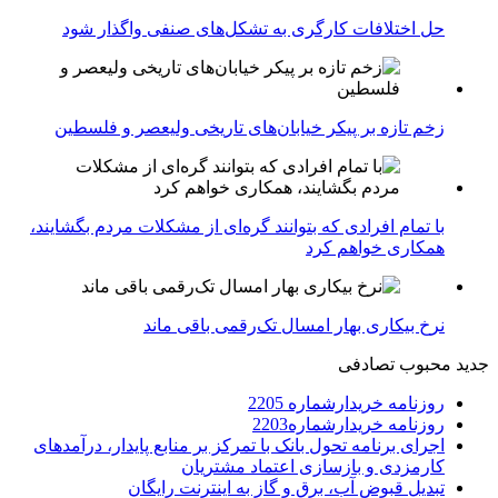
حل اختلافات کارگری به تشکل‌های صنفی واگذار شود
زخم تازه بر پیکر خیابان‌های تاریخی ولیعصر و فلسطین
با تمام افرادی که بتوانند گره‌ای از مشکلات مردم بگشایند،
همکاری خواهم کرد
نرخ بیکاری بهار امسال تک‌رقمی باقی ماند
جدید
محبوب
تصادفی
روزنامه خریدارشماره 2205
روزنامه خریدارشماره2203
اجرای برنامه تحول بانک با تمرکز بر منابع پایدار، درآمدهای
کارمزدی و بازسازی اعتماد مشتریان
تبدیل قبوض آب، برق و گاز به اینترنت رایگان