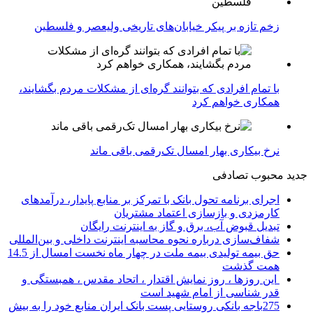
زخم تازه بر پیکر خیابان‌های تاریخی ولیعصر و فلسطین
با تمام افرادی که بتوانند گره‌ای از مشکلات مردم بگشایند،
همکاری خواهم کرد
نرخ بیکاری بهار امسال تک‌رقمی باقی ماند
جدید
محبوب
تصادفی
اجرای برنامه تحول بانک با تمرکز بر منابع پایدار، درآمدهای
کارمزدی و بازسازی اعتماد مشتریان
تبدیل قبوض آب، برق و گاز به اینترنت رایگان
شفاف‌سازی درباره نحوه محاسبه اینترنت داخلی و بین‌المللی
حق بیمه تولیدی بیمه ملت در چهار ماه نخست امسال از 14.5
همت گذشت
این روزها ، روز نمایش اقتدار ، اتحاد مقدس ، همبستگی و
قدر شناسی از امام شهید است
275باجه بانکی روستایی پست بانک ایران منابع خود را به بیش