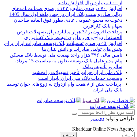
از ۱۰۰ میلیارد ریال افزایش دادند
افزایش ۷۰ درصدی منابع و ۱۳۲ درصدی ضمانت‌نامه‌های
ریالی صادره پست بانک ایران در چهارماهه اول سال 1405
دعوت به مجمع عمومی عادی بطور فوق العاده صاحبان
سهام بانک کارآفرین
پرداخت افزون بر 32 هزار میلیارد ریال تسهیلات قرض
الحسنه ازدواج و فرزندآوری توسط بانک کشاورزی
افزایش 40 درصدی تسهیلات بانک توسعه صادرات ایران برای
بخش های تولید، صادرات و دانش بنیان ها
تأمین مالی ۳۹۶ هزار واحد نهضت ملی توسط بانک مسکن
پیام مدیرعامل بانک توسعه تعاون به مناسبت 15 مرداد،
سالروز تأسیس بانک
بانک ملی ایران جرایم تأخیر تسهیلات را بخشید
وضعیت خدمات بانک ملی ایران پایدار است
پرداخت بیش از ۸ همت وام ازدواج به زوج‌های جوان توسط
بانک ملی ایران
طراحی و تولید
دی تمز
Kharidaar Online News Agency
جستجو