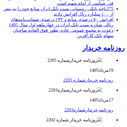
قدر شناسی از امام شهید است
275باجه بانکی روستایی پست بانک ایران منابع خود را به بیش
از ۱۰۰ میلیارد ریال افزایش دادند
افزایش ۷۰ درصدی منابع و ۱۳۲ درصدی ضمانت‌نامه‌های
ریالی صادره پست بانک ایران در چهارماهه اول سال 1405
دعوت به مجمع عمومی عادی بطور فوق العاده صاحبان
سهام بانک کارآفرین
روزنامه خریدار
19مرداد1405
روزنامه خریدارشماره 2205
17مرداد1405
روزنامه خریدارشماره2203