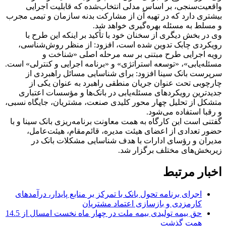
واقعیت‌سنجی، بر اساس مدلی انتخاب‌شده که قابلیت اجرایی
بیشتری دارد که در تهیه آن از مشارکت بدنه سازمان و تیمی مجرب
و مسلط به مسئله بهره‌گیری خواهد شد.
وی در بخش دیگری از سخنان خود با تأکید بر اینکه این طرح با
رویکردی چابک تدوین شده است، افزود: از منظر روش‌شناسی،
رویه اجرایی طرح مبتنی بر سه مرحله اصلی «شناخت و
مسئله‌یابی»، «توسعه استراتژی» و «برنامه اجرایی و کنترلی» است.
سرپرست بانک سینا افزود: برای شناسایی مسائل راهبردی از
چارچوبی تحت عنوان جریان منطقی راهبرد به عنوان یکی از
جدیدترین رویکردهای مسئله‌یابی در بانک‌ها و مؤسسات اعتباری
متشکل از تحلیل چهار محور کلیدی صنعت، مشتریان، جایگاه نسبی،
و رقبا استفاده می‌شود.
گفتنی است این کارگاه به همت معاونت برنامه‌ریزی بانک سینا و با
حضور تعدادی از اعضای هیئت مدیره، قائم‌مقام، هیئت‌عامل،
مدیران و رؤسای ادارات با هدف شناسایی مشکلات بانک در
زیربخش‌های مختلف برگزار شد.
اخبار مرتبط
اجرای برنامه تحول بانک با تمرکز بر منابع پایدار، درآمدهای
کارمزدی و بازسازی اعتماد مشتریان
حق بیمه تولیدی بیمه ملت در چهار ماه نخست امسال از 14.5
همت گذشت