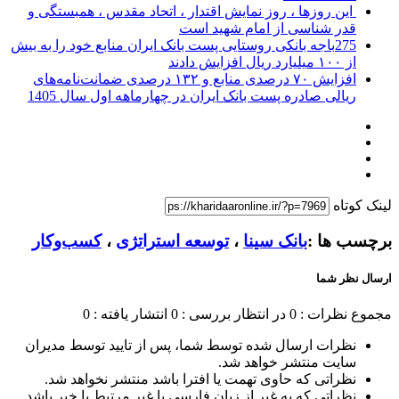
این روزها ، روز نمایش اقتدار ، اتحاد مقدس ، همبستگی و
قدر شناسی از امام شهید است
275باجه بانکی روستایی پست بانک ایران منابع خود را به بیش
از ۱۰۰ میلیارد ریال افزایش دادند
افزایش ۷۰ درصدی منابع و ۱۳۲ درصدی ضمانت‌نامه‌های
ریالی صادره پست بانک ایران در چهارماهه اول سال 1405
لینک کوتاه
برچسب ها :
بانک سینا
،
توسعه استراتژی
،
کسب‌و‌کار
ارسال نظر شما
مجموع نظرات : 0
در انتظار بررسی : 0
انتشار یافته : 0
نظرات ارسال شده توسط شما، پس از تایید توسط مدیران
سایت منتشر خواهد شد.
نظراتی که حاوی تهمت یا افترا باشد منتشر نخواهد شد.
نظراتی که به غیر از زبان فارسی یا غیر مرتبط با خبر باشد