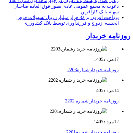
ریالی صادره پست بانک ایران در چهارماهه اول سال 1405
دعوت به مجمع عمومی عادی بطور فوق العاده صاحبان
سهام بانک کارآفرین
پرداخت افزون بر 32 هزار میلیارد ریال تسهیلات قرض
الحسنه ازدواج و فرزندآوری توسط بانک کشاورزی
روزنامه خریدار
17مرداد1405
روزنامه خریدارشماره2203
14مرداد1405
روزنامه خریدار شماره 2202
12مرداد1405
روزنامه خریدار شماره2201