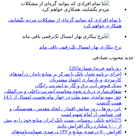
با تمام افرادی که بتوانند گره‌ای از مشکلات مردم بگشایند،
همکاری خواهم کرد
نرخ بیکاری بهار امسال تک‌رقمی باقی ماند
جدید
محبوب
تصادفی
روزنامه خریدارشماره2203
اجرای برنامه تحول بانک با تمرکز بر منابع پایدار، درآمدهای
کارمزدی و بازسازی اعتماد مشتریان
تبدیل قبوض آب، برق و گاز به اینترنت رایگان
شفاف‌سازی درباره نحوه محاسبه اینترنت داخلی و بین‌المللی
حق بیمه تولیدی بیمه ملت در چهار ماه نخست امسال از 14.5
همت گذشت
این روزها ، روز نمایش اقتدار ، اتحاد مقدس ، همبستگی و
قدر شناسی از امام شهید است
275باجه بانکی روستایی پست بانک ایران منابع خود را به بیش
از ۱۰۰ میلیارد ریال افزایش دادند
افزایش ۷۰ درصدی منابع و ۱۳۲ درصدی ضمانت‌نامه‌های