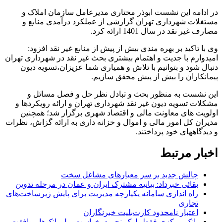
در ادامه این نشست ابوذر مختاری مدیرعامل سازمان املاک و
مستغلات شهرداری تهران گزارشی از عملکرد درآمدی منابع و
مصارف غیر نقد در سال 1401 ارائه کرد.
وی با تاکید بر بهره مندی بیش از پیش از منابع غیر نقد افزود:
امیدوارم با جدیت و اهتمام بیشتری بحث غیر نقد در شهرداری تهران
دنبال شود و بتوانیم با تلاش و همیاری شما عزیزان،تسویه دیون
پیمانکاران را بیش از پیش محقق سازیم.
این نشست به منظور بحث و تبادل نظر حل و فصل مسائل و
مشکلات تسویه دیون غیر نقد شهرداری تهران و ارائه رویکردها و
اولویت های معاونت مالی و اقتصاد شهری برگزار شد؛ همچنین
مدیران کل امور مالی و اموال و خزانه داری به ارائه گزاش، نظرات
و دیدگاههای خود پرداختند.
اخبار مرتبط
چالش جدید بر سر معیارهای مشاغل سخت
بقائی خبرداد: بیانیه مشترک ایران و عمان در مرحله تدوین
راه اندازی سامانه یکپارچه مدیریت برای پایش زیرساخت‌های
تجاری
اعتبار نامحدود کارت‌بلیت خبرنگاران
بانک مرکزی فقط با یک‌‎پنجم درخواست پول بانک‌ها موافقت