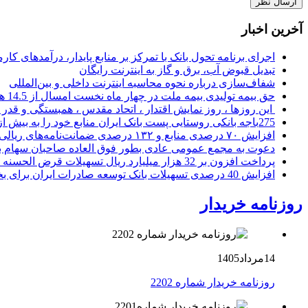
آخرین اخبار
اجرای برنامه تحول بانک با تمرکز بر منابع پایدار، درآمدهای ک
تبدیل قبوض آب، برق و گاز به اینترنت رایگان
شفاف‌سازی درباره نحوه محاسبه اینترنت داخلی و بین‌المللی
حق بیمه تولیدی بیمه ملت در چهار ماه نخست امسال از 14.5 همت گذشت
این روزها ، روز نمایش اقتدار ، اتحاد مقدس ، همبستگی و قد
275باجه بانکی روستایی پست بانک ایران منابع خود را به بیش از ۱۰۰ میلیارد ریال افزایش دادند
افزایش ۷۰ درصدی منابع و ۱۳۲ درصدی ضمانت‌نامه‌های ریالی صادره پست بانک ایران در چهارماهه اول سال 1405
دعوت به مجمع عمومی عادی بطور فوق العاده صاحبان سهام با
پرداخت افزون بر 32 هزار میلیارد ریال تسهیلات قرض الحسنه ازدواج و فرزندآوری توسط بانک کشاورزی
افزایش 40 درصدی تسهیلات بانک توسعه صادرات ایران برای بخش های تولید، صادرات و دانش بنیان ها
روزنامه خریدار
14مرداد1405
روزنامه خریدار شماره 2202