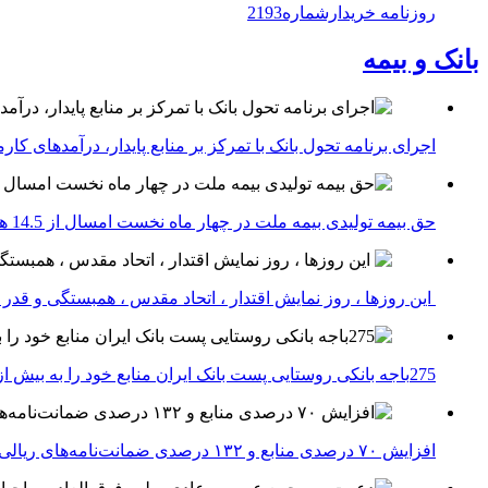
روزنامه خریدارشماره2193
بانک و بیمه
اجرای برنامه تحول بانک با تمرکز بر منابع پایدار، درآمدهای ک
حق بیمه تولیدی بیمه ملت در چهار ماه نخست امسال از 14.5 همت گذشت
این روزها ، روز نمایش اقتدار ، اتحاد مقدس ، همبستگی و قد
275باجه بانکی روستایی پست بانک ایران منابع خود را به بیش از ۱۰۰ میلیارد ریال افزایش دادند
افزایش ۷۰ درصدی منابع و ۱۳۲ درصدی ضمانت‌نامه‌های ریالی صادره پست بانک ایران در چهارماهه اول سال 1405