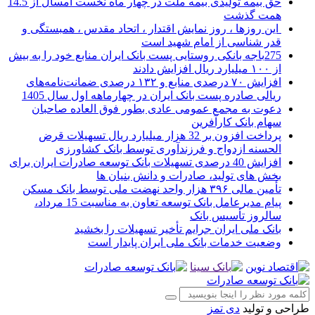
حق بیمه تولیدی بیمه ملت در چهار ماه نخست امسال از 14.5
همت گذشت
این روزها ، روز نمایش اقتدار ، اتحاد مقدس ، همبستگی و
قدر شناسی از امام شهید است
275باجه بانکی روستایی پست بانک ایران منابع خود را به بیش
از ۱۰۰ میلیارد ریال افزایش دادند
افزایش ۷۰ درصدی منابع و ۱۳۲ درصدی ضمانت‌نامه‌های
ریالی صادره پست بانک ایران در چهارماهه اول سال 1405
دعوت به مجمع عمومی عادی بطور فوق العاده صاحبان
سهام بانک کارآفرین
پرداخت افزون بر 32 هزار میلیارد ریال تسهیلات قرض
الحسنه ازدواج و فرزندآوری توسط بانک کشاورزی
افزایش 40 درصدی تسهیلات بانک توسعه صادرات ایران برای
بخش های تولید، صادرات و دانش بنیان ها
تأمین مالی ۳۹۶ هزار واحد نهضت ملی توسط بانک مسکن
پیام مدیرعامل بانک توسعه تعاون به مناسبت 15 مرداد،
سالروز تأسیس بانک
بانک ملی ایران جرایم تأخیر تسهیلات را بخشید
وضعیت خدمات بانک ملی ایران پایدار است
طراحی و تولید
دی تمز