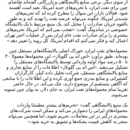
از سوی دیگر، برخی منابع پالایشگاهی و بازرگانی گفته‌اند تقاضای
چین برای نفت ایران، با تحریم‌های جدید آمریکا، بعید است آهسته
شود. فعالان بازار، این سوال را مطرح کرده اند که تحریم‌های
شدیدتر آمریکا، چگونه می‌تواند عرضه نفت را تهدید کند و به طور
بالقوه جریان صادرات را مختل کند. یک منبع مرتبط با یک پالایشگاه
خصوصی در شاندونگ گفت: «تعجب نمی‌کنم که آمریکا، تحریم‌های
بیشتری را برای صادرات نفت خام ایران پس از عملیات اخیر تهران
اعمال کند و فکر نمی‌کنم که اقدام آمریکا، کل رویه را تغییر دهد.»
محموله‌های نفت ایران، خوراک اصلی پالایشگاه‌های مستقل چین
بوده‌اند. طبق برآورد «اس اند پی گلوبال»، این محموله‌ها معمولا ۴۰
تا ۵۰ درصد مواد اولیه وارداتی توسط پالایشگاه‌های مستقل را
تشکیل می‌دهند. «اس اند پی گلوبال» اطلاعات را از منابع تجاری و
منابع پالایشگاهی مستقل، شرکت تحلیل داده کپلر، کارگزاران
کشتیرانی و منابع بندری جمع آوری کرده و این اطلاعات را با منابعی
که آگاهی مستقیم از موضوع دارند، چک می‌کند. در حال حاضر
تقریبا تمام محموله‌های نفت ایران، به جای دلار، به یوان چین تسویه
می‌شوند.
یک منبع پالایشگاهی گفت: «تحریم‌های بیشتر مطمئنا واردات
محموله‌های ایرانی را دشوارتر می‌کند و ممکن است شرکت‌های
بیشتری درگیر در این معاملات، تحریم شوند، اما همچنین می‌تواند
منجر به کاهش قیمت بشکه‌ها و تشویق به خرید شود.»