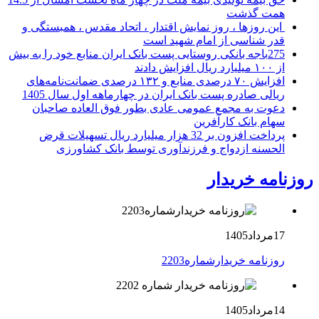
همت گذشت
این روزها ، روز نمایش اقتدار ، اتحاد مقدس ، همبستگی و
قدر شناسی از امام شهید است
275باجه بانکی روستایی پست بانک ایران منابع خود را به بیش
از ۱۰۰ میلیارد ریال افزایش دادند
افزایش ۷۰ درصدی منابع و ۱۳۲ درصدی ضمانت‌نامه‌های
ریالی صادره پست بانک ایران در چهارماهه اول سال 1405
دعوت به مجمع عمومی عادی بطور فوق العاده صاحبان
سهام بانک کارآفرین
پرداخت افزون بر 32 هزار میلیارد ریال تسهیلات قرض
الحسنه ازدواج و فرزندآوری توسط بانک کشاورزی
روزنامه خریدار
17مرداد1405
روزنامه خریدارشماره2203
14مرداد1405