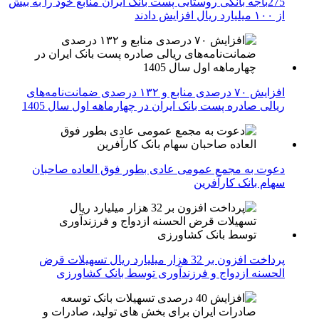
275باجه بانکی روستایی پست بانک ایران منابع خود را به بیش
از ۱۰۰ میلیارد ریال افزایش دادند
افزایش ۷۰ درصدی منابع و ۱۳۲ درصدی ضمانت‌نامه‌های
ریالی صادره پست بانک ایران در چهارماهه اول سال 1405
دعوت به مجمع عمومی عادی بطور فوق العاده صاحبان
سهام بانک کارآفرین
پرداخت افزون بر 32 هزار میلیارد ریال تسهیلات قرض
الحسنه ازدواج و فرزندآوری توسط بانک کشاورزی