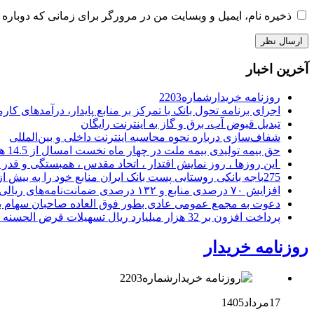
ذخیره نام، ایمیل و وبسایت من در مرورگر برای زمانی که دوباره 
آخرین اخبار
روزنامه خریدارشماره2203
اجرای برنامه تحول بانک با تمرکز بر منابع پایدار، درآمدهای ک
تبدیل قبوض آب، برق و گاز به اینترنت رایگان
شفاف‌سازی درباره نحوه محاسبه اینترنت داخلی و بین‌المللی
حق بیمه تولیدی بیمه ملت در چهار ماه نخست امسال از 14.5 همت گذشت
این روزها ، روز نمایش اقتدار ، اتحاد مقدس ، همبستگی و قد
275باجه بانکی روستایی پست بانک ایران منابع خود را به بیش از ۱۰۰ میلیارد ریال افزایش دادند
افزایش ۷۰ درصدی منابع و ۱۳۲ درصدی ضمانت‌نامه‌های ریالی صادره پست بانک ایران در چهارماهه اول سال 1405
دعوت به مجمع عمومی عادی بطور فوق العاده صاحبان سهام با
پرداخت افزون بر 32 هزار میلیارد ریال تسهیلات قرض الحسنه ازدواج و فرزندآوری توسط بانک کشاورزی
روزنامه خریدار
17مرداد1405