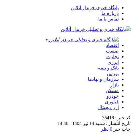
پایگاه خبری خریدار آنلاین
درباره ما
تماس با ما
x
اقتصاد
صنعت
تجارت
انرژی
بانک و بیمه
بورس
سازمان و نهادها
بازار
مسکن
خودرو
فناوری
ارز دیجیتال
کد خبر : 35418
تاریخ انتشار : شنبه 14 تیر 1404 - 14:46
چاپ خبر
0 نظر