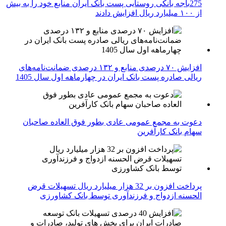
275باجه بانکی روستایی پست بانک ایران منابع خود را به بیش
از ۱۰۰ میلیارد ریال افزایش دادند
افزایش ۷۰ درصدی منابع و ۱۳۲ درصدی ضمانت‌نامه‌های
ریالی صادره پست بانک ایران در چهارماهه اول سال 1405
دعوت به مجمع عمومی عادی بطور فوق العاده صاحبان
سهام بانک کارآفرین
پرداخت افزون بر 32 هزار میلیارد ریال تسهیلات قرض
الحسنه ازدواج و فرزندآوری توسط بانک کشاورزی