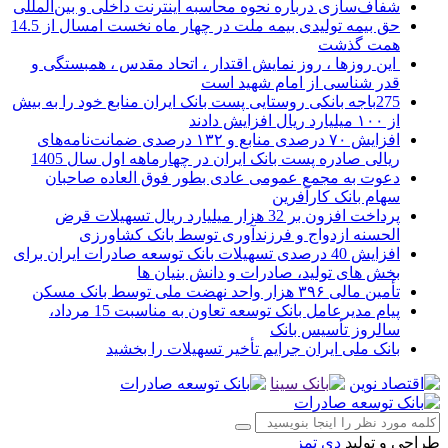
شفاف‌سازی درباره نحوه محاسبه اینترنت داخلی و بین‌المللی
حق بیمه تولیدی بیمه ملت در چهار ماه نخست امسال از 14.5
همت گذشت
این روزها ، روز نمایش اقتدار ، اتحاد مقدس ، همبستگی و
قدر شناسی از امام شهید است
275باجه بانکی روستایی پست بانک ایران منابع خود را به بیش
از ۱۰۰ میلیارد ریال افزایش دادند
افزایش ۷۰ درصدی منابع و ۱۳۲ درصدی ضمانت‌نامه‌های
ریالی صادره پست بانک ایران در چهارماهه اول سال 1405
دعوت به مجمع عمومی عادی بطور فوق العاده صاحبان
سهام بانک کارآفرین
پرداخت افزون بر 32 هزار میلیارد ریال تسهیلات قرض
الحسنه ازدواج و فرزندآوری توسط بانک کشاورزی
افزایش 40 درصدی تسهیلات بانک توسعه صادرات ایران برای
بخش های تولید، صادرات و دانش بنیان ها
تأمین مالی ۳۹۶ هزار واحد نهضت ملی توسط بانک مسکن
پیام مدیرعامل بانک توسعه تعاون به مناسبت 15 مرداد،
سالروز تأسیس بانک
بانک ملی ایران جرایم تأخیر تسهیلات را بخشید
طراحی و تولید
دی تمز