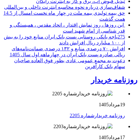
تبدیل قبوض آب، برق و گاز به اینترنت رایگان
شفاف‌سازی درباره نحوه محاسبه اینترنت داخلی و بین‌المللی
حق بیمه تولیدی بیمه ملت در چهار ماه نخست امسال از 14.5
همت گذشت
این روزها ، روز نمایش اقتدار ، اتحاد مقدس ، همبستگی و
قدر شناسی از امام شهید است
275باجه بانکی روستایی پست بانک ایران منابع خود را به بیش
از ۱۰۰ میلیارد ریال افزایش دادند
افزایش ۷۰ درصدی منابع و ۱۳۲ درصدی ضمانت‌نامه‌های
ریالی صادره پست بانک ایران در چهارماهه اول سال 1405
دعوت به مجمع عمومی عادی بطور فوق العاده صاحبان
سهام بانک کارآفرین
روزنامه خریدار
19مرداد1405
روزنامه خریدارشماره 2205
17مرداد1405