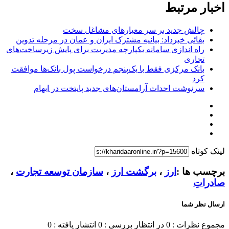
اخبار مرتبط
چالش جدید بر سر معیارهای مشاغل سخت
بقائی خبرداد: بیانیه مشترک ایران و عمان در مرحله تدوین
راه اندازی سامانه یکپارچه مدیریت برای پایش زیرساخت‌های
تجاری
بانک مرکزی فقط با یک‌‎پنجم درخواست پول بانک‌ها موافقت
کرد
سرنوشت احداث آرامستان‌های جدید پایتخت در ابهام
لینک کوتاه
برچسب ها :
ارز
،
برگشت ارز
،
سازمان توسعه تجارت
،
صادراتِ
ارسال نظر شما
مجموع نظرات : 0
در انتظار بررسی : 0
انتشار یافته : 0