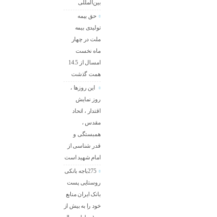
بین‌المللی
حق بیمه
تولیدی بیمه
ملت در چهار
ماه نخست
امسال از 14.5
همت گذشت
این روزها ،
روز نمایش
اقتدار ، اتحاد
مقدس ،
همبستگی و
قدر شناسی از
امام شهید است
275باجه بانکی
روستایی پست
بانک ایران منابع
خود را به بیش از