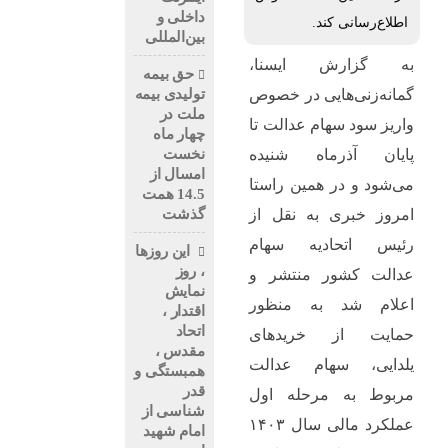
داخلی و
اطلاع‌رسانی کند.
بین‌المللی
به گزارش ایسنا،
حق بیمه
تولیدی بیمه
گمانه‌زنی‌هایی در خصوص
ملت در
واریز سود سهام عدالت تا
چهار ماه
نخست
پایان آذرماه شنیده
امسال از
می‌شود و در همین راستا
14.5 همت
گذشت
امروز خبری به نقل از
رئیس اتحادیه سهام
این روزها
، روز
عدالت کشور منتشر و
نمایش
اعلام شد به منظور
اقتدار ،
اتحاد
حمایت از خریدهای
مقدس ،
یلدایی، سهام عدالت
همبستگی و
قدر
مربوط به مرحله اول
شناسی از
عملکرد مالی سال ۱۴۰۳
امام شهید