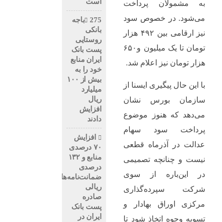
است
به مشمولان پرداخت
می‌شود. در خصوص سود
275باجه
بانکی
نیز ارقامی بین ۴۹۲ هزار
روستایی
تومان تا یک میلیون و۶۵۰
پست بانک
ایران منابع
هزار تومان نیز اعلام شد.
خود را به
بیش از ۱۰۰
با این حال پیگیری ایسنا از
میلیارد
ریال
سازمان بورس نشان
افزایش
می‌دهد که هنوز موضوع
دادند
پرداخت سود سهام
افزایش
عدالت در آذرماه قطعی
۷۰ درصدی
منابع و ۱۳۲
نیست و چنانچه تصمیمی
درصدی
در این‌باره از سوی
ضمانت‌نامه‌های
ریالی
شرکت سپرده‌گذاری
صادره
مرکزی اوراق بهادار و
پست بانک
ایران در
تسویه وجوه اتخاذ شود تا