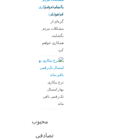
با تمام افرادی
که بتوانند
گره‌ای از
مشکلات مردم
بگشایند،
همکاری خواهم
کرد
نرخ بیکاری
بهار امسال
تک‌رقمی باقی
ماند
جدید
محبوب
تصادفی