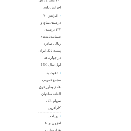
۱۰۰ میلیارد ریال
افزایش دادند
افزایش ۷۰
درصدی منابع و
۱۳۲ درصدی
ضمانت‌نامه‌های
ریالی صادره
پست بانک ایران
در چهارماهه
اول سال 1405
دعوت به
مجمع عمومی
عادی بطور فوق
العاده صاحبان
سهام بانک
کارآفرین
پرداخت
افزون بر 32
هزار میلیارد