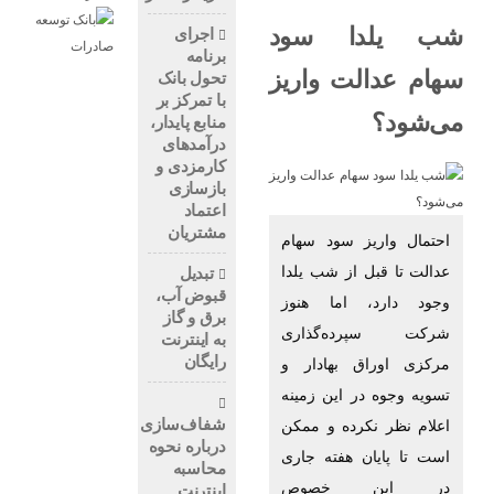
شب یلدا سود
اجرای
برنامه
سهام عدالت واریز
تحول بانک
با تمرکز بر
می‌شود؟
منابع پایدار،
درآمدهای
کارمزدی و
بازسازی
اعتماد
مشتریان
احتمال واریز سود سهام
عدالت تا قبل از شب یلدا
تبدیل
قبوض آب،
وجود دارد، اما هنوز
برق و گاز
شرکت سپرده‌گذاری
به اینترنت
رایگان
مرکزی اوراق بهادار و
تسویه وجوه در این زمینه
شفاف‌سازی
اعلام نظر نکرده و ممکن
درباره نحوه
است تا پایان هفته جاری
محاسبه
در این خصوص
اینترنت