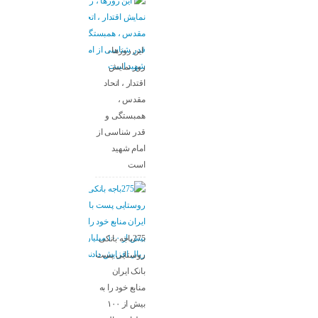
این روزها ،
روز نمایش
اقتدار ، اتحاد
مقدس ،
همبستگی و
قدر شناسی از
امام شهید
است
275باجه بانکی
روستایی پست
بانک ایران
منابع خود را به
بیش از ۱۰۰