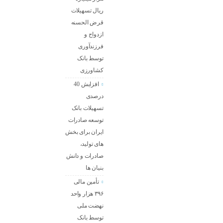
ریال تسهیلات
قرض الحسنه
ازدواج و
فرزندآوری
توسط بانک
کشاورزی
افزایش 40
درصدی
تسهیلات بانک
توسعه صادرات
ایران برای بخش
های تولید،
صادرات و دانش
بنیان ها
تأمین مالی
۳۹۶ هزار واحد
نهضت ملی
توسط بانک