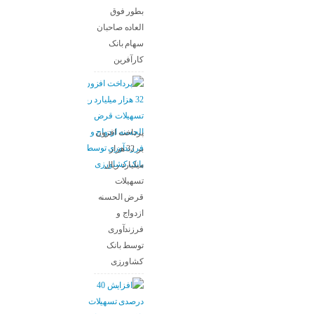
بطور فوق
العاده صاحبان
سهام بانک
کارآفرین
پرداخت افزون
بر 32 هزار
میلیارد ریال
تسهیلات
قرض الحسنه
ازدواج و
فرزندآوری
توسط بانک
کشاورزی