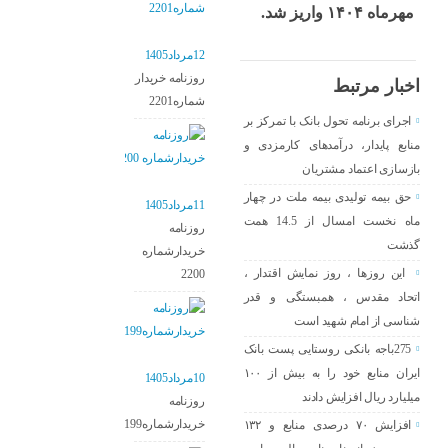
مهرماه ۱۴۰۴ واریز شد.
12مرداد1405
روزنامه خریدار
اخبار مرتبط
شماره2201
اجرای برنامه تحول بانک با تمرکز بر
منابع پایدار، درآمدهای کارمزدی و
بازسازی اعتماد مشتریان
حق بیمه تولیدی بیمه ملت در چهار
11مرداد1405
ماه نخست امسال از 14.5 همت
روزنامه
گذشت
خریدارشماره
این روزها ، روز نمایش اقتدار ،
2200
اتحاد مقدس ، همبستگی و قدر
شناسی از امام شهید است
275باجه بانکی روستایی پست بانک
ایران منابع خود را به بیش از ۱۰۰
10مرداد1405
میلیارد ریال افزایش دادند
روزنامه
خریدارشماره2199
افزایش ۷۰ درصدی منابع و ۱۳۲