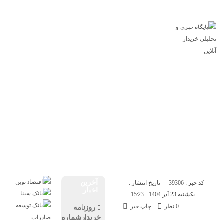
پایگاه خبری خریدار آنلاین
درباره ما
تماس با ما
اقتصاد
صنعت
تجارت
انرژی
بانک و بیمه
بورس
سازمان و نهادها
بازار
مسکن
خودرو
فناوری
ارز دیجیتال
آخرین
کد خبر : 39306
تاریخ انتشار :
اخبار
یکشنبه 23 آذر 1404 - 15:23
0 نظر
چاپ خبر
روزنامه
خریدارشماره2203