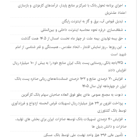
اجرای برنامه تحول بانک با تمرکز بر منابع پایدار، درآمدهای کارمزدی و بازسازی
اعتماد مشتریان
تبدیل قبوض آب، برق و گاز به اینترنت رایگان
شفاف‌سازی درباره نحوه محاسبه اینترنت داخلی و بین‌المللی
حق بیمه تولیدی بیمه ملت در چهار ماه نخست امسال از ۱۴.۵ همت گذشت
این روزها ، روز نمایش اقتدار ، اتحاد مقدس ، همبستگی و قدر شناسی از امام
شهید است
۲۷۵باجه بانکی روستایی پست بانک ایران منابع خود را به بیش از ۱۰۰ میلیارد ریال
افزایش دادند
افزایش ۷۰ درصدی منابع و ۱۳۲ درصدی ضمانت‌نامه‌های ریالی صادره پست بانک
ایران در چهارماهه اول سال ۱۴۰۵
دعوت به مجمع عمومی عادی بطور فوق العاده صاحبان سهام بانک کارآفرین
پرداخت افزون بر ۳۲ هزار میلیارد ریال تسهیلات قرض الحسنه ازدواج و فرزندآوری
توسط بانک کشاورزی
افزایش ۴۰ درصدی تسهیلات بانک توسعه صادرات ایران برای بخش های تولید،
صادرات و دانش بنیان ها
تأمین مالی ۳۹۶ هزار واحد نهضت ملی توسط بانک مسکن