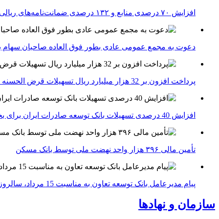
افزایش ۷۰ درصدی منابع و ۱۳۲ درصدی ضمانت‌نامه‌های ریالی صادره پست بانک ایران در چهارماهه اول سال 1405
دعوت به مجمع عمومی عادی بطور فوق العاده صاحبان سهام با
پرداخت افزون بر 32 هزار میلیارد ریال تسهیلات قرض الحسنه ازدواج و فرزندآوری توسط بانک کشاورزی
افزایش 40 درصدی تسهیلات بانک توسعه صادرات ایران برای بخش های تولید، صادرات و دانش بنیان ها
تأمین مالی ۳۹۶ هزار واحد نهضت ملی توسط بانک مسکن
پیام مدیرعامل بانک توسعه تعاون به مناسبت 15 مرداد، سالروز تأسیس بانک
سازمان و نهادها