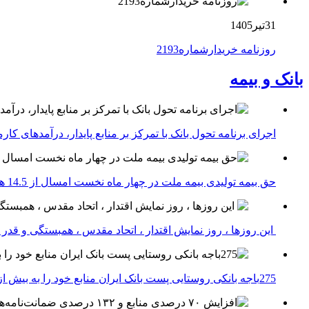
31تیر1405
روزنامه خریدارشماره2193
بانک و بیمه
اجرای برنامه تحول بانک با تمرکز بر منابع پایدار، درآمدهای ک
حق بیمه تولیدی بیمه ملت در چهار ماه نخست امسال از 14.5 همت گذشت
این روزها ، روز نمایش اقتدار ، اتحاد مقدس ، همبستگی و قد
275باجه بانکی روستایی پست بانک ایران منابع خود را به بیش از ۱۰۰ میلیارد ریال افزایش دادند