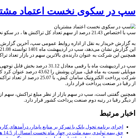
سپ در سکوی نخست اعتماد مشتر
سپ با اختصاص 21.43 درصد از سهم تعداد کل تراکنش ها ، در سکو نخست اعتماد مشتریان قرار گرفت.
به گزارش خریدار به نقل از اداره روابط عمومی سپ، آخرین گزارش اقتصادی شاپرک، حاکی از تداوم
همچنین این شرکت به عنوان دارنده‌ی بالاترین سهم در بازار تعداد تراکنش‌های موبایلی با رشد چشمگیر 2.31 درصدی نسبت ب
موبایلی نسبت به ماه قبل، میزان پوشش را 43.62 درصد عنوان کرد که بالاترین حجم از بازار مبلغی تراکنش های موبایلی می باشد.
از رقبا در صنعت پرداخت قرار دارد.
همچنین گفتنی است، سپ در سهم بازار از نظر مبلغ تراکنش، سهم از تع
از دیگر رقبا در رتبه دوم صنعت پرداخت کشور قرار دارد.
اخبار مرتبط
اجرای برنامه تحول بانک با تمرکز بر منابع پایدار، درآمدهای ک
حق بیمه تولیدی بیمه ملت در چهار ماه نخست امسال از 14.5 همت گذشت