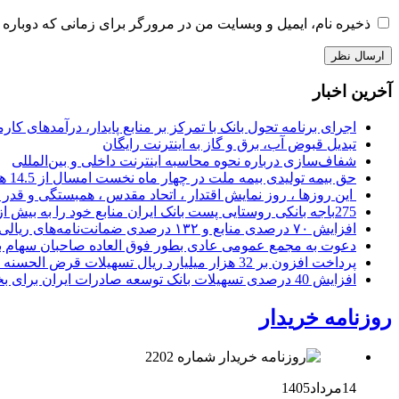
ذخیره نام، ایمیل و وبسایت من در مرورگر برای زمانی که دوباره 
آخرین اخبار
اجرای برنامه تحول بانک با تمرکز بر منابع پایدار، درآمدهای ک
تبدیل قبوض آب، برق و گاز به اینترنت رایگان
شفاف‌سازی درباره نحوه محاسبه اینترنت داخلی و بین‌المللی
حق بیمه تولیدی بیمه ملت در چهار ماه نخست امسال از 14.5 همت گذشت
این روزها ، روز نمایش اقتدار ، اتحاد مقدس ، همبستگی و قد
275باجه بانکی روستایی پست بانک ایران منابع خود را به بیش از ۱۰۰ میلیارد ریال افزایش دادند
افزایش ۷۰ درصدی منابع و ۱۳۲ درصدی ضمانت‌نامه‌های ریالی صادره پست بانک ایران در چهارماهه اول سال 1405
دعوت به مجمع عمومی عادی بطور فوق العاده صاحبان سهام با
پرداخت افزون بر 32 هزار میلیارد ریال تسهیلات قرض الحسنه ازدواج و فرزندآوری توسط بانک کشاورزی
افزایش 40 درصدی تسهیلات بانک توسعه صادرات ایران برای بخش های تولید، صادرات و دانش بنیان ها
روزنامه خریدار
14مرداد1405