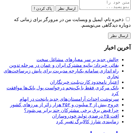
ارسال نظر
پاک کردن !
ذخیره نام، ایمیل و وبسایت من در مرورگر برای زمانی که
دوباره دیدگاهی می‌نویسم.
آخرین اخبار
چالش جدید بر سر معیارهای مشاغل سخت
بقائی خبرداد: بیانیه مشترک ایران و عمان در مرحله تدوین
راه اندازی سامانه یکپارچه مدیریت برای پایش زیرساخت‌های
تجاری
اعتبار نامحدود کارت‌بلیت خبرنگاران
بانک مرکزی فقط با یک‌‎پنجم درخواست پول بانک‌ها موافقت
کرد
سرنوشت احداث آرامستان‌های جدید پایتخت در ابهام
خروج بیش از ۳ میلیون و ۳۵۲ هزار زائر از مرزهای کشور
چرا قبض برق برخی مشترکان چند برابر می‌شود؟
افت ۲۵ درصدی تولید خودروسازان
زمانبندی شارژ کالابرگ تغییر کرد