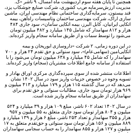
همچنین تا پایان هفته سوم اردیبهشت ماه امسال، ۹ ناشر «گ.
مدیریت ارزش‌سرمایه ص‌ب کشوری، شرکت صنایع جوشکاب یزد،
قند بیستون، سرمایه‌گذاری ساختمانی نظام مهندسی ایران، ماشین
سازی اراک، شرکت مهندسی ساختمان وتاسیسات راه‌آهن، بیمه
اتکایی ایرانیان، کابل البرز، بیمه اتکایی سامان»، سود جاری ۴۸۴
هزار و ۸۱۲ سهامدار که شامل ۱۴۵ میلیارد و ۴۸۲ میلیون تومان
می‌شود را توسط سمات و از طریق سامانه سجام واریز کرده‌اند.
در این دوره زمانی، ۲ شرکت «داروسازی ابوریحان و بیمه
اتکایی‌امین (سهامی‌عام)»، سود سنواتی و حق تقدم ۲۴ هزار و ۷۰۰
سهامدار را که شامل ۴۵ میلیارد و ۶۳۸ میلیون تومان می‌شود را با
استفاده از سامانه جامع اطلاعات مشتریان (سجام) واریز کرده‌اند.
اطلاعات منتشر شده از سوی سپرده‌گذاری مرکزی اوراق بهادار و
تسویه وجوه در خصوص جزییات واریز سود در سال ۱۴۰۲ نشان
می‌دهد که در سال گذشته ۱۱۵ هزار و ۱۷۹ میلیارد و ۴۱۳ میلیون و
۹۶۹ هزار تومان سود جاری، مطالبات سنواتی و حق تقدم برای
سهامداران از طریق سامانه سجام واریز شده است.
در سال ۱۴۰۲ تعداد ۶۰۲ ناشر، مبلغ ۱۰۹ هزار و ۳۹ میلیارد و ۵۲۴
میلیون و ۸۰۴ هزار تومان سود جاری متعلق به ۵۵ میلیون و ۹۵۷
هزار و ۳۵۵ سهامدار و تعداد ۲۵۳ ناشر، مبلغ ۶ هزار و ۱۳۹ میلیارد و
۸۸۹ میلیون و ۱۵۶ هزار تومان سود سنواتی و حق‌تقدم متعلق به ۱۷
میلیون و ۱۲۷ هزار و ۸۵۵ سهامدار را به حساب سجامی سهامداران