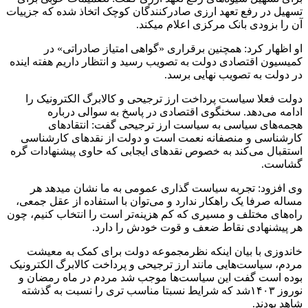
تسهیل در رفع تعهد ارزی صادرکنندگان کوچک اتخاذ شده که جزییات
آن را بزودی بانک مرکزی اعلام میکند.
او اظهار کرد: همچنین برقراری «گواهی امتیاز صادراتی» در
کمیسیون اقتصادی دولت به تصویب رسید و انتظار داریم هفته اینده
در دولت به تصویب نهایی برسد.
دولت فعلا سیاست پرداخت ارز ترجیحی و کالابرگ الکترونیک را
ادامه می‌دهد. سخنگوی اقتصادی در پاسخ به سوالی درباره
هجمه‌های سیاسی به سیاست ارز ترجیحی گفت: انتقاد‌های
کارشناسی و منصفانه نعمت است و دولت از نقد‌های کارشناسی
استقبال می‌کند به خصوص نقد‌های ایجابی که حاوی پیشنهادات گره
گشاست.
وی افزود: تجربه سیاست گذاری عمومی به ما نشان میدهد هر
مساله صرفا یک راهکار ندارد و می‌توان با استفاده از عقل جمعی،
راه‌های مختلف و مسیری که کم هزینه‌تر است را انتخاب کنیم، چون
هر پیشنهادی نقاط ضعف و قوت خودش را دارد.
خاندوزی با بیان اینکه نظرمجموعه دولت برای کمک به معیشت
مردم، سیاست‌هایی مانند ارز ترجیحی و پرداخت کالابرگ الکترونیک
بوده است گفت این سیاست‌ها موجب شد مردم در ماه رمضان و
نوروز ۱۴۰۳شد که شرایط نسبتا مناسب تری را نسبت به گذشته
شاهد بودند.