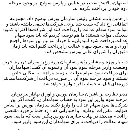
اصفهان، پالایش نفت بندر عباس و پارس سوئیچ نیز وجوه مرحله
دوم خود را پرداخت نکرده اند. ​
در همین باب، عشقی رئیس سازمان بورس توضیح داد: مجموعه
اتفاقاتی رخ داد که سبب شد برخی شرکت‌ها تخلفی داشته باشند و
نتوانند سود سهام عدالت را پرداخت کنند این شرکت‌ها اکثرا با کمبود
نقدینگی مواجه هستند؛ ما هم توصیه کردیم که باید سود سهام
عدالت پرداخت شود امیدواریم تا خرداد بتوانیم این سود‌ها راجمع
آوری و مابقی سود سهام عدالت را پرداخت کنیم البته باید زمان
دقیق آن را شورای عالی بورس مشخص کند.
دستیار ویژه و مشاور رئیس سازمان بورس در امورآن درباره آخرین
وضعیت واریز مرحله سوم سود آن و تسویه آن گفت: سهامداران
برای دریافت سود سهام عدالت نیازمند مراجعه به مکانی خاص
نیستند و سود مرحله سوم آن در صورت دریافت از شرکت‌ها همانند
دوره‌های قبل به حساب افراد واریز خواهد شد.
مدیر نظارت بر ناشران سازمان بورس و اوراق بهادار نیز درباره
مرحله سوم واریز این سود به حساب سهامداران، گفت: اگر این
شرکت‌ها سود سهام عدالت را واریز نکنند سازمان بورس بر اساس
ضوابط، مقررات، وظایف و اختیاراتی که دارد حتما برخورد مقتضی
را انجام می‌دهد در نهایت سازمان بورس پیگیر است که مابقی سود
سهام عدالت را دریافت تا برای سهامداران این سود واریز شود.