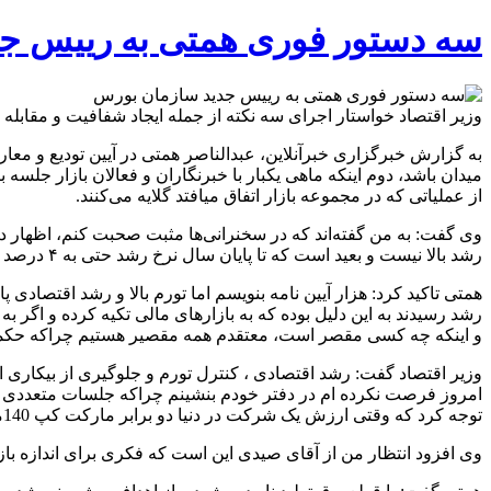
سه دستور فوری همتی به رییس ج
وزیر اقتصاد خواستار اجرای سه نکته از جمله ایجاد شفافیت و مقابل
به گزارش خبرگزاری خبرآنلاین، عبدالناصر همتی در آیین تودیع و م
میدان باشد، دوم اینکه ماهی یکبار با خبرنگاران و فعالان بازار جل
از عملیاتی که در مجموعه بازار اتفاق میافتد گلایه می‌کنند.
وی گفت: به من گفته‌اند که در سخنرانی‌ها مثبت صحبت کنم، اظهار د
رشد بالا نیست و بعید است که تا پایان سال نرخ رشد حتی به ۴ درصد برسد و مهم این است که این رشد با کیفیت و به رفاه مردم منجر شود.
همتی تاکید کرد: هزار آیین نامه بنویسم اما تورم بالا و رشد اقتصادی
رشد رسیدند به این دلیل بوده که به بازارهای مالی تکیه کرده و اگر 
و اینکه چه کسی مقصر است، معتقدم همه مقصیر هستیم چراکه حکمر
وزیر اقتصاد گفت: رشد اقتصادی ، کنترل تورم و جلوگیری از بیکاری
امروز فرصت نکرده ام در دفتر خودم بنشینم چراکه جلسات متعددی دا
توجه کرد که وقتی ارزش یک شرکت در دنیا دو برابر مارکت کپ 140میلیارد دلاری بازار سهام ایران است، این وضعیت قابل قبول نیست و باید اصلاح شود.
وی افزود انتظار من از آقای صیدی این است که فکری برای اندازه باز