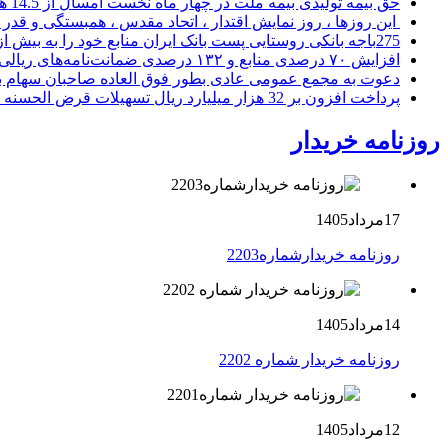
حق بیمه تولیدی بیمه ملت در چهار ماه نخست امسال از 14.5 همت گذشت
این روزها ، روز نمایش اقتدار ، اتحاد مقدس ، همبستگی و قد
275باجه بانکی روستایی پست بانک ایران منابع خود را به بیش از ۱۰۰ میلیارد ریال افزایش دادند
افزایش ۷۰ درصدی منابع و ۱۳۲ درصدی ضمانت‌نامه‌های ریالی صادره پست بانک ایران در چهارماهه اول سال 1405
دعوت به مجمع عمومی عادی بطور فوق العاده صاحبان سهام با
پرداخت افزون بر 32 هزار میلیارد ریال تسهیلات قرض الحسنه ازدواج و فرزندآوری توسط بانک کشاورزی
روزنامه خریدار
17مرداد1405
روزنامه خریدارشماره2203
14مرداد1405
روزنامه خریدار شماره 2202
12مرداد1405