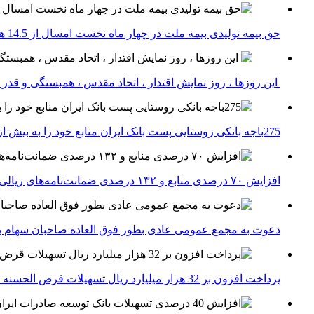
حق بیمه تولیدی بیمه ملت در چهار ماه نخست امسال از 14.5 همت گذشت
این روزها ، روز نمایش اقتدار ، اتحاد مقدس ، همبستگی و قد
275باجه بانکی روستایی پست بانک ایران منابع خود را به بیش از ۱۰۰ میلیارد ریال افزایش دادند
افزایش ۷۰ درصدی منابع و ۱۳۲ درصدی ضمانت‌نامه‌های ریالی صادره پست بانک ایران در چهارماهه اول سال 1405
دعوت به مجمع عمومی عادی بطور فوق العاده صاحبان سهام با
پرداخت افزون بر 32 هزار میلیارد ریال تسهیلات قرض الحسنه ازدواج و فرزندآوری توسط بانک کشاورزی