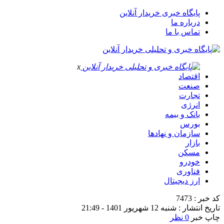
پایگاه خبری خریدار آنلاین
درباره ما
تماس با ما
x
اقتصاد
صنعت
تجارت
انرژی
بانک و بیمه
بورس
سازمان و نهادها
بازار
مسکن
خودرو
فناوری
ارز دیجیتال
کد خبر : 7473
تاریخ انتشار : شنبه 12 شهریور 1401 - 21:49
چاپ خبر
0 نظر