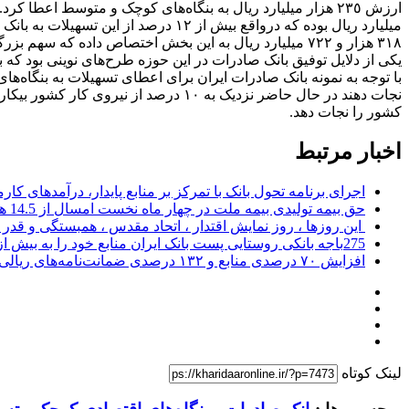
ارزش ٢٣٥ هزار میلیارد ریال به بنگاه‌های کوچک و متوسط اع
٣١٨ هزار و ٧٢٢ میلیارد ریال به این بخش اختصاص داده که سهم بزرگی در رونق و پیشبرد تولید و پایداری اشتغال در کشور داشته است.
یکی از دلایل توفیق بانک صادرات در این حوزه طرح‌های نوینی بود که بر
با توجه به نمونه بانک صادرات ایران برای اعطای تسهیلات به بنگاه‌ه
نجات دهند در حال حاضر نزدیک به ١٠ در
کشور را نجات دهد.​​
اخبار مرتبط
اجرای برنامه تحول بانک با تمرکز بر منابع پایدار، درآمدهای ک
حق بیمه تولیدی بیمه ملت در چهار ماه نخست امسال از 14.5 همت گذشت
این روزها ، روز نمایش اقتدار ، اتحاد مقدس ، همبستگی و قد
275باجه بانکی روستایی پست بانک ایران منابع خود را به بیش از ۱۰۰ میلیارد ریال افزایش دادند
افزایش ۷۰ درصدی منابع و ۱۳۲ درصدی ضمانت‌نامه‌های ریالی صادره پست بانک ایران در چهارماهه اول سال 1405
لینک کوتاه