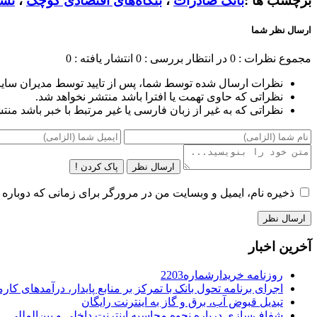
برچسب ها :
بانک صادرات
،
بنگاه‌های اقتصادی کوچک
،
تسه
ارسال نظر شما
مجموع نظرات : 0
در انتظار بررسی : 0
انتشار یافته : 0
نظرات ارسال شده توسط شما، پس از تایید توسط مدیران سای
نظراتی که حاوی تهمت یا افترا باشد منتشر نخواهد شد.
نظراتی که به غیر از زبان فارسی یا غیر مرتبط با خبر باشد منت
ارسال نظر
پاک کردن !
ذخیره نام، ایمیل و وبسایت من در مرورگر برای زمانی که دوباره 
آخرین اخبار
روزنامه خریدارشماره2203
اجرای برنامه تحول بانک با تمرکز بر منابع پایدار، درآمدهای ک
تبدیل قبوض آب، برق و گاز به اینترنت رایگان
شفاف‌سازی درباره نحوه محاسبه اینترنت داخلی و بین‌المللی