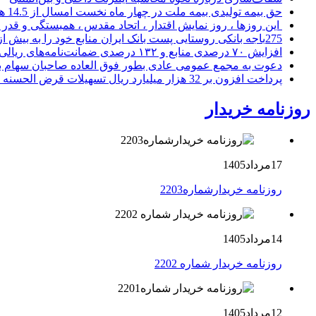
حق بیمه تولیدی بیمه ملت در چهار ماه نخست امسال از 14.5 همت گذشت
این روزها ، روز نمایش اقتدار ، اتحاد مقدس ، همبستگی و قد
275باجه بانکی روستایی پست بانک ایران منابع خود را به بیش از ۱۰۰ میلیارد ریال افزایش دادند
افزایش ۷۰ درصدی منابع و ۱۳۲ درصدی ضمانت‌نامه‌های ریالی صادره پست بانک ایران در چهارماهه اول سال 1405
دعوت به مجمع عمومی عادی بطور فوق العاده صاحبان سهام با
پرداخت افزون بر 32 هزار میلیارد ریال تسهیلات قرض الحسنه ازدواج و فرزندآوری توسط بانک کشاورزی
روزنامه خریدار
17مرداد1405
روزنامه خریدارشماره2203
14مرداد1405
روزنامه خریدار شماره 2202
12مرداد1405