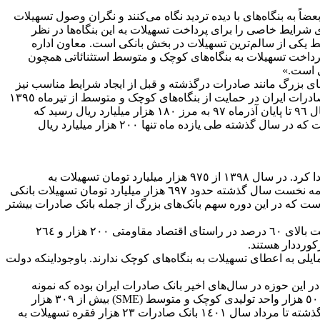
عضاً به بنگاه‌های با دیده تردید نگاه می‌کنند و نگران وصول تسهیلات
ی شرایط خاصی را برای پرداخت تسهیلات به این بنگاه‌ها در نظر
سط یکی از سالم‌ترین تسهیلات در بخش بانکی است. معاون اداره
پرداخت تسهیلات به بنگاه‌های کوچک و متوسط استثنائاتی همچون
ی است.»
لی برخی از بانک‌های بزرگ مانند صادرات درگذشته و قبل از ایجاد شرایط مناسب نیز
به این بنگاه تسهیلات بالایی را پرداخت کردند که همه آن‌ها وصول‌شده و ریسکی متوجه بانک نشد تا جایی که مجموع تسهیلات پرداختی بانک صادرات ایران در حمایت از بنگاه‌های کوچک و متوسط از تیرماه ١٣٩٥
لغایت پایان خردادماه ١٣٩٦ بالغ‌بر ٢٥ هزار و ٧٦٨ میلیارد ریال تسهیلات به ٢٧٥١ بنگاه کوچک و متوسط پرداخت کرده و همچنین از ابتدای سال ٩٦ تا پایان آذرماه ٩٧ به مرز ١٨٠ هزار میلیارد ریال رسید که
همچنان جایگاه این بانک را در کمک به رونق تولید و پشتیبانی از اشتغال بین بانک‌های خصوصی کشور برجسته کرد. برای درک این عدد باید گفت که در سال گذشته طی یازده ماه تنها ٢٠٠ هزار میلیارد ریال
در سال گذشته و با تغییرات اعمالی از سوی بانک مرکزی، حجم تسهیلات پرداختی به واحدهای تولیدی کوچک و متوسط، جهش ٦٠ درصدی پیدا کرد. در سال ١٣٩٨ از ٩٧٥ هزار میلیارد تومان تسهیلات به
واحدهای تولیدی تخصیص داده شده تنها ٥٤ هزار میلیارد تومان یعنی کمتر از شش درصد آن به بنگاه‌های کوچک و متوسط رسیده بود که در نیمه نخست سال گذشته حدود ٦٩٧ هزار میلیارد تومان تسهیلات بانکی
هیلات به بنگاه‌های کوچک و متوسط رسیده است که در این دوره سهم بانک‌های بزرگ از جمله بانک صادرات بیشتر
بر اساس آخرین آمار بانک مرکزی، در ١١ ماهه سال ١٤٠٠ بابت تأمین مالی بنگاه‌های تولیدی کوچک و متوسط و طرح‌های نیمه‌تمام با پیشرفت بالای ٦٠ درصد در راستای اقتصاد مقاومتی ٢٠٠ هزار و ٢٦٤
ورددار هستند.
ایلی به اعطای تسهیلات به بنگاه‌های کوچک ندارند. باوجوداینکه دولت
ر این حوزه در سال‌های اخیر بانک صادرات ایران بوده که نمونه
مناسبی برای بررسی در این حوزه است. این بانک برای حمایت از تولید و کمک به افزایش میزان اشتغال در کشور طی سال ١٣٩٩ به بیش از ٥٠ هزار واحد تولیدی کوچک و متوسط (SME) بیش از ٣٠٩ هزار
میلیارد ریال تسهیلات حمایتی پرداخت کرد. در ماه‌های اخیر تسهیلات بانک صادرات به این بنگاه افزایش چشمگیری داشته و از شهریور سال گذشته تا مرداد سال ١٤٠١ بانک صادرات ٢٣ هزار فقره تسهیلات به