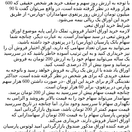
با توجه به ارزش روز سهم و سقف خرید هر شخص حقیقی که 600
هزار ورقه در نظر گرفته شده است، در واقع می‌توان گفت تا 90
میلیون تومان ارزش روز پرتفوی سهامداران «وپارس» از طریق
خرید این اوراق یک ریالی بیمه می‌شود.
شرایط خرید اوراق تبعی
لازمه خرید اوراق اختیار فروش،‌ تملک دارایی پایه موضوع اوراق
فروش تبعی در سبد سهامدار است. به عبارت دیگر، چنانچه شما
سهام بانک پارسیان (وپارس) را در پرتفوی خود داشته باشید،
می‌توانید به میزان تعداد سهامی که دارید، اوراق اختیار فروش آن را
نیز خریداری کنید و به این ترتیب آسوده خاطر باشید که در سررسید
یک ساله می‌توانید سهام خود را به ارزش 200 تومان به فروش
برسانید و سود بیش از 29 درصدی کسب کنید.
اوراق یاد شده با ارزش یک ریال به فروش خواهد رسید و باتوجه به
سقف خریدی که برای هر شخص در نظر گرفته شده است،‌ حداکثر
نقدینگی لازم برای خرید این اوراق –در صورت داشتن 600 هزار سهم
وپارس در پرتفوی- برابر 60 هزار تومان است.
چنانچه قیمت سهام پیش از سررسید به بیش از 200 تومان برسد،
سهامدار می‌تواند سهام خود را به قیمت بالاتر بفروشد و الزامی به
نگهداری سهام تا سررسید وجود ندارد. اما چنانچه در تاریخ سررسید
قیمت سهم کمتر از 200 تومان باشد، صندوق بازارگردانی امید
لوتوس پارسیان سهام را به قیمت 200 تومان از سهامدارانی که
اوراق اختیار فروش دارند، خریداری می‌کند.
عرضه کننده اوراق مذکور صندوق بازارگردانی امید لوتوس پارسیان
(تحت مدیریت شرکت تامین سرمایه لوتوس پارسیان) است و