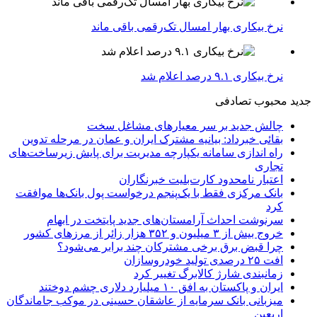
نرخ بیکاری بهار امسال تک‌رقمی باقی ماند
نرخ بیکاری ۹.۱ درصد اعلام شد
جدید
محبوب
تصادفی
چالش جدید بر سر معیارهای مشاغل سخت
بقائی خبرداد: بیانیه مشترک ایران و عمان در مرحله تدوین
راه اندازی سامانه یکپارچه مدیریت برای پایش زیرساخت‌های
تجاری
اعتبار نامحدود کارت‌بلیت خبرنگاران
بانک مرکزی فقط با یک‌‎پنجم درخواست پول بانک‌ها موافقت
کرد
سرنوشت احداث آرامستان‌های جدید پایتخت در ابهام
خروج بیش از ۳ میلیون و ۳۵۲ هزار زائر از مرزهای کشور
چرا قبض برق برخی مشترکان چند برابر می‌شود؟
افت ۲۵ درصدی تولید خودروسازان
زمانبندی شارژ کالابرگ تغییر کرد
ایران و پاکستان به افق ۱۰ میلیارد دلاری چشم دوختند
میزبانی بانک سرمایه از عاشقان حسینی در موکب جاماندگان
اربعین