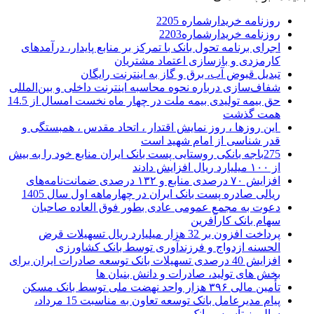
روزنامه خریدارشماره 2205
روزنامه خریدارشماره2203
اجرای برنامه تحول بانک با تمرکز بر منابع پایدار، درآمدهای
کارمزدی و بازسازی اعتماد مشتریان
تبدیل قبوض آب، برق و گاز به اینترنت رایگان
شفاف‌سازی درباره نحوه محاسبه اینترنت داخلی و بین‌المللی
حق بیمه تولیدی بیمه ملت در چهار ماه نخست امسال از 14.5
همت گذشت
این روزها ، روز نمایش اقتدار ، اتحاد مقدس ، همبستگی و
قدر شناسی از امام شهید است
275باجه بانکی روستایی پست بانک ایران منابع خود را به بیش
از ۱۰۰ میلیارد ریال افزایش دادند
افزایش ۷۰ درصدی منابع و ۱۳۲ درصدی ضمانت‌نامه‌های
ریالی صادره پست بانک ایران در چهارماهه اول سال 1405
دعوت به مجمع عمومی عادی بطور فوق العاده صاحبان
سهام بانک کارآفرین
پرداخت افزون بر 32 هزار میلیارد ریال تسهیلات قرض
الحسنه ازدواج و فرزندآوری توسط بانک کشاورزی
افزایش 40 درصدی تسهیلات بانک توسعه صادرات ایران برای
بخش های تولید، صادرات و دانش بنیان ها
تأمین مالی ۳۹۶ هزار واحد نهضت ملی توسط بانک مسکن
پیام مدیرعامل بانک توسعه تعاون به مناسبت 15 مرداد،
سالروز تأسیس بانک