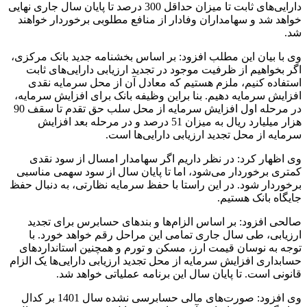
دارایی‌های ثابت تا میزان حداقل 300 درصد تا پایان سال جاری نهایی
خواهد شد و سهامداران وفادار از منافع مطلوبی برخوردار خواهند
شد.
وی با بیان این مطلب افزود: بر اساس بخشنامه جدید بانک مرکزی،
اگر بخواهیم از ظرفیت موجود در تجدید ارزیابی دارایی‌های ثابت
استفاده کنیم، ملزم هستیم که معادل آن از محل سرمایه نقدی
افزایش سرمایه دهیم. بنا براین وظیفه بانک برای افزایش سرمایه،
در مرحله اول افزایش سرمایه از محل سلب حق تقدم تا سقف 90
هزار میلیارد ریال به میزان 51 درصد و در مرحله بعد افزایش
سرمایه از محل تجدید ارزیابی دارایی‌ها است.
وی اظهار کرد: در نظر داریم اگر سهامدار امسال از سود نقدی
کمتری برخوردار می‌شود، اما تا پایان سال از سود سهمی مناسبی
برخوردار شود. در این راستا با حفظ سرمایه نظارتی، به دنبال حفظ
جایگاه بانک هستیم.
صالحی افزود: بر اساس الزام‌‌ها و بندهای حسابرس برای تجدید
ارزیابی، طی سال جاری تمامی این مراحل رقم خواهد خورد. با
توجه به نوسان قیمت ارز، مسکن و تورم و همچنین استانداردهای
حسابداری افزایش سرمایه از محل تجدید ارزیابی دارایی‌ها یک الزام
قانونی است. تا پایان سال این برنامه عملیاتی خواهد شد.
وی افزود: صورت‌های مالی حسابرسی نشده سال 1401 بر کدال