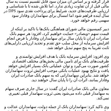
قرار گرفته و بر اساس آن میزان سود قابل تقسیم نسبت به سال
مالی قبل از آن تفاوت زیادی ندارد. اما تلاش شده تا با شناسایی و
ارزیابی ظرفیت‌های جدید، شرایط برای پرداخت نقدی سود DPS در
سال آینده فراهم شود اما امسال برای سهامداران وفادار سود
سهمی رقم خواهد خورد.
دبیر کمیسیون مالی شورای هماهنگی بانک‌ها با تاکید بر اینکه از
قیمت سهم «وبصادر» حمایت خواهیم کرد، افزود: هر سهم بانک
صادرات ایران تا پایان سال برای سهامداران وفادار با فرض انجام
افزایش سرمایه از محل سلب حق تقدم و تجدید ارزیابی دارایی‌های
ثابت تقریبا به پنج سهم تبدیل خواهد شد.
وی افزود: افزایش سرمایه بانک با هدف افزایش توانمندی و
ظرفیت‌های بانک برای تامین مالی بخش‌های مختلف اقتصادی
کشور صورت می‌گیرد و توان عملیاتی بانک بسیار افزایش خواهد
یافت و نتایج بهبود عملیات بانکی موجب افزایش ثروت سهامداران
خواهد شد. بنابراین سهامدارانی که به سهم بانک صادرات ایران
وفادار بمانند، اثرات آن را تا پایان سال خواهند دید.
معاون مالی بانک صادرات ایران گفت: در سال جاری صرف سهام
به سهامدار قبلی داده می‌شود یعنی ثروت سهامدار قبلی تغییری
نمی‌کند.
وی تاکید کرد: سهامداران بانک از جمله دولت، سهامداران عدالت و