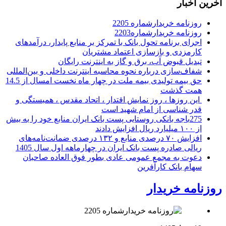
آخرین اخبار
روزنامه خریدارشماره 2205
روزنامه خریدارشماره2203
اجرای برنامه تحول بانک با تمرکز بر منابع پایدار، درآمدهای
کارمزدی و بازسازی اعتماد مشتریان
تبدیل قبوض آب، برق و گاز به اینترنت رایگان
شفاف‌سازی درباره نحوه محاسبه اینترنت داخلی و بین‌المللی
حق بیمه تولیدی بیمه ملت در چهار ماه نخست امسال از 14.5
همت گذشت
این روزها ، روز نمایش اقتدار ، اتحاد مقدس ، همبستگی و
قدر شناسی از امام شهید است
275باجه بانکی روستایی پست بانک ایران منابع خود را به بیش
از ۱۰۰ میلیارد ریال افزایش دادند
افزایش ۷۰ درصدی منابع و ۱۳۲ درصدی ضمانت‌نامه‌های
ریالی صادره پست بانک ایران در چهارماهه اول سال 1405
دعوت به مجمع عمومی عادی بطور فوق العاده صاحبان
سهام بانک کارآفرین
روزنامه خریدار