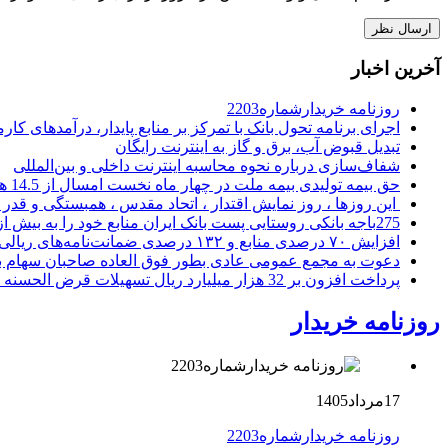
آخرین اخبار
روزنامه خریدارشماره2203
اجرای برنامه تحول بانک با تمرکز بر منابع پایدار، درآمدهای ک
تبدیل قبوض آب، برق و گاز به اینترنت رایگان
شفاف‌سازی درباره نحوه محاسبه اینترنت داخلی و بین‌المللی
حق بیمه تولیدی بیمه ملت در چهار ماه نخست امسال از 14.5 همت گذشت
این روزها ، روز نمایش اقتدار ، اتحاد مقدس ، همبستگی و قد
275باجه بانکی روستایی پست بانک ایران منابع خود را به بیش از ۱۰۰ میلیارد ریال افزایش دادند
افزایش ۷۰ درصدی منابع و ۱۳۲ درصدی ضمانت‌نامه‌های ریالی صادره پست بانک ایران در چهارماهه اول سال 1405
دعوت به مجمع عمومی عادی بطور فوق العاده صاحبان سهام با
پرداخت افزون بر 32 هزار میلیارد ریال تسهیلات قرض الحسنه ازدواج و فرزندآوری توسط بانک کشاورزی
روزنامه خریدار
17مرداد1405
روزنامه خریدارشماره2203