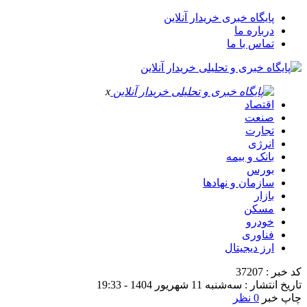
پایگاه خبری خریدار آنلاین
درباره ما
تماس با ما
x
اقتصاد
صنعت
تجارت
انرژی
بانک و بیمه
بورس
سازمان و نهادها
بازار
مسکن
خودرو
فناوری
ارز دیجیتال
کد خبر : 37207
تاریخ انتشار : سه‌شنبه 11 شهریور 1404 - 19:33
چاپ خبر
0 نظر