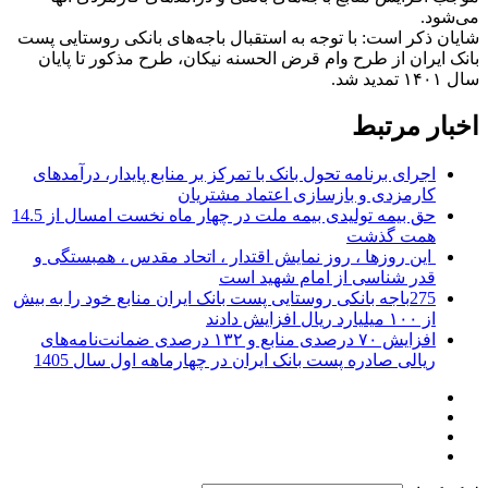
می‌شود.
شایان ذکر است: با توجه به استقبال باجه‌های بانکی روستایی پست
بانک ایران از طرح وام قرض الحسنه نیکان، طرح مذكور تا پایان
سال ۱۴۰۱ تمدید شد.
اخبار مرتبط
اجرای برنامه تحول بانک با تمرکز بر منابع پایدار، درآمدهای
کارمزدی و بازسازی اعتماد مشتریان
حق بیمه تولیدی بیمه ملت در چهار ماه نخست امسال از 14.5
همت گذشت
این روزها ، روز نمایش اقتدار ، اتحاد مقدس ، همبستگی و
قدر شناسی از امام شهید است
275باجه بانکی روستایی پست بانک ایران منابع خود را به بیش
از ۱۰۰ میلیارد ریال افزایش دادند
افزایش ۷۰ درصدی منابع و ۱۳۲ درصدی ضمانت‌نامه‌های
ریالی صادره پست بانک ایران در چهارماهه اول سال 1405