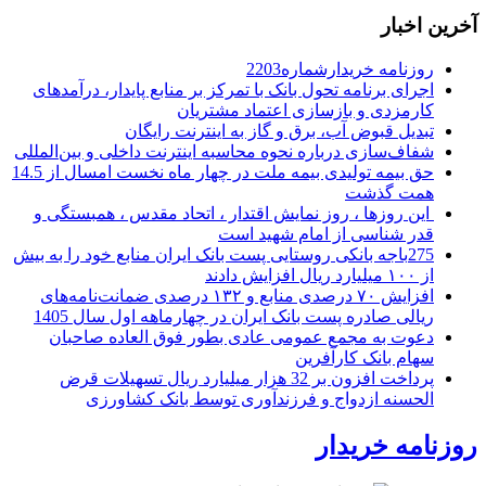
آخرین اخبار
روزنامه خریدارشماره2203
اجرای برنامه تحول بانک با تمرکز بر منابع پایدار، درآمدهای
کارمزدی و بازسازی اعتماد مشتریان
تبدیل قبوض آب، برق و گاز به اینترنت رایگان
شفاف‌سازی درباره نحوه محاسبه اینترنت داخلی و بین‌المللی
حق بیمه تولیدی بیمه ملت در چهار ماه نخست امسال از 14.5
همت گذشت
این روزها ، روز نمایش اقتدار ، اتحاد مقدس ، همبستگی و
قدر شناسی از امام شهید است
275باجه بانکی روستایی پست بانک ایران منابع خود را به بیش
از ۱۰۰ میلیارد ریال افزایش دادند
افزایش ۷۰ درصدی منابع و ۱۳۲ درصدی ضمانت‌نامه‌های
ریالی صادره پست بانک ایران در چهارماهه اول سال 1405
دعوت به مجمع عمومی عادی بطور فوق العاده صاحبان
سهام بانک کارآفرین
پرداخت افزون بر 32 هزار میلیارد ریال تسهیلات قرض
الحسنه ازدواج و فرزندآوری توسط بانک کشاورزی
روزنامه خریدار