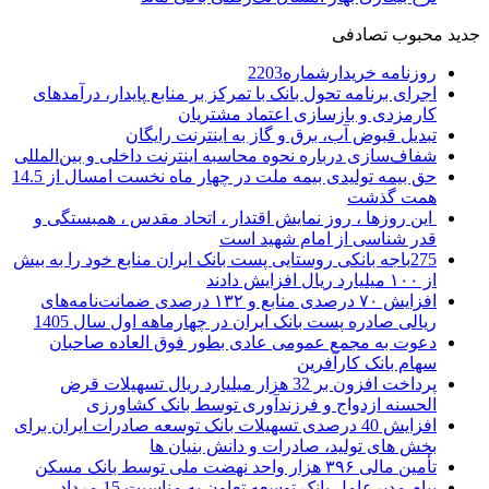
جدید
محبوب
تصادفی
روزنامه خریدارشماره2203
اجرای برنامه تحول بانک با تمرکز بر منابع پایدار، درآمدهای
کارمزدی و بازسازی اعتماد مشتریان
تبدیل قبوض آب، برق و گاز به اینترنت رایگان
شفاف‌سازی درباره نحوه محاسبه اینترنت داخلی و بین‌المللی
حق بیمه تولیدی بیمه ملت در چهار ماه نخست امسال از 14.5
همت گذشت
این روزها ، روز نمایش اقتدار ، اتحاد مقدس ، همبستگی و
قدر شناسی از امام شهید است
275باجه بانکی روستایی پست بانک ایران منابع خود را به بیش
از ۱۰۰ میلیارد ریال افزایش دادند
افزایش ۷۰ درصدی منابع و ۱۳۲ درصدی ضمانت‌نامه‌های
ریالی صادره پست بانک ایران در چهارماهه اول سال 1405
دعوت به مجمع عمومی عادی بطور فوق العاده صاحبان
سهام بانک کارآفرین
پرداخت افزون بر 32 هزار میلیارد ریال تسهیلات قرض
الحسنه ازدواج و فرزندآوری توسط بانک کشاورزی
افزایش 40 درصدی تسهیلات بانک توسعه صادرات ایران برای
بخش های تولید، صادرات و دانش بنیان ها
تأمین مالی ۳۹۶ هزار واحد نهضت ملی توسط بانک مسکن
پیام مدیرعامل بانک توسعه تعاون به مناسبت 15 مرداد،