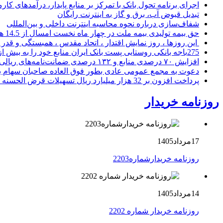
اجرای برنامه تحول بانک با تمرکز بر منابع پایدار، درآمدهای ک
تبدیل قبوض آب، برق و گاز به اینترنت رایگان
شفاف‌سازی درباره نحوه محاسبه اینترنت داخلی و بین‌المللی
حق بیمه تولیدی بیمه ملت در چهار ماه نخست امسال از 14.5 همت گذشت
این روزها ، روز نمایش اقتدار ، اتحاد مقدس ، همبستگی و قد
275باجه بانکی روستایی پست بانک ایران منابع خود را به بیش از ۱۰۰ میلیارد ریال افزایش دادند
افزایش ۷۰ درصدی منابع و ۱۳۲ درصدی ضمانت‌نامه‌های ریالی صادره پست بانک ایران در چهارماهه اول سال 1405
دعوت به مجمع عمومی عادی بطور فوق العاده صاحبان سهام با
پرداخت افزون بر 32 هزار میلیارد ریال تسهیلات قرض الحسنه ازدواج و فرزندآوری توسط بانک کشاورزی
روزنامه خریدار
17مرداد1405
روزنامه خریدارشماره2203
14مرداد1405
روزنامه خریدار شماره 2202