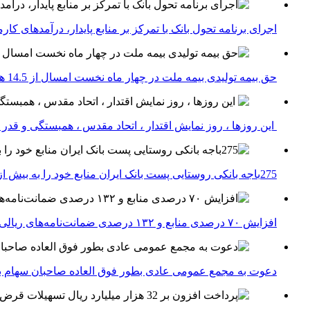
اجرای برنامه تحول بانک با تمرکز بر منابع پایدار، درآمدهای ک
حق بیمه تولیدی بیمه ملت در چهار ماه نخست امسال از 14.5 همت گذشت
این روزها ، روز نمایش اقتدار ، اتحاد مقدس ، همبستگی و قد
275باجه بانکی روستایی پست بانک ایران منابع خود را به بیش از ۱۰۰ میلیارد ریال افزایش دادند
افزایش ۷۰ درصدی منابع و ۱۳۲ درصدی ضمانت‌نامه‌های ریالی صادره پست بانک ایران در چهارماهه اول سال 1405
دعوت به مجمع عمومی عادی بطور فوق العاده صاحبان سهام با