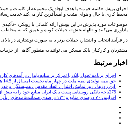
اجرای پویش «کلمه خوب» با هدف ایجاد یک مجموعه از کلمات و جملات ا
محیط کاری با حال و هوای مثبت و امیدآفرین کار می‌کند خدمت‌رسانی م
موضوعات مورد پذیرش در این پویش ارائه کلماتی با رویکرد «تأکیدی 
یادآوری می‌کنند و «الهام‌بخش»، جملات کوتاه و عمیق که به مخاطب امی
در فرآیند انتخاب و انتشار، جملات برتر یا به صورت نوشتاری در بالای
مشتریان و کارکنان بانک مسکن می توانند به منظور آگاهی از جزییات بیشتر پویش‌های «ج
اخبار مرتبط
اجرای برنامه تحول بانک با تمرکز بر منابع پایدار، درآمدهای ک
حق بیمه تولیدی بیمه ملت در چهار ماه نخست امسال از 14.5 همت گذشت
این روزها ، روز نمایش اقتدار ، اتحاد مقدس ، همبستگی و قد
275باجه بانکی روستایی پست بانک ایران منابع خود را به بیش از ۱۰۰ میلیارد ریال افزایش دادند
افزایش ۷۰ درصدی منابع و ۱۳۲ درصدی ضمانت‌نامه‌های ریالی صادره پست بانک ایران در چهارماهه اول سال 1405