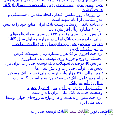
حق بیمه تولیدی بیمه ملت در چهار ماه نخست امسال از 14.5
همت گذشت
این روزها ، روز نمایش اقتدار ، اتحاد مقدس ، همبستگی و
قدر شناسی از امام شهید است
275باجه بانکی روستایی پست بانک ایران منابع خود را به بیش
از ۱۰۰ میلیارد ریال افزایش دادند
افزایش ۷۰ درصدی منابع و ۱۳۲ درصدی ضمانت‌نامه‌های
ریالی صادره پست بانک ایران در چهارماهه اول سال 1405
دعوت به مجمع عمومی عادی بطور فوق العاده صاحبان
سهام بانک کارآفرین
پرداخت افزون بر 32 هزار میلیارد ریال تسهیلات قرض
الحسنه ازدواج و فرزندآوری توسط بانک کشاورزی
افزایش 40 درصدی تسهیلات بانک توسعه صادرات ایران برای
بخش های تولید، صادرات و دانش بنیان ها
تأمین مالی ۳۹۶ هزار واحد نهضت ملی توسط بانک مسکن
پیام مدیرعامل بانک توسعه تعاون به مناسبت 15 مرداد،
سالروز تأسیس بانک
بانک ملی ایران جرایم تأخیر تسهیلات را بخشید
وضعیت خدمات بانک ملی ایران پایدار است
پرداخت بیش از ۸ همت وام ازدواج به زوج‌های جوان توسط
بانک ملی ایران