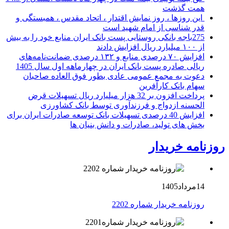
همت گذشت
این روزها ، روز نمایش اقتدار ، اتحاد مقدس ، همبستگی و
قدر شناسی از امام شهید است
275باجه بانکی روستایی پست بانک ایران منابع خود را به بیش
از ۱۰۰ میلیارد ریال افزایش دادند
افزایش ۷۰ درصدی منابع و ۱۳۲ درصدی ضمانت‌نامه‌های
ریالی صادره پست بانک ایران در چهارماهه اول سال 1405
دعوت به مجمع عمومی عادی بطور فوق العاده صاحبان
سهام بانک کارآفرین
پرداخت افزون بر 32 هزار میلیارد ریال تسهیلات قرض
الحسنه ازدواج و فرزندآوری توسط بانک کشاورزی
افزایش 40 درصدی تسهیلات بانک توسعه صادرات ایران برای
بخش های تولید، صادرات و دانش بنیان ها
روزنامه خریدار
14مرداد1405
روزنامه خریدار شماره 2202