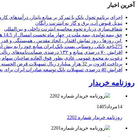
آخرین اخبار
اجرای برنامه تحول بانک با تمرکز بر منابع پایدار، درآمدهای ک
تبدیل قبوض آب، برق و گاز به اینترنت رایگان
شفاف‌سازی درباره نحوه محاسبه اینترنت داخلی و بین‌المللی
حق بیمه تولیدی بیمه ملت در چهار ماه نخست امسال از 14.5 همت گذشت
این روزها ، روز نمایش اقتدار ، اتحاد مقدس ، همبستگی و قد
275باجه بانکی روستایی پست بانک ایران منابع خود را به بیش از ۱۰۰ میلیارد ریال افزایش دادند
افزایش ۷۰ درصدی منابع و ۱۳۲ درصدی ضمانت‌نامه‌های ریالی صادره پست بانک ایران در چهارماهه اول سال 1405
دعوت به مجمع عمومی عادی بطور فوق العاده صاحبان سهام با
پرداخت افزون بر 32 هزار میلیارد ریال تسهیلات قرض الحسنه ازدواج و فرزندآوری توسط بانک کشاورزی
افزایش 40 درصدی تسهیلات بانک توسعه صادرات ایران برای بخش های تولید، صادرات و دانش بنیان ها
روزنامه خریدار
14مرداد1405
روزنامه خریدار شماره 2202