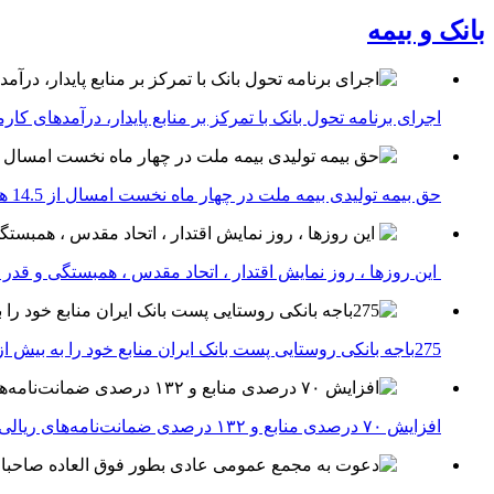
بانک و بیمه
اجرای برنامه تحول بانک با تمرکز بر منابع پایدار، درآمدهای ک
حق بیمه تولیدی بیمه ملت در چهار ماه نخست امسال از 14.5 همت گذشت
این روزها ، روز نمایش اقتدار ، اتحاد مقدس ، همبستگی و قد
275باجه بانکی روستایی پست بانک ایران منابع خود را به بیش از ۱۰۰ میلیارد ریال افزایش دادند
افزایش ۷۰ درصدی منابع و ۱۳۲ درصدی ضمانت‌نامه‌های ریالی صادره پست بانک ایران در چهارماهه اول سال 1405