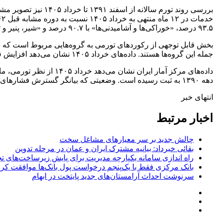
۹۳.۵ درصد، «خوراکی‌ها و آشامیدنی‌ها» با ۹۰.۷ درصد و «شیر، پنیر و تخم‌مرغ» با ۹۰.۲ درصد قرار دارند.
بخش قابل توجهی از رکوردهای تورمی به گروه‌هایی مربوط است که سهم 
جمله این گروه‌ها هستند. داده‌های خرداد ۱۴۰۵ نشان می‌دهد افزایش قیمت‌ها به یک یا چند بازار محدود نبوده و بخش‌های مختلف سبد مصرفی خانوار را دربر گرفته است.
داده‌های مرکز آمار ایر
دهه ۱۳۹۰ به ثبت رسیده است. وضعیتی که بیانگر گسترش فشارهای قیمتی به بخش‌های مختلف اقتصاد و افزایش هزینه زندگی خانوارها در سال جاری است./اکوایران
انتهای خبر
اخبار مرتبط
چالش جدید بر سر معیارهای مشاغل سخت
بقائی خبرداد: بیانیه مشترک ایران و عمان در مرحله تدوین
راه اندازی سامانه یکپارچه مدیریت برای پایش زیرساخت‌های ت
بانک مرکزی فقط با یک‌‎پنجم درخواست پول بانک‌ها موافقت کرد
سرنوشت احداث آرامستان‌های جدید پایتخت در ابهام