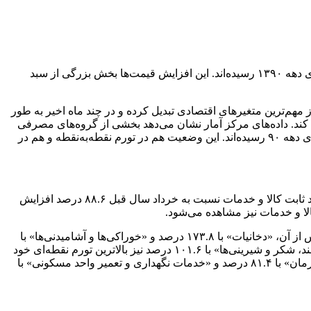
داده‌های مرکز آمار ایران نشان می‌دهد تورم کل کشور و تعداد زیادی از گروه‌های کالا و خدمات در خرداد ۱۴۰۵ به بالاترین سطح خود از ابتدای دهه ۱۳۹۰ رسیده‌اند. این افزایش قیمت‌ها بخش بزرگی از سبد
مهم‌ترین متغیرهای اقتصادی تبدیل کرده و در چند ماه اخیر به طور
کند. داده‌های مرکز آمار نشان می‌دهد بخشی از گروه‌های مصرفی
نه‌تنها با افزایش قیمت مواجه بوده‌اند، بلکه در خرداد ۱۴۰۵ به بالاترین نرخ تورم ثبت‌شده خود از ابتدای انتشار این سری‌های آماری، یعنی ابتدای دهه ۹۰ رسیده‌اند. این وضعیت هم در تورم نقطه‌به‌نقطه و هم در
بر اساس داده‌های مرکز آمار، تورم نقطه‌ای کل کشور در خرداد ۱۴۰۵ به ۸۸.۶ درصد رسیده است. این رقم نشان می‌دهد هزینه خرید یک سبد ثابت کالا و خدمات نسبت به خرداد سال قبل ۸۸.۶ درصد افزایش
بیشترین تورم نقطه‌ای در میان گروه‌های کالایی به گروه «گوشت قرمز و گوشت ماکیان» اختصاص دارد که به ۱۷۸.۲ درصد رسیده است. پس از آن، «دخانیات» با ۱۷۳.۸ درصد و «خوراکی‌ها و آشامیدنی‌ها» با
۱۳۳.۹ درصد قرار دارند. گروه‌های «مبلمان و لوازم خانگی و نگهداری معمول آنها» با ۱۱۱.۱ درصد، «آب، برق و سوخت» با ۱۰۹.۴ درصد و «قند، شکر و شیرینی‌ها» با ۱۰۱.۶ درصد نیز بالاترین تورم نقطه‌ای خود
را در دوره آماری ثبت کرده‌اند. در بخش خدمات، «خدمات حمل‌ونقل عمومی» با ۸۲.۵ درصد، «پوشاک و کفش» با ۸۲.۲ درصد، «بهداشت و درمان» با ۸۱.۴ درصد و «خدمات نگهداری و تعمیر واحد مسکونی» با