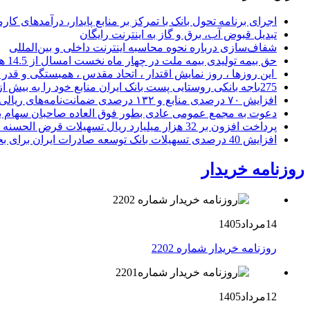
اجرای برنامه تحول بانک با تمرکز بر منابع پایدار، درآمدهای ک
تبدیل قبوض آب، برق و گاز به اینترنت رایگان
شفاف‌سازی درباره نحوه محاسبه اینترنت داخلی و بین‌المللی
حق بیمه تولیدی بیمه ملت در چهار ماه نخست امسال از 14.5 همت گذشت
این روزها ، روز نمایش اقتدار ، اتحاد مقدس ، همبستگی و قد
275باجه بانکی روستایی پست بانک ایران منابع خود را به بیش از ۱۰۰ میلیارد ریال افزایش دادند
افزایش ۷۰ درصدی منابع و ۱۳۲ درصدی ضمانت‌نامه‌های ریالی صادره پست بانک ایران در چهارماهه اول سال 1405
دعوت به مجمع عمومی عادی بطور فوق العاده صاحبان سهام با
پرداخت افزون بر 32 هزار میلیارد ریال تسهیلات قرض الحسنه ازدواج و فرزندآوری توسط بانک کشاورزی
افزایش 40 درصدی تسهیلات بانک توسعه صادرات ایران برای بخش های تولید، صادرات و دانش بنیان ها
روزنامه خریدار
14مرداد1405
روزنامه خریدار شماره 2202
12مرداد1405