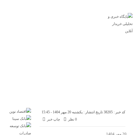
پایگاه خبری خریدار آنلاین
درباره ما
تماس با ما
اقتصاد
صنعت
تجارت
انرژی
بانک و بیمه
بورس
سازمان و نهادها
بازار
مسکن
خودرو
فناوری
ارز دیجیتال
کد خبر : 38205
تاریخ انتشار : یکشنبه 20 مهر 1404 - 15:45
0 نظر
چاپ خبر
20 مهر 1404