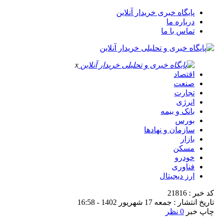
پایگاه خبری خریدار آنلاین
درباره ما
تماس با ما
x
اقتصاد
صنعت
تجارت
انرژی
بانک و بیمه
بورس
سازمان و نهادها
بازار
مسکن
خودرو
فناوری
ارز دیجیتال
کد خبر : 21816
تاریخ انتشار : جمعه 17 شهریور 1402 - 16:58
چاپ خبر
0 نظر