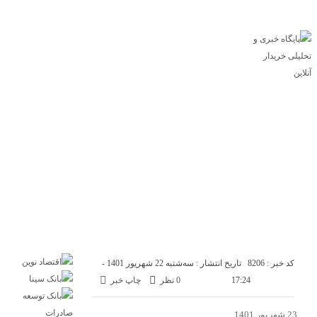
پایگاه خبری خریدار آنلاین
درباره ما
تماس با ما
اقتصاد
صنعت
تجارت
انرژی
بانک و بیمه
بورس
سازمان و نهادها
بازار
مسکن
خودرو
فناوری
ارز دیجیتال
کد خبر : 8206
تاریخ انتشار : سه‌شنبه 22 شهریور 1401 -
17:24
0 نظر
چاپ خبر
23 شهریور 1401