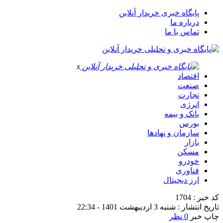
پایگاه خبری خریدار آنلاین
درباره ما
تماس با ما
x
اقتصاد
صنعت
تجارت
انرژی
بانک و بیمه
بورس
سازمان و نهادها
بازار
مسکن
خودرو
فناوری
ارز دیجیتال
کد خبر : 1704
تاریخ انتشار : شنبه 3 اردیبهشت 1401 - 22:34
چاپ خبر
0 نظر